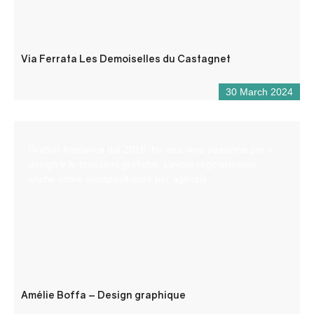
Via Ferrata Les Demoiselles du Castagnet
30 March 2024
Grafico freelance dal 2018, ho una vera passione per il
design e le creazioni grafiche. Lavoro regolarmente
anche come subappaltatore per agenzie.
Amélie Boffa – Design graphique