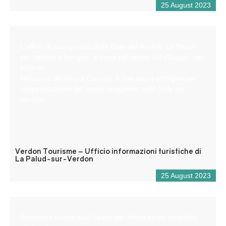
25 August 2023
L’ufficio di accoglienza delle Gole del Verdon, La Palud-
sur-Verdon e Rougon, si trova nel centro del villaggio, nel
castello.
Nel cuore del Grand Canyon, è una tappa obbligata per
l’organizzazione del vostro soggiorno nelle Gole del
Verdon.
Verdon Tourisme – Ufficio informazioni turistiche di
La Palud-sur-Verdon
25 August 2023
Reception aperta tutto l’anno per informazioni turistiche