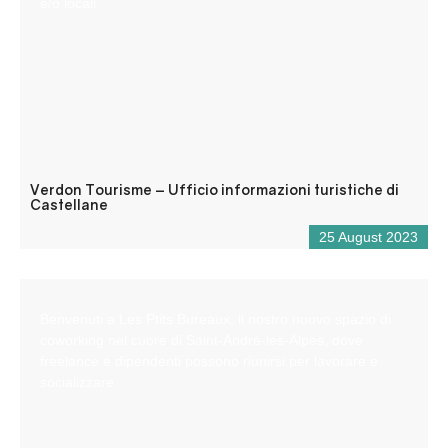
e/o locali.
Verdon Tourisme – Ufficio informazioni turistiche di
Castellane
25 August 2023
Benvenuti a Les Ptits Bureaux, il nostro nuovo spazio di
coworking nel cuore di Saint-André-les-Alpes, dove
freelance e dipendenti possono riunirsi per lavorare e
socializzare.