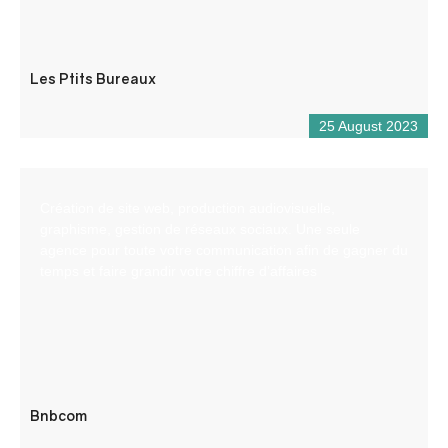
Les Ptits Bureaux
25 August 2023
Création de site web, production audiovisuelle,
graphisme, gestion de réseaux sociaux. Une seule
agence pour toute votre communication afin de gagner du
temps et faire grandir votre chiffre d’affaires
Bnbcom