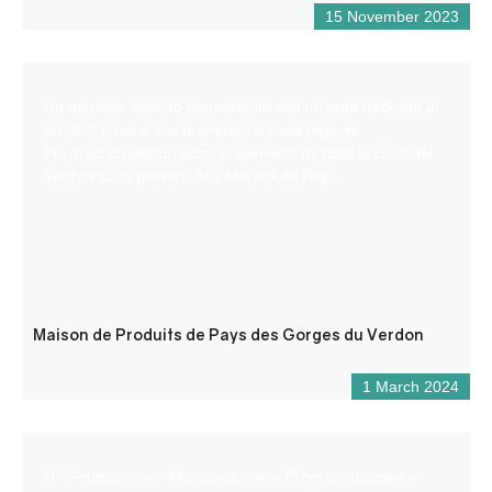
15 November 2023
Un mercato coperto permanente con un’area dedicata ai
prodotti locali e alla promozione della regione.
Più di 65 produttori locali provenienti da tutte le Gole del
Verdon sono presenti alla Maison de Pays.
Maison de Produits de Pays des Gorges du Verdon
1 March 2024
IT (Formazione – Manutenzione – Programmazione –