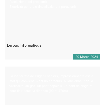
Risoluzione dei problemi)
Elettricità generale (installazione, riparazioni)
Leroux Informatique
20 March 2024
La via-ferrata de Puget-Théniers, impressionnante est le
mot qui convient. C’est un parcours “à l’ancienne” : de la
verticalité, du gaz, un pont népalais, un pont de singe et
pour finir deux tyroliennes (90 et 470m).