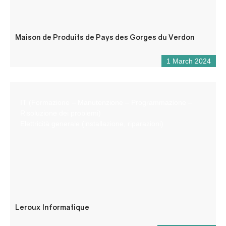
Maison de Produits de Pays des Gorges du Verdon
1 March 2024
IT (Formazione – Manutenzione – Programmazione –
Risoluzione dei problemi)
Elettricità generale (installazione, riparazioni)
Leroux Informatique