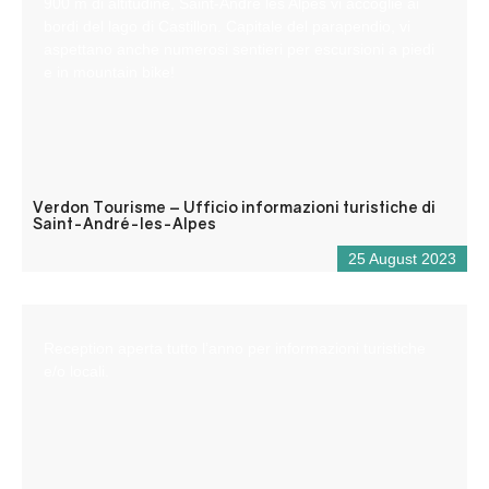
900 m di altitudine, Saint-André les Alpes vi accoglie ai
bordi del lago di Castillon. Capitale del parapendio, vi
aspettano anche numerosi sentieri per escursioni a piedi
e in mountain bike!
Verdon Tourisme – Ufficio informazioni turistiche di
Saint-André-les-Alpes
25 August 2023
Reception aperta tutto l’anno per informazioni turistiche
e/o locali.