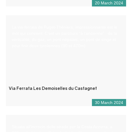
20 March 2024
La via-ferrata de Puget-Théniers, impressionnante est le
mot qui convient. C’est un parcours “à l’ancienne” : de la
verticalité, du gaz, un pont népalais, un pont de singe et
pour finir deux tyroliennes (90 et 470m).
Via Ferrata Les Demoiselles du Castagnet
30 March 2024
Situata all’incrocio delle strade per la Costa Azzurra, a