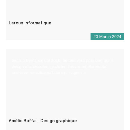
Leroux Informatique
20 March 2024
Grafico freelance dal 2018, ho una vera passione per il
design e le creazioni grafiche. Lavoro regolarmente
anche come subappaltatore per agenzie.
Amélie Boffa – Design graphique