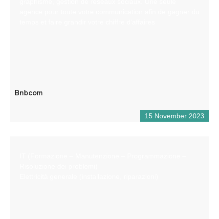
graphisme, gestion de réseaux sociaux. Une seule
agence pour toute votre communication afin de gagner du
temps et faire grandir votre chiffre d’affaires
Bnbcom
15 November 2023
IT (Formazione – Manutenzione – Programmazione –
Risoluzione dei problemi)
Elettricità generale (installazione, riparazioni)