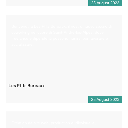
25 August 2023
Benvenuti a Les Ptits Bureaux, il nostro nuovo spazio di
coworking nel cuore di Saint-André-les-Alpes, dove
freelance e dipendenti possono riunirsi per lavorare e
socializzare.
Les Ptits Bureaux
25 August 2023
Création de site web, production audiovisuelle,