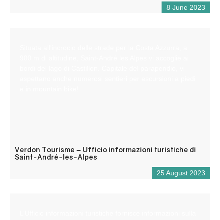
8 June 2023
Situata all’incrocio delle strade per la Costa Azzurra, a
900 m di altitudine, Saint-André les Alpes vi accoglie ai
bordi del lago di Castillon. Capitale del parapendio, vi
aspettano anche numerosi sentieri per escursioni a piedi
e in mountain bike!
Verdon Tourisme – Ufficio informazioni turistiche di
Saint-André-les-Alpes
25 August 2023
L’Ufficio informazioni turistiche fornisce informazioni sulla