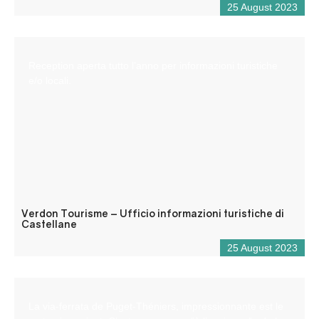
25 August 2023
Reception aperta tutto l’anno per informazioni turistiche
e/o locali.
Verdon Tourisme – Ufficio informazioni turistiche di
Castellane
25 August 2023
La via-ferrata de Puget-Théniers, impressionnante est le