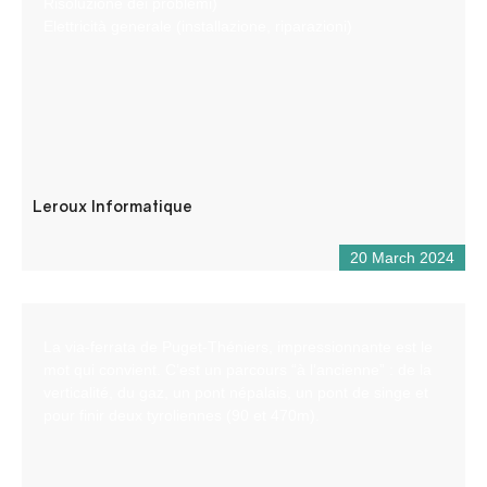
Risoluzione dei problemi)
Elettricità generale (installazione, riparazioni)
Leroux Informatique
20 March 2024
La via-ferrata de Puget-Théniers, impressionnante est le
mot qui convient. C’est un parcours “à l’ancienne” : de la
verticalité, du gaz, un pont népalais, un pont de singe et
pour finir deux tyroliennes (90 et 470m).