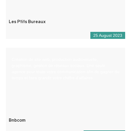
Les Ptits Bureaux
25 August 2023
Création de site web, production audiovisuelle,
graphisme, gestion de réseaux sociaux. Une seule
agence pour toute votre communication afin de gagner du
temps et faire grandir votre chiffre d’affaires
Bnbcom