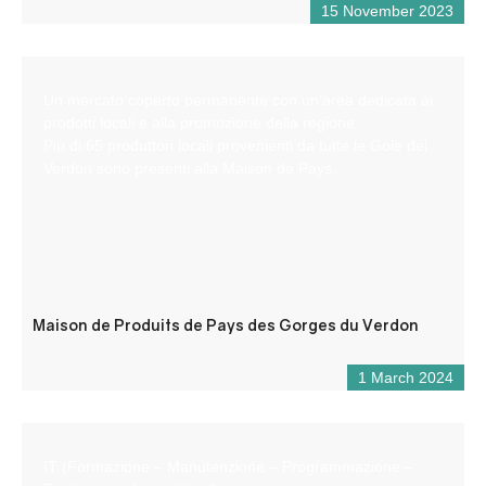
15 November 2023
Un mercato coperto permanente con un’area dedicata ai
prodotti locali e alla promozione della regione.
Più di 65 produttori locali provenienti da tutte le Gole del
Verdon sono presenti alla Maison de Pays.
Maison de Produits de Pays des Gorges du Verdon
1 March 2024
IT (Formazione – Manutenzione – Programmazione –