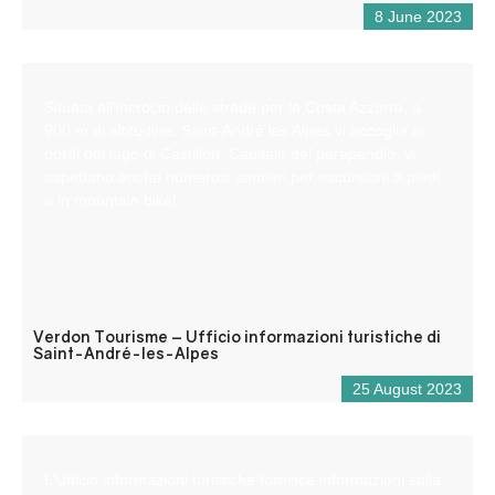
8 June 2023
Situata all’incrocio delle strade per la Costa Azzurra, a
900 m di altitudine, Saint-André les Alpes vi accoglie ai
bordi del lago di Castillon. Capitale del parapendio, vi
aspettano anche numerosi sentieri per escursioni a piedi
e in mountain bike!
Verdon Tourisme – Ufficio informazioni turistiche di
Saint-André-les-Alpes
25 August 2023
L’Ufficio informazioni turistiche fornisce informazioni sulla