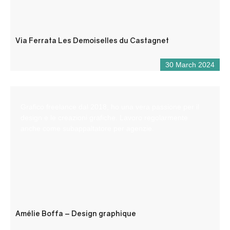
Via Ferrata Les Demoiselles du Castagnet
30 March 2024
Grafico freelance dal 2018, ho una vera passione per il
design e le creazioni grafiche. Lavoro regolarmente
anche come subappaltatore per agenzie.
Amélie Boffa – Design graphique