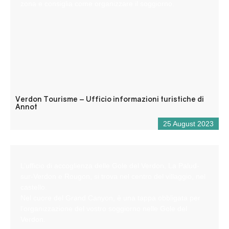
zona e consiglia come organizzare il soggiorno.
Verdon Tourisme – Ufficio informazioni turistiche di
Annot
25 August 2023
L’ufficio di accoglienza delle Gole del Verdon, La Palud-
sur-Verdon e Rougon, si trova nel centro del villaggio, nel
castello.
Nel cuore del Grand Canyon, è una tappa obbligata per
l’organizzazione del vostro soggiorno nelle Gole del
Verdon.