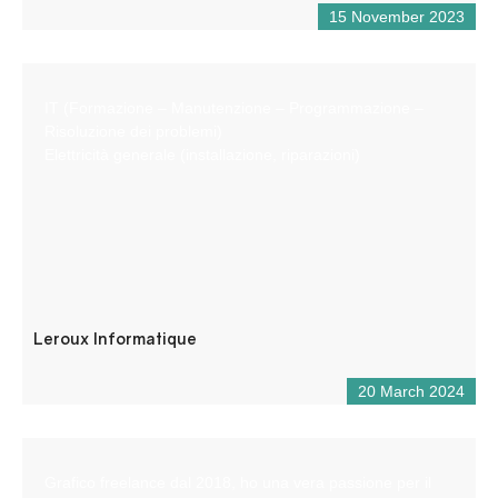
15 November 2023
IT (Formazione – Manutenzione – Programmazione –
Risoluzione dei problemi)
Elettricità generale (installazione, riparazioni)
Leroux Informatique
20 March 2024
Grafico freelance dal 2018, ho una vera passione per il