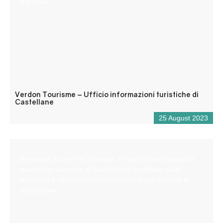
e/o locali.
Verdon Tourisme – Ufficio informazioni turistiche di
Castellane
25 August 2023
Benvenuti a Les Ptits Bureaux, il nostro nuovo spazio di
coworking nel cuore di Saint-André-les-Alpes, dove
freelance e dipendenti possono riunirsi per lavorare e
socializzare.