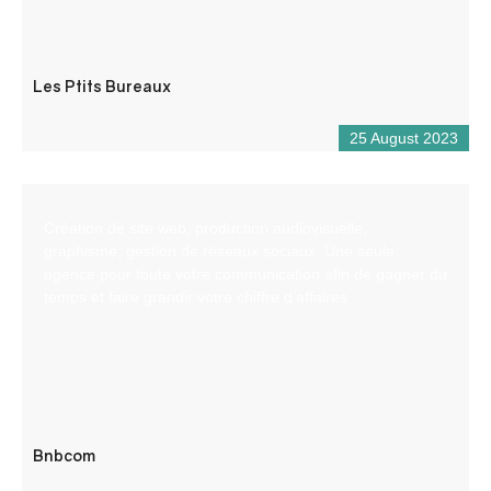
Les Ptits Bureaux
25 August 2023
Création de site web, production audiovisuelle,
graphisme, gestion de réseaux sociaux. Une seule
agence pour toute votre communication afin de gagner du
temps et faire grandir votre chiffre d’affaires
Bnbcom