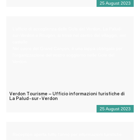
25 August 2023
L’ufficio di accoglienza delle Gole del Verdon, La Palud-
sur-Verdon e Rougon, si trova nel centro del villaggio, nel
castello.
Nel cuore del Grand Canyon, è una tappa obbligata per
l’organizzazione del vostro soggiorno nelle Gole del
Verdon.
Verdon Tourisme – Ufficio informazioni turistiche di
La Palud-sur-Verdon
25 August 2023
Reception aperta tutto l’anno per informazioni turistiche