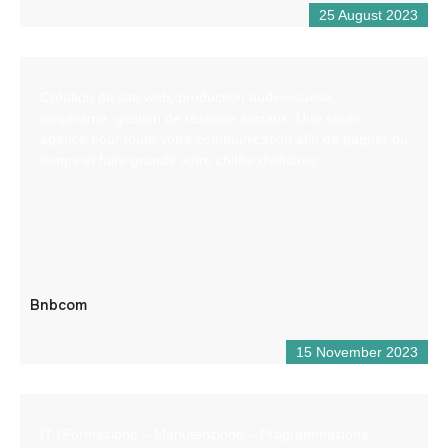
25 August 2023
Création de site web, production audiovisuelle,
graphisme, gestion de réseaux sociaux. Une seule
agence pour toute votre communication afin de gagner du
temps et faire grandir votre chiffre d’affaires
Bnbcom
15 November 2023
IT (Formazione – Manutenzione – Programmazione –