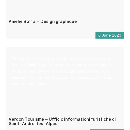
Amélie Boffa – Design graphique
8 June 2023
Situata all’incrocio delle strade per la Costa Azzurra, a
900 m di altitudine, Saint-André les Alpes vi accoglie ai
bordi del lago di Castillon. Capitale del parapendio, vi
aspettano anche numerosi sentieri per escursioni a piedi
e in mountain bike!
Verdon Tourisme – Ufficio informazioni turistiche di
Saint-André-les-Alpes