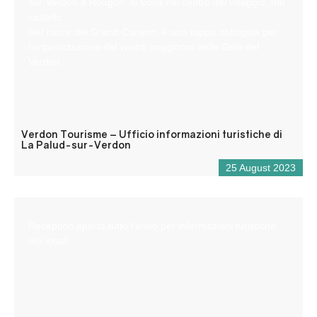
sur-Verdon e Rougon, si trova nel centro del villaggio, nel
castello.
Nel cuore del Grand Canyon, è una tappa obbligata per
l’organizzazione del vostro soggiorno nelle Gole del
Verdon.
Verdon Tourisme – Ufficio informazioni turistiche di
La Palud-sur-Verdon
25 August 2023
Reception aperta tutto l’anno per informazioni turistiche
e/o locali.