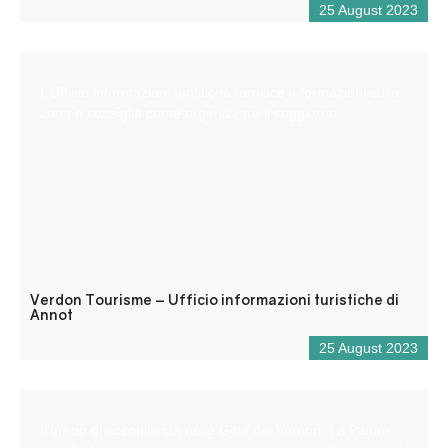
25 August 2023
L’Ufficio informazioni turistiche fornisce informazioni sulla
zona e consiglia come organizzare il soggiorno.
Verdon Tourisme – Ufficio informazioni turistiche di
Annot
25 August 2023
L’ufficio di accoglienza delle Gole del Verdon, La Palud-