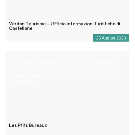
Verdon Tourisme – Ufficio informazioni turistiche di
Castellane
25 August 2023
Benvenuti a Les Ptits Bureaux, il nostro nuovo spazio di
coworking nel cuore di Saint-André-les-Alpes, dove
freelance e dipendenti possono riunirsi per lavorare e
socializzare.
Les Ptits Bureaux