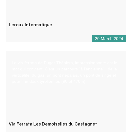
Leroux Informatique
20 March 2024
La via-ferrata de Puget-Théniers, impressionnante est le
mot qui convient. C’est un parcours “à l’ancienne” : de la
verticalité, du gaz, un pont népalais, un pont de singe et
pour finir deux tyroliennes (90 et 470m).
Via Ferrata Les Demoiselles du Castagnet