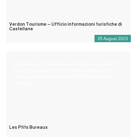
Verdon Tourisme – Ufficio informazioni turistiche di
Castellane
25 August 2023
Benvenuti a Les Ptits Bureaux, il nostro nuovo spazio di
coworking nel cuore di Saint-André-les-Alpes, dove
freelance e dipendenti possono riunirsi per lavorare e
socializzare.
Les Ptits Bureaux