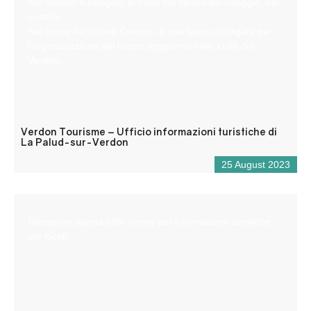
sur-Verdon e Rougon, si trova nel centro del villaggio, nel
castello.
Nel cuore del Grand Canyon, è una tappa obbligata per
l’organizzazione del vostro soggiorno nelle Gole del
Verdon.
Verdon Tourisme – Ufficio informazioni turistiche di
La Palud-sur-Verdon
25 August 2023
Reception aperta tutto l’anno per informazioni turistiche
e/o locali.