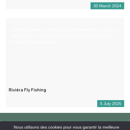
30 March 2024
Scuola di natura: iniziazione, perfezionamento e scoperta
della pesca a mosca. Lettura dell’acqua, introduzione al
fiume e al suo ambiente.
Riviéra Fly Fishing
5 July 2025
Nous utilisons des cookies pour vous garantir la meilleure