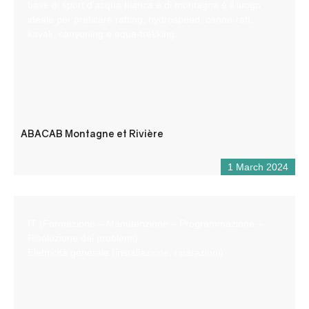
base di sport d’acqua bianca e di montagna è il luogo
ideale per praticare rafting, hydrospeed, canoa-raft,
kayak, canyoning e aqua-trekking.
ABACAB Montagne et Rivière
1 March 2024
IT (Formazione – Manutenzione – Programmazione –
Risoluzione dei problemi)
Elettricità generale (installazione, riparazioni)