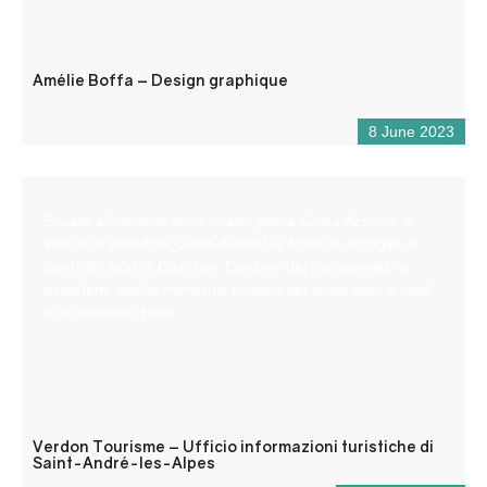
Amélie Boffa – Design graphique
8 June 2023
Situata all’incrocio delle strade per la Costa Azzurra, a
900 m di altitudine, Saint-André les Alpes vi accoglie ai
bordi del lago di Castillon. Capitale del parapendio, vi
aspettano anche numerosi sentieri per escursioni a piedi
e in mountain bike!
Verdon Tourisme – Ufficio informazioni turistiche di
Saint-André-les-Alpes