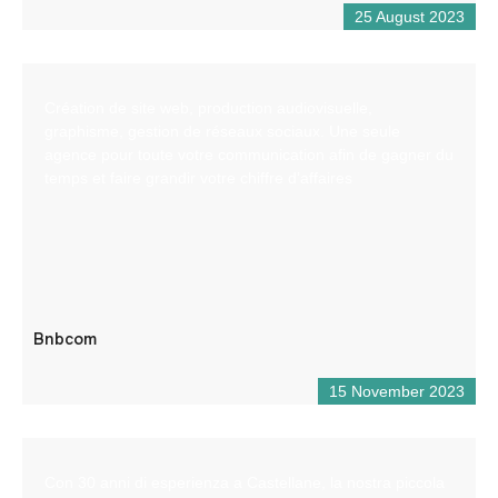
25 August 2023
Création de site web, production audiovisuelle,
graphisme, gestion de réseaux sociaux. Une seule
agence pour toute votre communication afin de gagner du
temps et faire grandir votre chiffre d’affaires
Bnbcom
15 November 2023
Con 30 anni di esperienza a Castellane, la nostra piccola