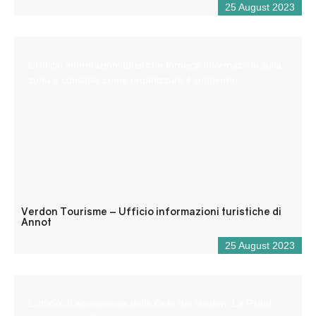
25 August 2023
L’Ufficio informazioni turistiche fornisce informazioni sulla
zona e consiglia come organizzare il soggiorno.
Verdon Tourisme – Ufficio informazioni turistiche di
Annot
25 August 2023
L’ufficio di accoglienza delle Gole del Verdon, La Palud-