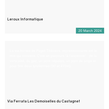
Leroux Informatique
20 March 2024
La via-ferrata de Puget-Théniers, impressionnante est le
mot qui convient. C’est un parcours “à l’ancienne” : de la
verticalité, du gaz, un pont népalais, un pont de singe et
pour finir deux tyroliennes (90 et 470m).
Via Ferrata Les Demoiselles du Castagnet