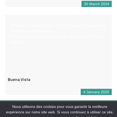
30 March 2024
Noleggio di mountain bike elettriche presso la base Buena
Vista Rafting di Castellane.
Un altro modo per scoprire la valle, dolcemente e a piedi
asciutti.
Buena Vista
4 January 2025
Nous utilisons des cookies pour vous garantir la meilleure
expérience sur notre site web. Si vous continuez à utiliser ce site,