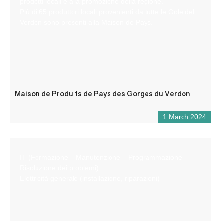
prodotti locali e alla promozione della regione.
Più di 65 produttori locali provenienti da tutte le Gole del
Verdon sono presenti alla Maison de Pays.
Maison de Produits de Pays des Gorges du Verdon
1 March 2024
IT (Formazione – Manutenzione – Programmazione –
Risoluzione dei problemi)
Elettricità generale (installazione, riparazioni)