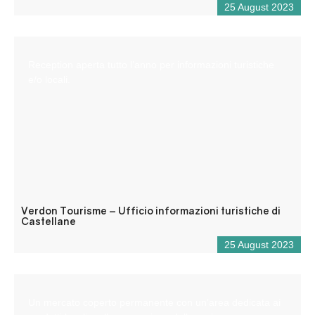
25 August 2023
Reception aperta tutto l’anno per informazioni turistiche
e/o locali.
Verdon Tourisme – Ufficio informazioni turistiche di
Castellane
25 August 2023
Un mercato coperto permanente con un’area dedicata ai