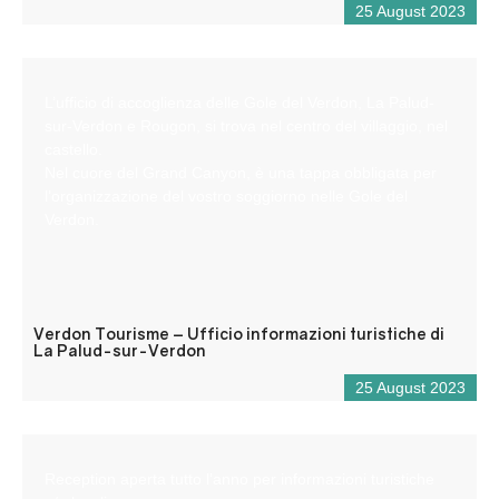
25 August 2023
L’ufficio di accoglienza delle Gole del Verdon, La Palud-
sur-Verdon e Rougon, si trova nel centro del villaggio, nel
castello.
Nel cuore del Grand Canyon, è una tappa obbligata per
l’organizzazione del vostro soggiorno nelle Gole del
Verdon.
Verdon Tourisme – Ufficio informazioni turistiche di
La Palud-sur-Verdon
25 August 2023
Reception aperta tutto l’anno per informazioni turistiche