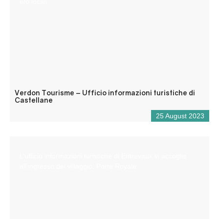
e/o locali.
Verdon Tourisme – Ufficio informazioni turistiche di
Castellane
25 August 2023
L’ufficio informazioni turistiche di Entrevaux vi accoglie
all’ingresso del villaggio, Porte Royale.