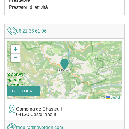
Prestatore
Prestatori di attività
06 21 36 61 96
+
−
GET THERE
Leaflet
Camping de Chasteuil
04120 Castellane-it
raoulraftingverdon.com