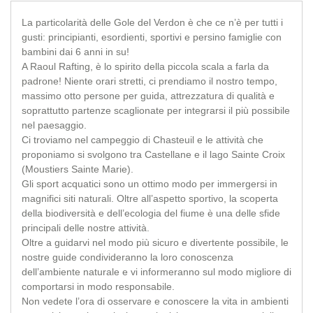
Email
Faceb
Wha
P
La particolarità delle Gole del Verdon è che ce n’è per tutti i
gusti: principianti, esordienti, sportivi e persino famiglie con
bambini dai 6 anni in su!
A Raoul Rafting, è lo spirito della piccola scala a farla da
padrone! Niente orari stretti, ci prendiamo il nostro tempo,
massimo otto persone per guida, attrezzatura di qualità e
soprattutto partenze scaglionate per integrarsi il più possibile
nel paesaggio.
Ci troviamo nel campeggio di Chasteuil e le attività che
proponiamo si svolgono tra Castellane e il lago Sainte Croix
(Moustiers Sainte Marie).
Gli sport acquatici sono un ottimo modo per immergersi in
magnifici siti naturali. Oltre all’aspetto sportivo, la scoperta
della biodiversità e dell’ecologia del fiume è una delle sfide
principali delle nostre attività.
Oltre a guidarvi nel modo più sicuro e divertente possibile, le
nostre guide condivideranno la loro conoscenza
dell’ambiente naturale e vi informeranno sul modo migliore di
comportarsi in modo responsabile.
Non vedete l’ora di osservare e conoscere la vita in ambienti