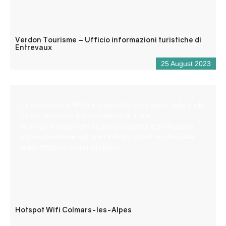
Verdon Tourisme – Ufficio informazioni turistiche di
Entrevaux
25 August 2023
La connessione Wi-Fi è disponibile tutti i giorni dalle 9 alle
20 per un tempo di connessione di 2 ore.
Si prega di notare che le porte si aprono e si chiudono
automaticamente agli orari indicati, quindi non lasciate i
vostri effetti personali all’interno.
Hotspot Wifi Colmars-les-Alpes