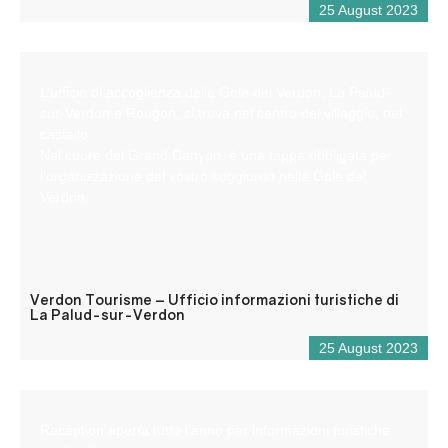
25 August 2023
L’ufficio di accoglienza delle Gole del Verdon, La Palud-
sur-Verdon e Rougon, si trova nel centro del villaggio, nel
castello.
Nel cuore del Grand Canyon, è una tappa obbligata per
l’organizzazione del vostro soggiorno nelle Gole del
Verdon.
Verdon Tourisme – Ufficio informazioni turistiche di
La Palud-sur-Verdon
25 August 2023
Reception aperta tutto l’anno per informazioni turistiche