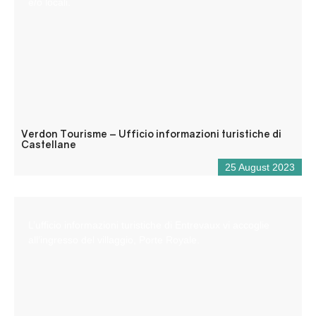
e/o locali.
Verdon Tourisme – Ufficio informazioni turistiche di
Castellane
25 August 2023
L’ufficio informazioni turistiche di Entrevaux vi accoglie
all’ingresso del villaggio, Porte Royale.