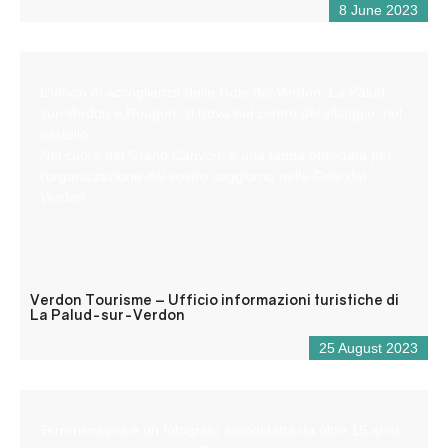
8 June 2023
L’ufficio di accoglienza delle Gole del Verdon, La Palud-
sur-Verdon e Rougon, si trova nel centro del villaggio, nel
castello.
Nel cuore del Grand Canyon, è una tappa obbligata per
l’organizzazione del vostro soggiorno nelle Gole del
Verdon.
Verdon Tourisme – Ufficio informazioni turistiche di
La Palud-sur-Verdon
25 August 2023
Terrenimages è un fotografo autodidatta da oltre 15 anni,