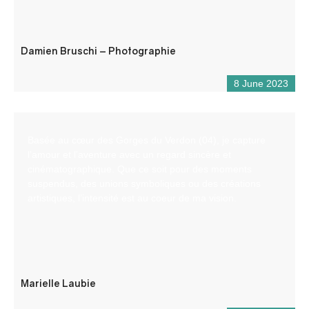
Damien Bruschi – Photographie
8 June 2023
Basée au cœur des Gorges du Verdon (04), je capture
l’amour et l’aventure avec un regard sincère et
cinématographique. Que ce soit pour des moments
suspendus, des unions symboliques ou des créations
artistiques, l’intensité est au coeur de ma vision.
Marielle Laubie