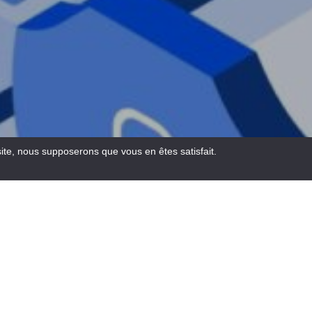
site, nous supposerons que vous en êtes satisfait.
Email
Facebook
WhatsA
Pinte