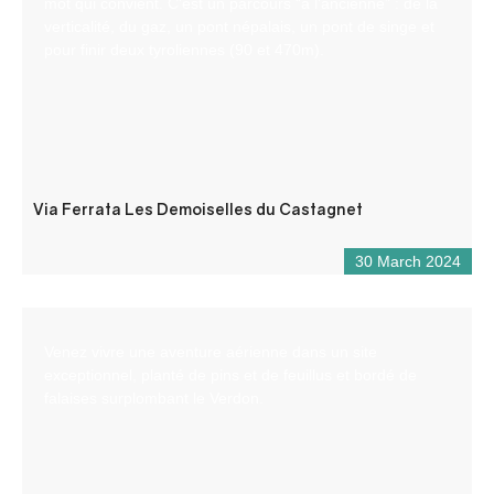
mot qui convient. C’est un parcours “à l’ancienne” : de la
verticalité, du gaz, un pont népalais, un pont de singe et
pour finir deux tyroliennes (90 et 470m).
Via Ferrata Les Demoiselles du Castagnet
30 March 2024
Venez vivre une aventure aérienne dans un site
exceptionnel, planté de pins et de feuillus et bordé de
falaises surplombant le Verdon.