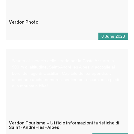
Verdon Photo
8 June 2023
Situata all’incrocio delle strade per la Costa Azzurra, a
900 m di altitudine, Saint-André les Alpes vi accoglie ai
bordi del lago di Castillon. Capitale del parapendio, vi
aspettano anche numerosi sentieri per escursioni a piedi
e in mountain bike!
Verdon Tourisme – Ufficio informazioni turistiche di
Saint-André-les-Alpes