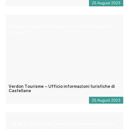
25 August 2023
Reception aperta tutto l’anno per informazioni turistiche
e/o locali.
Verdon Tourisme – Ufficio informazioni turistiche di
Castellane
25 August 2023
La via-ferrata de Puget-Théniers, impressionnante est le