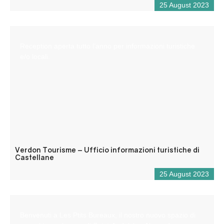
25 August 2023
Reception aperta tutto l’anno per informazioni turistiche
e/o locali.
Verdon Tourisme – Ufficio informazioni turistiche di
Castellane
25 August 2023
Benvenuti a Les Ptits Bureaux, il nostro nuovo spazio di