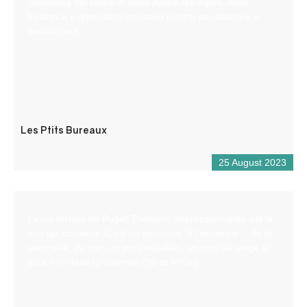
coworking nel cuore di Saint-André-les-Alpes, dove
freelance e dipendenti possono riunirsi per lavorare e
socializzare.
Les Ptits Bureaux
25 August 2023
La via-ferrata de Puget-Théniers, impressionnante est le
mot qui convient. C’est un parcours “à l’ancienne” : de la
verticalité, du gaz, un pont népalais, un pont de singe et
pour finir deux tyroliennes (90 et 470m).