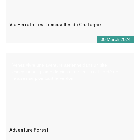
Via Ferrata Les Demoiselles du Castagnet
30 March 2024
Venez vivre une aventure aérienne dans un site
exceptionnel, planté de pins et de feuillus et bordé de
falaises surplombant le Verdon.
Adventure Forest