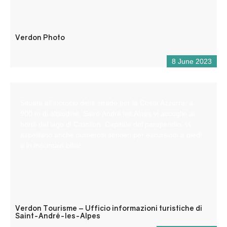
Verdon Photo
8 June 2023
Situata all’incrocio delle strade per la Costa Azzurra, a
900 m di altitudine, Saint-André les Alpes vi accoglie ai
bordi del lago di Castillon. Capitale del parapendio, vi
aspettano anche numerosi sentieri per escursioni a piedi
e in mountain bike!
Verdon Tourisme – Ufficio informazioni turistiche di
Saint-André-les-Alpes