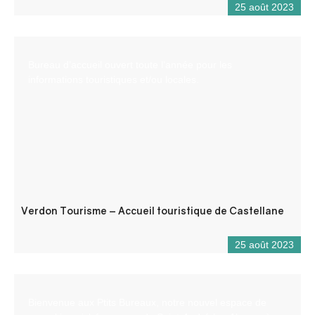
25 août 2023
Bureau d’accueil ouvert toute l’année pour les
informations touristiques et/ou locales.
Verdon Tourisme – Accueil touristique de Castellane
25 août 2023
Bienvenue aux Ptits Bureaux, notre nouvel espace de