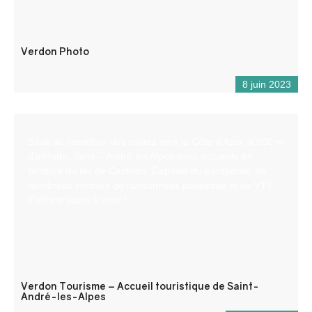
Verdon Photo
8 juin 2023
Situé au carrefour des routes vers la Côte d’Azur, à 900 m
d’altitude, Saint – André les Alpes vous accueille en
bordure du lac de Castillon. Capitale du parapente, de
nombreux sentiers de randonnées pédestres et de VTT
s’offrent aussi à vous !
Verdon Tourisme – Accueil touristique de Saint-
André-les-Alpes