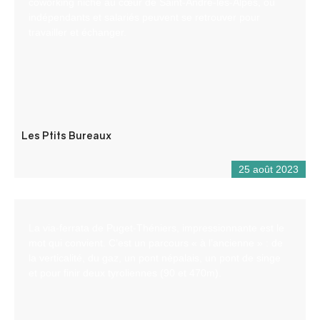
coworking niché au cœur de Saint-André-les-Alpes, où
indépendants et salariés peuvent se retrouver pour
travailler et échanger.
Les Ptits Bureaux
25 août 2023
La via-ferrata de Puget-Théniers, impressionnante est le
mot qui convient. C’est un parcours « à l’ancienne » : de
la verticalité, du gaz, un pont népalais, un pont de singe
et pour finir deux tyroliennes (90 et 470m).