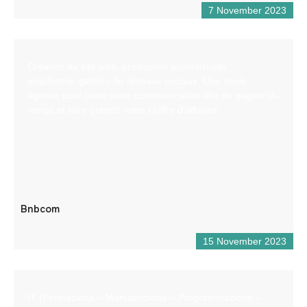
7 November 2023
Création de site web, production audiovisuelle,
graphisme, gestion de réseaux sociaux. Une seule
agence pour toute votre communication afin de gagner du
temps et faire grandir votre chiffre d’affaires
Bnbcom
15 November 2023
IT (Formazione – Manutenzione – Programmazione –