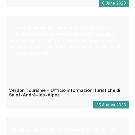
8 June 2023
Situata all’incrocio delle strade per la Costa Azzurra, a
900 m di altitudine, Saint-André les Alpes vi accoglie ai
bordi del lago di Castillon. Capitale del parapendio, vi
aspettano anche numerosi sentieri per escursioni a piedi
e in mountain bike!
Verdon Tourisme – Ufficio informazioni turistiche di
Saint-André-les-Alpes
25 August 2023
Reception aperta tutto l’anno per informazioni turistiche