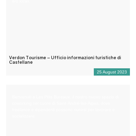
e/o locali.
Verdon Tourisme – Ufficio informazioni turistiche di
Castellane
25 August 2023
Benvenuti a Les Ptits Bureaux, il nostro nuovo spazio di
coworking nel cuore di Saint-André-les-Alpes, dove
freelance e dipendenti possono riunirsi per lavorare e
socializzare.