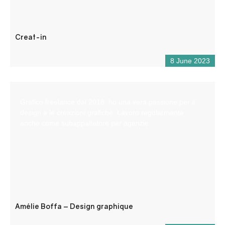
Creat-in
8 June 2023
Grafico freelance dal 2018, ho una vera passione per il
design e le creazioni grafiche. Lavoro regolarmente
anche come subappaltatore per agenzie.
Amélie Boffa – Design graphique