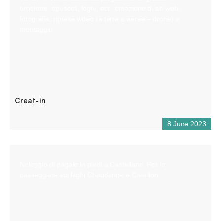
brochure, opuscoli, loghi, ecc. creazione di siti web,
fotografia, riprese video (a terra e aeree – drone) e
montaggio.
Creat-in
8 June 2023
Noleggio di pagaie in piedi a Castellane. Per le
passeggiate sui laghi Chaudanne e Castillon.