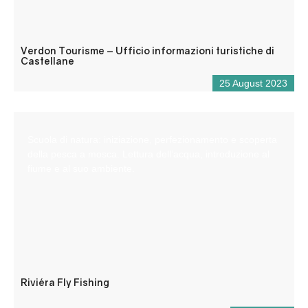
Verdon Tourisme – Ufficio informazioni turistiche di
Castellane
25 August 2023
Scuola di natura: iniziazione, perfezionamento e scoperta
della pesca a mosca. Lettura dell’acqua, introduzione al
fiume e al suo ambiente.
Riviéra Fly Fishing