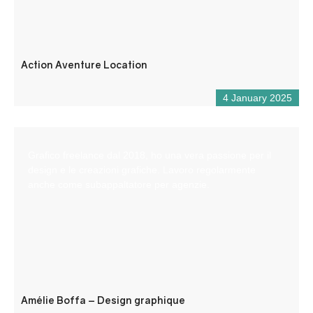
Action Aventure Location
4 January 2025
Grafico freelance dal 2018, ho una vera passione per il
design e le creazioni grafiche. Lavoro regolarmente
anche come subappaltatore per agenzie.
Amélie Boffa – Design graphique