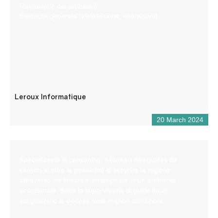
Risoluzione dei problemi)
Elettricità generale (installazione, riparazioni)
Leroux Informatique
20 March 2024
Specializzato in canyoning, il Bureau des guides de
canyon vi offre la possibilità di scoprire la regione
attraverso vie ferrate e arrampicate in un ambiente
eccezionale. Sotto la supervisione di guide locali,
sceglieremo le discese nelle migliori condizioni.