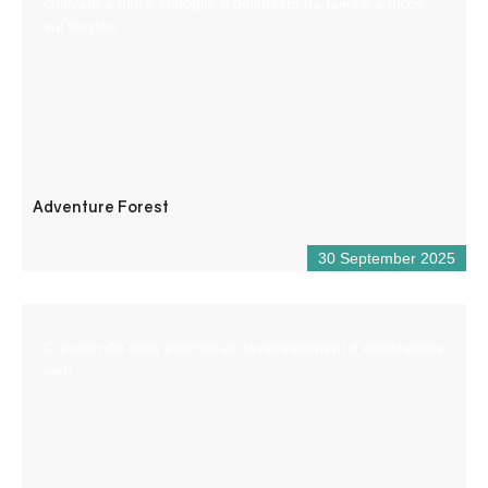
coltivato a pini e latifoglie e delimitato da falesie a picco
sul Verdon.
Adventure Forest
30 September 2025
Création de sites internet et développement d’applications
web.