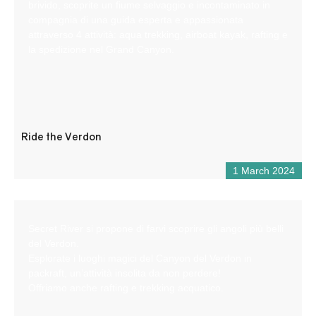
brivido, scoprite un fiume selvaggio e incontaminato in
compagnia di una guida esperta e appassionata
attraverso 4 attività: aqua trekking, airboat kayak, rafting e
la spedizione nel Grand Canyon.
Ride the Verdon
1 March 2024
Secret River si propone di farvi scoprire gli angoli più belli
del Verdon.
Esplorate i luoghi magici del Canyon del Verdon in
packraft, un’attività insolita da non perdere!
Offriamo anche rafting e trekking acquatico.