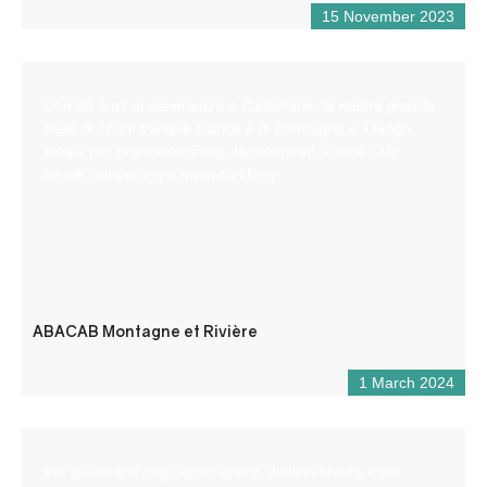
15 November 2023
Con 30 anni di esperienza a Castellane, la nostra piccola
base di sport d’acqua bianca e di montagna è il luogo
ideale per praticare rafting, hydrospeed, canoa-raft,
kayak, canyoning e aqua-trekking.
ABACAB Montagne et Rivière
1 March 2024
Per gli amanti degli spazi aperti, dell’avventura e del