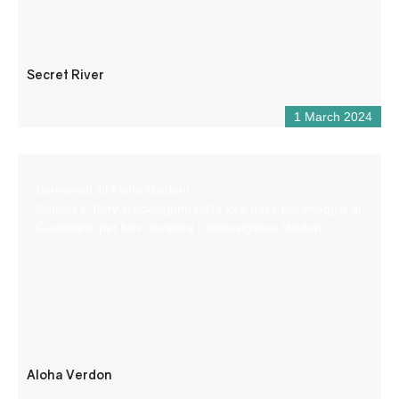
Secret River
1 March 2024
Benvenuti all’Aloha Verdon!
Nathan e Tony vi accolgono nella loro base nel villaggio di
Castellane per farvi scoprire il meraviglioso Verdon.
Aloha Verdon