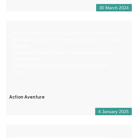
30 March 2024
ACTION AVENTURE è l’unica azienda di Castellane ad
aver ottenuto il marchio “Turismo di qualità” per gli sport
acquatici.
Scoprite le Gole del Verdon in tutta sicurezza con una
guida esperta.
Sarete accolti con un sorriso da un team al vostro
servizio.
Action Aventure
4 January 2025
Servizi di comunicazione: progettazione grafica di