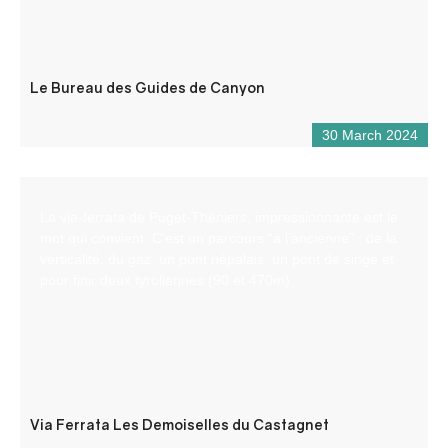
Le Bureau des Guides de Canyon
30 March 2024
La via-ferrata de Puget-Théniers, impressionnante est le
mot qui convient. C’est un parcours “à l’ancienne” : de la
verticalité, du gaz, un pont népalais, un pont de singe et
pour finir deux tyroliennes (90 et 470m).
Via Ferrata Les Demoiselles du Castagnet