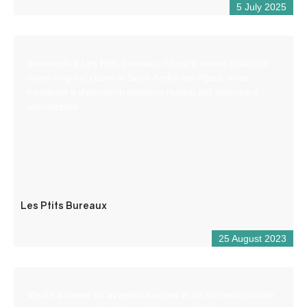
5 July 2025
Benvenuti a Les Ptits Bureaux, il nostro nuovo spazio di
coworking nel cuore di Saint-André-les-Alpes, dove
freelance e dipendenti possono riunirsi per lavorare e
socializzare.
Les Ptits Bureaux
25 August 2023
Venite a vivere un’avventura aerea in un sito eccezionale,