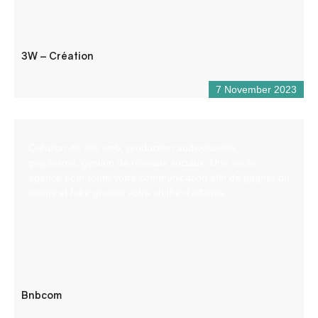
3W – Création
7 November 2023
Création de site web, production audiovisuelle,
graphisme, gestion de réseaux sociaux. Une seule
agence pour toute votre communication afin de gagner du
temps et faire grandir votre chiffre d’affaires
Bnbcom