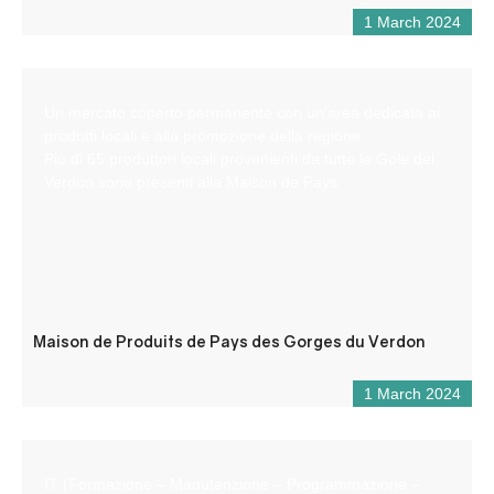
1 March 2024
Un mercato coperto permanente con un’area dedicata ai
prodotti locali e alla promozione della regione.
Più di 65 produttori locali provenienti da tutte le Gole del
Verdon sono presenti alla Maison de Pays.
Maison de Produits de Pays des Gorges du Verdon
1 March 2024
IT (Formazione – Manutenzione – Programmazione –