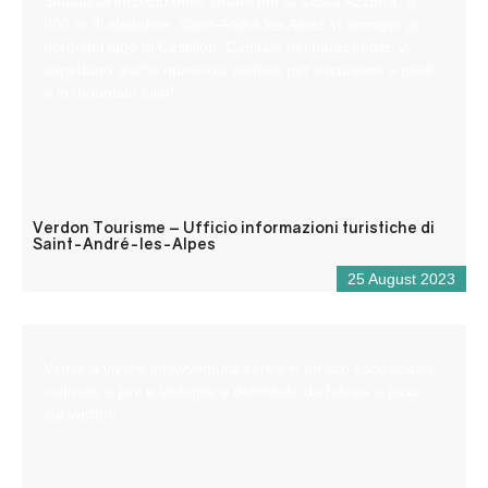
Situata all’incrocio delle strade per la Costa Azzurra, a
900 m di altitudine, Saint-André les Alpes vi accoglie ai
bordi del lago di Castillon. Capitale del parapendio, vi
aspettano anche numerosi sentieri per escursioni a piedi
e in mountain bike!
Verdon Tourisme – Ufficio informazioni turistiche di
Saint-André-les-Alpes
25 August 2023
Venite a vivere un’avventura aerea in un sito eccezionale,
coltivato a pini e latifoglie e delimitato da falesie a picco
sul Verdon.