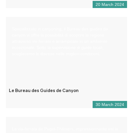
20 March 2024
Specializzato in canyoning, il Bureau des guides de
canyon vi offre la possibilità di scoprire la regione
attraverso vie ferrate e arrampicate in un ambiente
eccezionale. Sotto la supervisione di guide locali,
sceglieremo le discese nelle migliori condizioni.
Le Bureau des Guides de Canyon
30 March 2024
La via-ferrata de Puget-Théniers, impressionnante est le