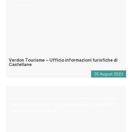
e/o locali.
Verdon Tourisme – Ufficio informazioni turistiche di
Castellane
25 August 2023
Scuola di natura: iniziazione, perfezionamento e scoperta
della pesca a mosca. Lettura dell’acqua, introduzione al
fiume e al suo ambiente.