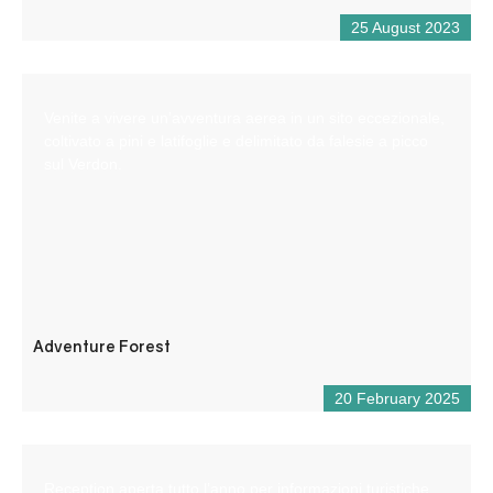
25 August 2023
Venite a vivere un’avventura aerea in un sito eccezionale,
coltivato a pini e latifoglie e delimitato da falesie a picco
sul Verdon.
Adventure Forest
20 February 2025
Reception aperta tutto l’anno per informazioni turistiche