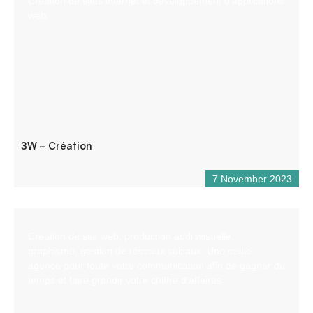
Création de sites internet et développement d’applications
web.
3W – Création
7 November 2023
Création de site web, production audiovisuelle,
graphisme, gestion de réseaux sociaux. Une seule
agence pour toute votre communication afin de gagner du
temps et faire grandir votre chiffre d’affaires