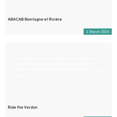
ABACAB Montagne et Rivière
1 March 2024
Per gli amanti degli spazi aperti, dell’avventura e del
brivido, scoprite un fiume selvaggio e incontaminato in
compagnia di una guida esperta e appassionata
attraverso 4 attività: aqua trekking, airboat kayak, rafting e
la spedizione nel Grand Canyon.
Ride the Verdon