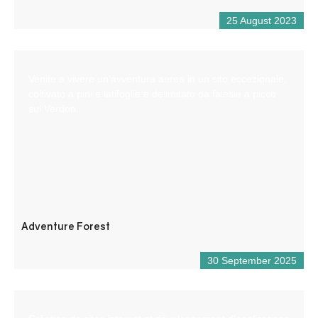
25 August 2023
Venite a vivere un’avventura aerea in un sito eccezionale,
coltivato a pini e latifoglie e delimitato da falesie a picco
sul Verdon.
Adventure Forest
30 September 2025