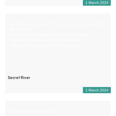
1 March 2024
Secret River si propone di farvi scoprire gli angoli più belli
del Verdon.
Esplorate i luoghi magici del Canyon del Verdon in
packraft, un’attività insolita da non perdere!
Offriamo anche rafting e trekking acquatico.
Secret River
1 March 2024
Benvenuti all’Aloha Verdon!