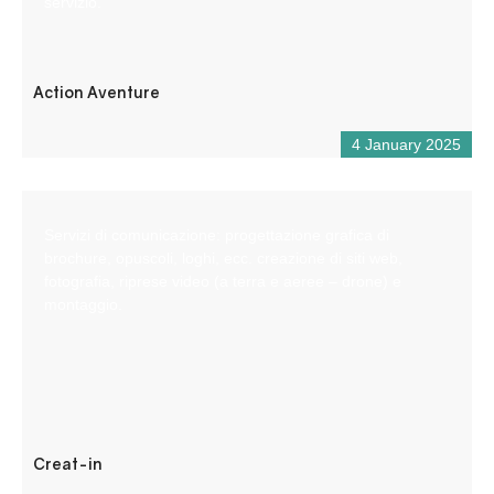
servizio.
Action Aventure
4 January 2025
Servizi di comunicazione: progettazione grafica di
brochure, opuscoli, loghi, ecc. creazione di siti web,
fotografia, riprese video (a terra e aeree – drone) e
montaggio.
Creat-in