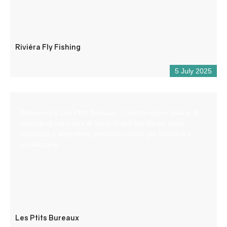
Riviéra Fly Fishing
5 July 2025
Benvenuti a Les Ptits Bureaux, il nostro nuovo spazio di
coworking nel cuore di Saint-André-les-Alpes, dove
freelance e dipendenti possono riunirsi per lavorare e
socializzare.
Les Ptits Bureaux