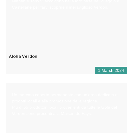
Nathan e Tony vi accolgono nella loro base nel villaggio di
Castellane per farvi scoprire il meraviglioso Verdon.
Aloha Verdon
1 March 2024
Un mercato coperto permanente con un’area dedicata ai
prodotti locali e alla promozione della regione.
Più di 65 produttori locali provenienti da tutte le Gole del
Verdon sono presenti alla Maison de Pays.