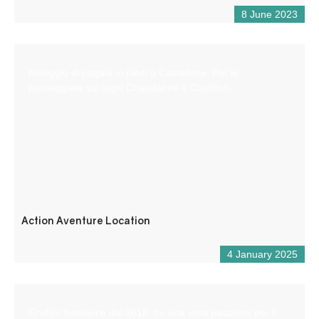
8 June 2023
Noleggio di pagaie in piedi a Castellane. Per le
passeggiate sui laghi Chaudanne e Castillon.
Action Aventure Location
4 January 2025
Grafico freelance dal 2018, ho una vera passione per il