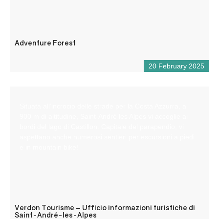
Adventure Forest
20 February 2025
Situata all’incrocio delle strade per la Costa Azzurra, a
900 m di altitudine, Saint-André les Alpes vi accoglie ai
bordi del lago di Castillon. Capitale del parapendio, vi
aspettano anche numerosi sentieri per escursioni a piedi
e in mountain bike!
Verdon Tourisme – Ufficio informazioni turistiche di
Saint-André-les-Alpes