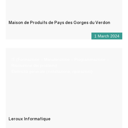
Maison de Produits de Pays des Gorges du Verdon
1 March 2024
IT (Formazione – Manutenzione – Programmazione –
Risoluzione dei problemi)
Elettricità generale (installazione, riparazioni)
Leroux Informatique