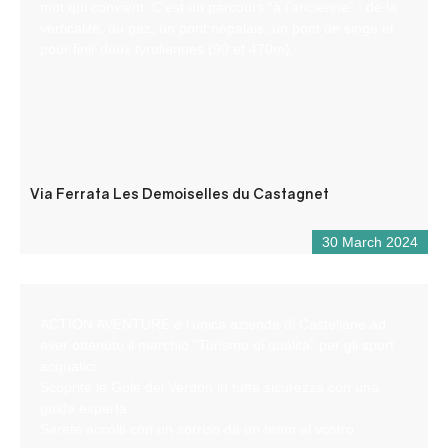
mot qui convient. C’est un parcours “à l’ancienne” : de la
verticalité, du gaz, un pont népalais, un pont de singe et
pour finir deux tyroliennes (90 et 470m).
Via Ferrata Les Demoiselles du Castagnet
30 March 2024
ACTION AVENTURE è l’unica azienda di Castellane ad
aver ottenuto il marchio “Turismo di qualità” per gli sport
acquatici.
Scoprite le Gole del Verdon in tutta sicurezza con una
guida esperta.
Sarete accolti con un sorriso da un team al vostro