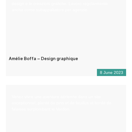
design e le creazioni grafiche. Lavoro regolarmente
anche come subappaltatore per agenzie.
Amélie Boffa – Design graphique
8 June 2023
Venez vivre une aventure aérienne dans un site
exceptionnel, planté de pins et de feuillus et bordé de
falaises surplombant le Verdon.