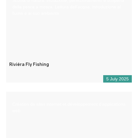
Scuola di natura: iniziazione, perfezionamento e scoperta
della pesca a mosca. Lettura dell’acqua, introduzione al
fiume e al suo ambiente.
Riviéra Fly Fishing
5 July 2025
Création de sites internet et développement d’applications
web.