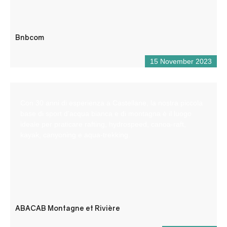
Bnbcom
15 November 2023
Con 30 anni di esperienza a Castellane, la nostra piccola
base di sport d’acqua bianca e di montagna è il luogo
ideale per praticare rafting, hydrospeed, canoa-raft,
kayak, canyoning e aqua-trekking.
ABACAB Montagne et Rivière