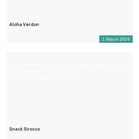
Aloha Verdon
1 March 2024
Snack bar situato in una base per sport acquatici a 4 km
da Castellane.
Con un parcheggio da 200 posti.
Snack Sirocco