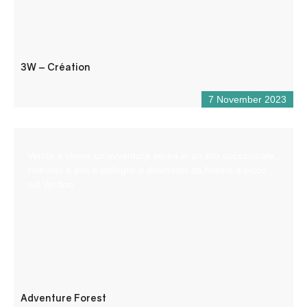
3W – Création
7 November 2023
Venite a vivere un’avventura aerea in un sito eccezionale,
coltivato a pini e latifoglie e delimitato da falesie a picco
sul Verdon.
Adventure Forest