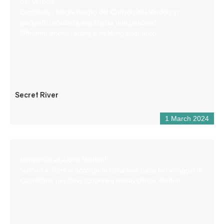
del Verdon.
Esplorate i luoghi magici del Canyon del Verdon in
packraft, un’attività insolita da non perdere!
Offriamo anche rafting e trekking acquatico.
Secret River
1 March 2024
Benvenuti all’Aloha Verdon!
Nathan e Tony vi accolgono nella loro base nel villaggio di
Castellane per farvi scoprire il meraviglioso Verdon.