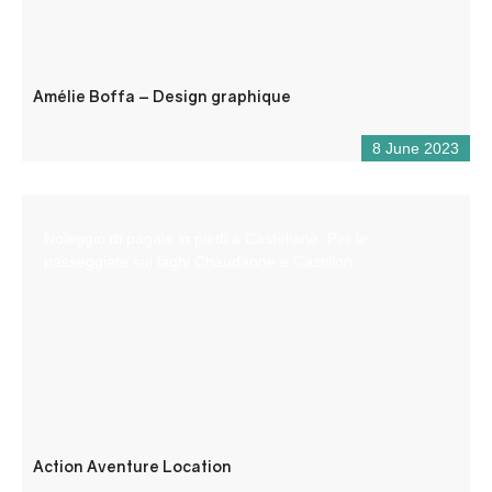
Amélie Boffa – Design graphique
8 June 2023
Noleggio di pagaie in piedi a Castellane. Per le
passeggiate sui laghi Chaudanne e Castillon.
Action Aventure Location