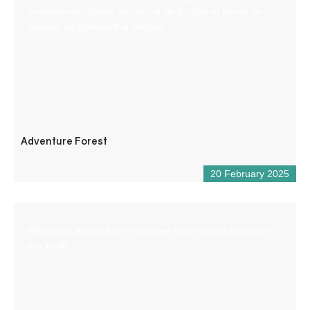
exceptionnel, planté de pins et de feuillus et bordé de
falaises surplombant le Verdon.
Adventure Forest
20 February 2025
Reception aperta tutto l’anno per informazioni turistiche
e/o locali.