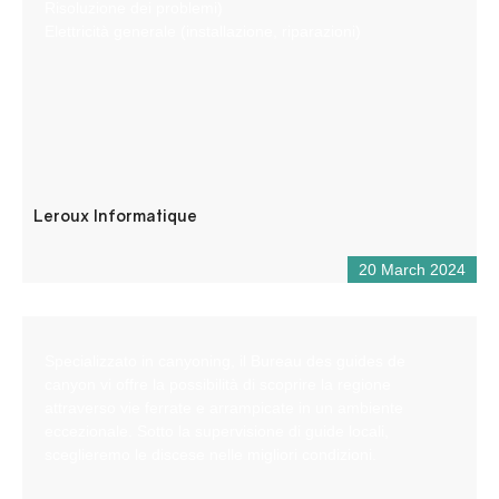
Risoluzione dei problemi)
Elettricità generale (installazione, riparazioni)
Leroux Informatique
20 March 2024
Specializzato in canyoning, il Bureau des guides de
canyon vi offre la possibilità di scoprire la regione
attraverso vie ferrate e arrampicate in un ambiente
eccezionale. Sotto la supervisione di guide locali,
sceglieremo le discese nelle migliori condizioni.