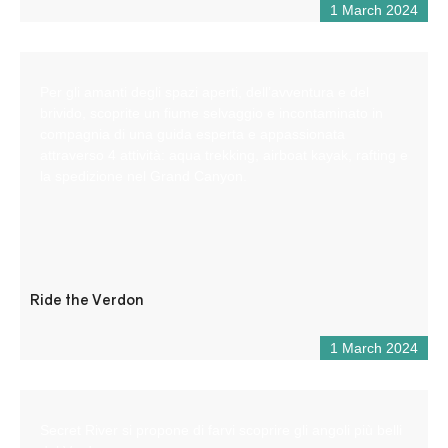
1 March 2024
Per gli amanti degli spazi aperti, dell’avventura e del
brivido, scoprite un fiume selvaggio e incontaminato in
compagnia di una guida esperta e appassionata
attraverso 4 attività: aqua trekking, airboat kayak, rafting e
la spedizione nel Grand Canyon.
Ride the Verdon
1 March 2024
Secret River si propone di farvi scoprire gli angoli più belli