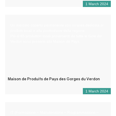
1 March 2024
Un mercato coperto permanente con un’area dedicata ai
prodotti locali e alla promozione della regione.
Più di 65 produttori locali provenienti da tutte le Gole del
Verdon sono presenti alla Maison de Pays.
Maison de Produits de Pays des Gorges du Verdon
1 March 2024
IT (Formazione – Manutenzione – Programmazione –