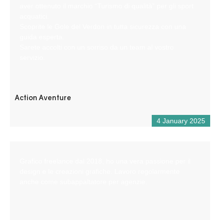
aver ottenuto il marchio “Turismo di qualità” per gli sport
acquatici.
Scoprite le Gole del Verdon in tutta sicurezza con una
guida esperta.
Sarete accolti con un sorriso da un team al vostro
servizio.
Action Aventure
4 January 2025
Grafico freelance dal 2018, ho una vera passione per il
design e le creazioni grafiche. Lavoro regolarmente
anche come subappaltatore per agenzie.