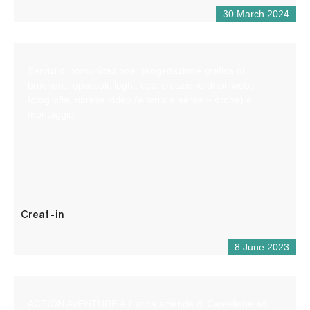
30 March 2024
Servizi di comunicazione: progettazione grafica di
brochure, opuscoli, loghi, ecc. creazione di siti web,
fotografia, riprese video (a terra e aeree – drone) e
montaggio.
Creat-in
8 June 2023
ACTION AVENTURE è l’unica azienda di Castellane ad