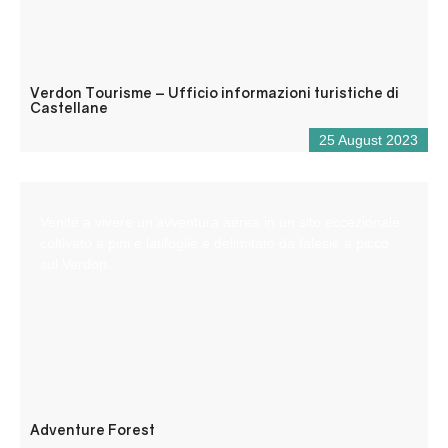
Verdon Tourisme – Ufficio informazioni turistiche di
Castellane
25 August 2023
Venite a vivere un’avventura aerea in un sito eccezionale,
coltivato a pini e latifoglie e delimitato da falesie a picco
sul Verdon.
Adventure Forest