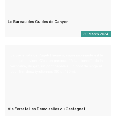
Le Bureau des Guides de Canyon
30 March 2024
La via-ferrata de Puget-Théniers, impressionnante est le
mot qui convient. C’est un parcours “à l’ancienne” : de la
verticalité, du gaz, un pont népalais, un pont de singe et
pour finir deux tyroliennes (90 et 470m).
Via Ferrata Les Demoiselles du Castagnet