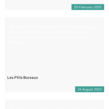
20 February 2025
Benvenuti a Les Ptits Bureaux, il nostro nuovo spazio di
coworking nel cuore di Saint-André-les-Alpes, dove
freelance e dipendenti possono riunirsi per lavorare e
socializzare.
Les Ptits Bureaux
25 August 2023