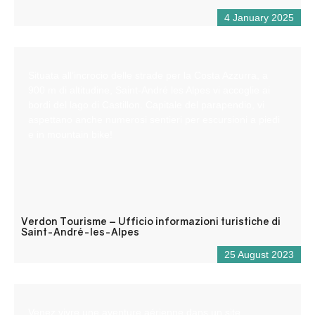
4 January 2025
Situata all’incrocio delle strade per la Costa Azzurra, a
900 m di altitudine, Saint-André les Alpes vi accoglie ai
bordi del lago di Castillon. Capitale del parapendio, vi
aspettano anche numerosi sentieri per escursioni a piedi
e in mountain bike!
Verdon Tourisme – Ufficio informazioni turistiche di
Saint-André-les-Alpes
25 August 2023
Venez vivre une aventure aérienne dans un site