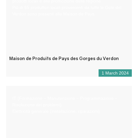
prodotti locali e alla promozione della regione.
Più di 65 produttori locali provenienti da tutte le Gole del
Verdon sono presenti alla Maison de Pays.
Maison de Produits de Pays des Gorges du Verdon
1 March 2024
IT (Formazione – Manutenzione – Programmazione –
Risoluzione dei problemi)
Elettricità generale (installazione, riparazioni)