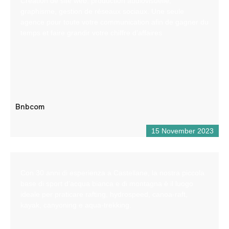
Création de site web, production audiovisuelle,
graphisme, gestion de réseaux sociaux. Une seule
agence pour toute votre communication afin de gagner du
temps et faire grandir votre chiffre d’affaires
Bnbcom
15 November 2023
Con 30 anni di esperienza a Castellane, la nostra piccola
base di sport d’acqua bianca e di montagna è il luogo
ideale per praticare rafting, hydrospeed, canoa-raft,
kayak, canyoning e aqua-trekking.