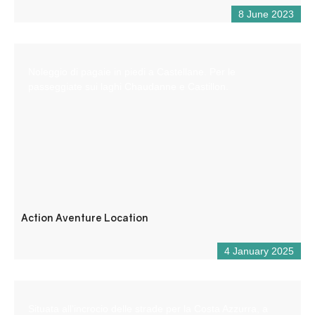
8 June 2023
Noleggio di pagaie in piedi a Castellane. Per le
passeggiate sui laghi Chaudanne e Castillon.
Action Aventure Location
4 January 2025
Situata all’incrocio delle strade per la Costa Azzurra, a