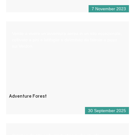
7 November 2023
Venite a vivere un’avventura aerea in un sito eccezionale,
coltivato a pini e latifoglie e delimitato da falesie a picco
sul Verdon.
Adventure Forest
30 September 2025