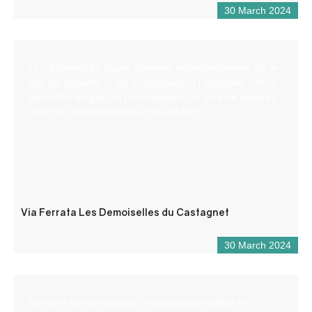
30 March 2024
La via-ferrata de Puget-Théniers, impressionnante est le
mot qui convient. C’est un parcours “à l’ancienne” : de la
verticalité, du gaz, un pont népalais, un pont de singe et
pour finir deux tyroliennes (90 et 470m).
Via Ferrata Les Demoiselles du Castagnet
30 March 2024
Servizi di comunicazione: progettazione grafica di