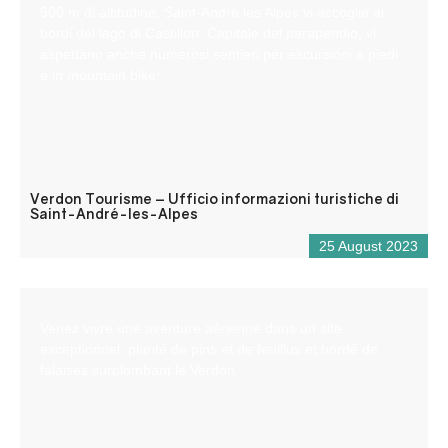
900 m di altitudine, Saint-André les Alpes vi accoglie ai
bordi del lago di Castillon. Capitale del parapendio, vi
aspettano anche numerosi sentieri per escursioni a piedi
e in mountain bike!
Verdon Tourisme – Ufficio informazioni turistiche di
Saint-André-les-Alpes
25 August 2023
Venez vivre une aventure aérienne dans un site
exceptionnel, planté de pins et de feuillus et bordé de
falaises surplombant le Verdon.