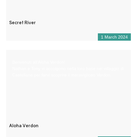
Secret River
1 March 2024
Benvenuti all’Aloha Verdon!
Nathan e Tony vi accolgono nella loro base nel villaggio di
Castellane per farvi scoprire il meraviglioso Verdon.
Aloha Verdon