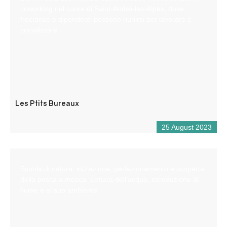
coworking nel cuore di Saint-André-les-Alpes, dove
freelance e dipendenti possono riunirsi per lavorare e
socializzare.
Les Ptits Bureaux
25 August 2023
Scuola di natura: iniziazione, perfezionamento e scoperta
della pesca a mosca. Lettura dell’acqua, introduzione al
fiume e al suo ambiente.