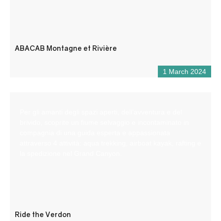
ABACAB Montagne et Rivière
1 March 2024
Per gli amanti degli spazi aperti, dell’avventura e del
brivido, scoprite un fiume selvaggio e incontaminato in
compagnia di una guida esperta e appassionata
attraverso 4 attività: aqua trekking, airboat kayak, rafting e
la spedizione nel Grand Canyon.
Ride the Verdon