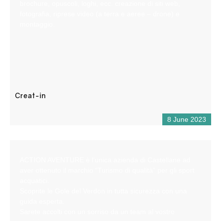
brochure, opuscoli, loghi, ecc. creazione di siti web,
fotografia, riprese video (a terra e aeree – drone) e
montaggio.
Creat-in
8 June 2023
ACTION AVENTURE è l’unica azienda di Castellane ad
aver ottenuto il marchio “Turismo di qualità” per gli sport
acquatici.
Scoprite le Gole del Verdon in tutta sicurezza con una
guida esperta.
Sarete accolti con un sorriso da un team al vostro