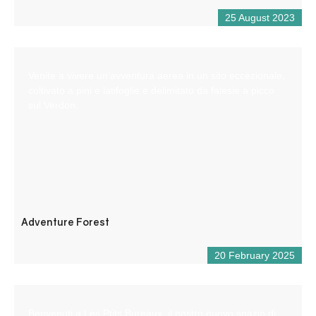
25 August 2023
Venite a vivere un’avventura aerea in un sito eccezionale,
coltivato a pini e latifoglie e delimitato da falesie a picco
sul Verdon.
Adventure Forest
20 February 2025
Benvenuti a Les Ptits Bureaux, il nostro nuovo spazio di