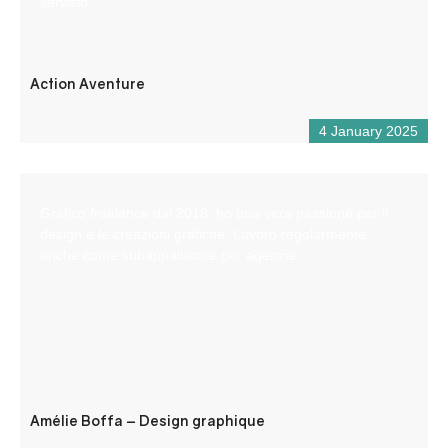
servizio.
Action Aventure
4 January 2025
Grafico freelance dal 2018, ho una vera passione per il
design e le creazioni grafiche. Lavoro regolarmente
anche come subappaltatore per agenzie.
Amélie Boffa – Design graphique