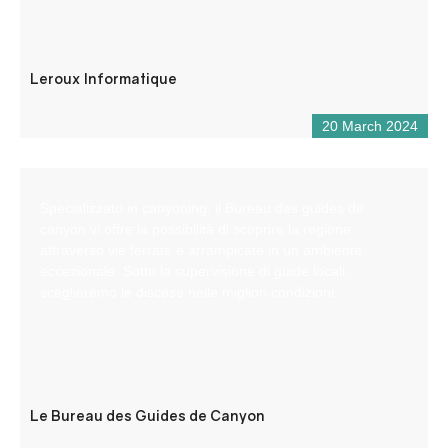
Leroux Informatique
20 March 2024
Specializzato in canyoning, il Bureau des guides de
canyon vi offre la possibilità di scoprire la regione
attraverso vie ferrate e arrampicate in un ambiente
eccezionale. Sotto la supervisione di guide locali,
sceglieremo le discese nelle migliori condizioni.
Le Bureau des Guides de Canyon