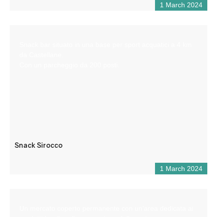
1 March 2024
Snack bar situato in una base per sport acquatici a 4 km
da Castellane.
Con un parcheggio da 200 posti.
Snack Sirocco
1 March 2024
Un mercato coperto permanente con un’area dedicata ai