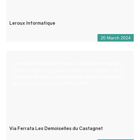
Leroux Informatique
20 March 2024
La via-ferrata de Puget-Théniers, impressionnante est le
mot qui convient. C’est un parcours “à l’ancienne” : de la
verticalité, du gaz, un pont népalais, un pont de singe et
pour finir deux tyroliennes (90 et 470m).
Via Ferrata Les Demoiselles du Castagnet