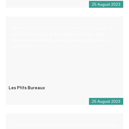
25 August 2023
Benvenuti a Les Ptits Bureaux, il nostro nuovo spazio di
coworking nel cuore di Saint-André-les-Alpes, dove
freelance e dipendenti possono riunirsi per lavorare e
socializzare.
Les Ptits Bureaux
25 August 2023
Création de sites internet et développement d’applications