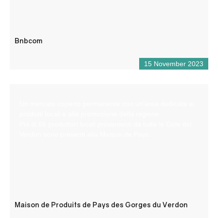
Bnbcom
15 November 2023
Un mercato coperto permanente con un’area dedicata ai
prodotti locali e alla promozione della regione.
Più di 65 produttori locali provenienti da tutte le Gole del
Verdon sono presenti alla Maison de Pays.
Maison de Produits de Pays des Gorges du Verdon