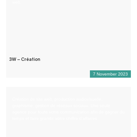
web.
3W – Création
7 November 2023
Création de site web, production audiovisuelle,
graphisme, gestion de réseaux sociaux. Une seule
agence pour toute votre communication afin de gagner du
temps et faire grandir votre chiffre d’affaires