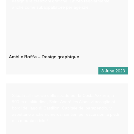
design e le creazioni grafiche. Lavoro regolarmente
anche come subappaltatore per agenzie.
Amélie Boffa – Design graphique
8 June 2023
Situata all’incrocio delle strade per la Costa Azzurra, a
900 m di altitudine, Saint-André les Alpes vi accoglie ai
bordi del lago di Castillon. Capitale del parapendio, vi
aspettano anche numerosi sentieri per escursioni a piedi
e in mountain bike!