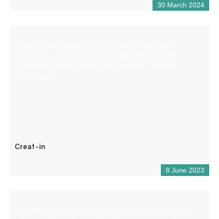
30 March 2024
Servizi di comunicazione: progettazione grafica di
brochure, opuscoli, loghi, ecc. creazione di siti web,
fotografia, riprese video (a terra e aeree – drone) e
montaggio.
Creat-in
8 June 2023
Grafico freelance dal 2018, ho una vera passione per il