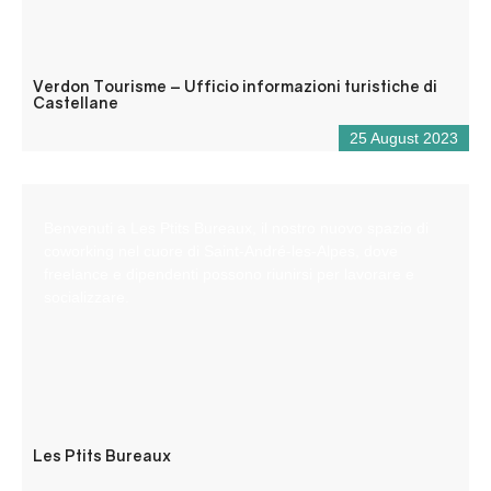
Verdon Tourisme – Ufficio informazioni turistiche di
Castellane
25 August 2023
Benvenuti a Les Ptits Bureaux, il nostro nuovo spazio di
coworking nel cuore di Saint-André-les-Alpes, dove
freelance e dipendenti possono riunirsi per lavorare e
socializzare.
Les Ptits Bureaux