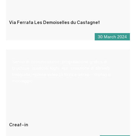
Via Ferrata Les Demoiselles du Castagnet
30 March 2024
Servizi di comunicazione: progettazione grafica di
brochure, opuscoli, loghi, ecc. creazione di siti web,
fotografia, riprese video (a terra e aeree – drone) e
montaggio.
Creat-in