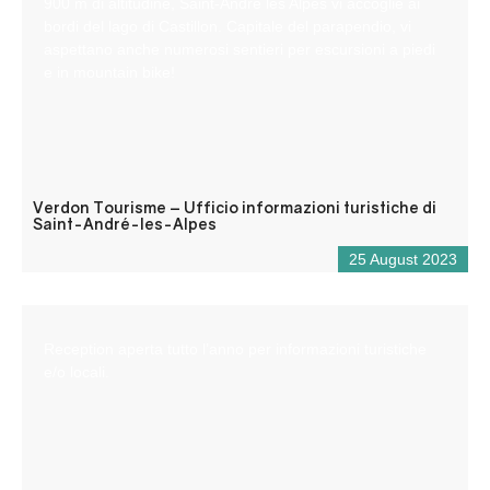
900 m di altitudine, Saint-André les Alpes vi accoglie ai
bordi del lago di Castillon. Capitale del parapendio, vi
aspettano anche numerosi sentieri per escursioni a piedi
e in mountain bike!
Verdon Tourisme – Ufficio informazioni turistiche di
Saint-André-les-Alpes
25 August 2023
Reception aperta tutto l’anno per informazioni turistiche
e/o locali.