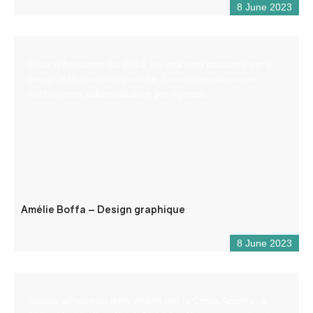
8 June 2023
Grafico freelance dal 2018, ho una vera passione per il
design e le creazioni grafiche. Lavoro regolarmente
anche come subappaltatore per agenzie.
Amélie Boffa – Design graphique
8 June 2023
Situata all’incrocio delle strade per la Costa Azzurra, a