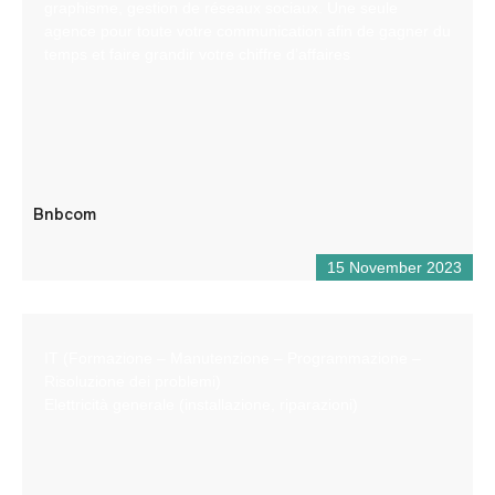
graphisme, gestion de réseaux sociaux. Une seule
agence pour toute votre communication afin de gagner du
temps et faire grandir votre chiffre d’affaires
Bnbcom
15 November 2023
IT (Formazione – Manutenzione – Programmazione –
Risoluzione dei problemi)
Elettricità generale (installazione, riparazioni)