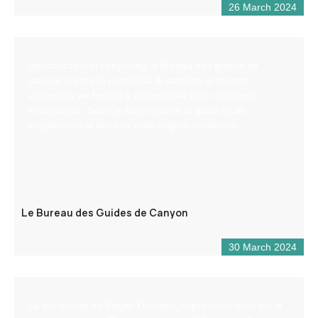
26 March 2024
Specializzato in canyoning, il Bureau des guides de
canyon vi offre la possibilità di scoprire la regione
attraverso vie ferrate e arrampicate in un ambiente
eccezionale. Sotto la supervisione di guide locali,
sceglieremo le discese nelle migliori condizioni.
Le Bureau des Guides de Canyon
30 March 2024
La via-ferrata de Puget-Théniers, impressionnante est le