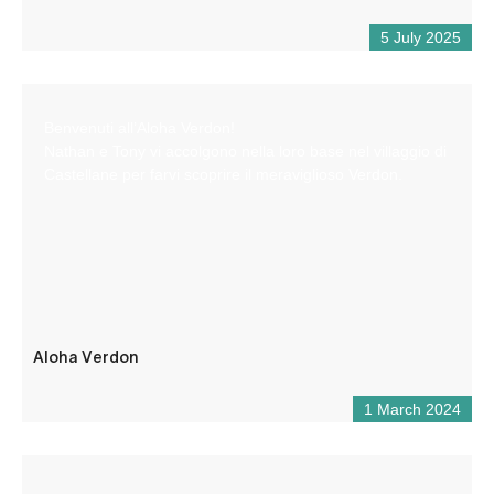
5 July 2025
Benvenuti all’Aloha Verdon!
Nathan e Tony vi accolgono nella loro base nel villaggio di
Castellane per farvi scoprire il meraviglioso Verdon.
Aloha Verdon
1 March 2024