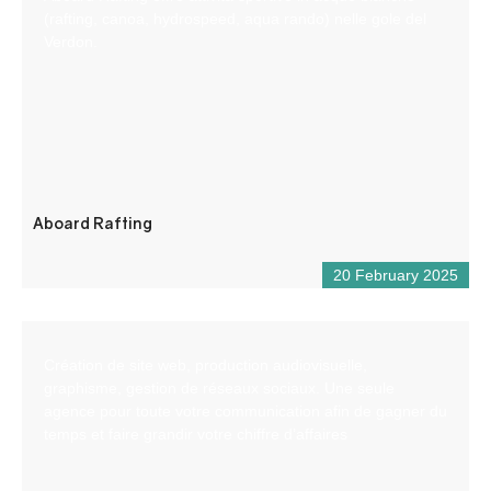
(rafting, canoa, hydrospeed, aqua rando) nelle gole del
Verdon.
Aboard Rafting
20 February 2025
Création de site web, production audiovisuelle,
graphisme, gestion de réseaux sociaux. Une seule
agence pour toute votre communication afin de gagner du
temps et faire grandir votre chiffre d’affaires