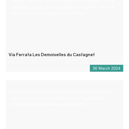
mot qui convient. C’est un parcours “à l’ancienne” : de la
verticalité, du gaz, un pont népalais, un pont de singe et
pour finir deux tyroliennes (90 et 470m).
Via Ferrata Les Demoiselles du Castagnet
30 March 2024
Grafico freelance dal 2018, ho una vera passione per il
design e le creazioni grafiche. Lavoro regolarmente
anche come subappaltatore per agenzie.