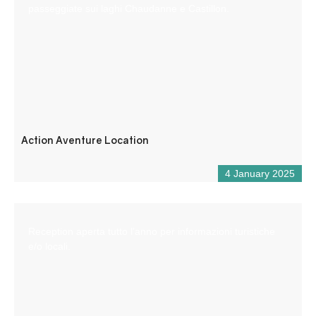
passeggiate sui laghi Chaudanne e Castillon.
Action Aventure Location
4 January 2025
Reception aperta tutto l’anno per informazioni turistiche
e/o locali.