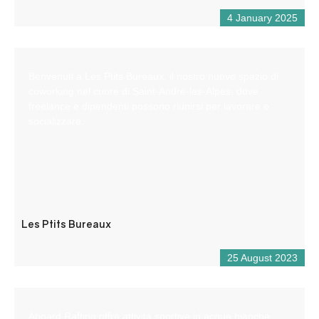
4 January 2025
Benvenuti a Les Ptits Bureaux, il nostro nuovo spazio di
coworking nel cuore di Saint-André-les-Alpes, dove
freelance e dipendenti possono riunirsi per lavorare e
socializzare.
Les Ptits Bureaux
25 August 2023
Aboard Rafting offre attività sportive in acque bianche