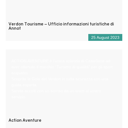
Verdon Tourisme – Ufficio informazioni turistiche di
Annot
25 August 2023
ACTION AVENTURE è l’unica azienda di Castellane ad
aver ottenuto il marchio “Turismo di qualità” per gli sport
acquatici.
Scoprite le Gole del Verdon in tutta sicurezza con una
guida esperta.
Sarete accolti con un sorriso da un team al vostro
servizio.
Action Aventure