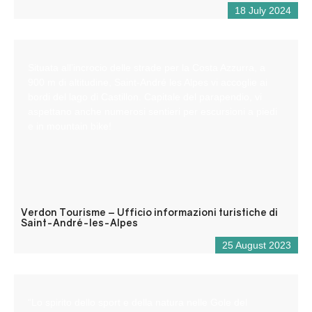
18 July 2024
Situata all’incrocio delle strade per la Costa Azzurra, a
900 m di altitudine, Saint-André les Alpes vi accoglie ai
bordi del lago di Castillon. Capitale del parapendio, vi
aspettano anche numerosi sentieri per escursioni a piedi
e in mountain bike!
Verdon Tourisme – Ufficio informazioni turistiche di
Saint-André-les-Alpes
25 August 2023
“Lo spirito dello sport e della natura nelle Gole del