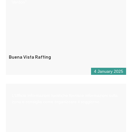
Verdon”.
Buena Vista Rafting
4 January 2025
L’Ufficio informazioni turistiche fornisce informazioni sulla
zona e consiglia come organizzare il soggiorno.