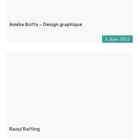
Amélie Boffa – Design graphique
8 June 2023
Sono Maxime detto Raoul, una guida certificata dallo
Stato che gestisce Raoul Rafting in modo indipendente.
Raoul Rafting è una piccola società specializzata in attività
d’acqua bianca come rafting e trekking acquatico sul
Verdon.
Raoul Rafting