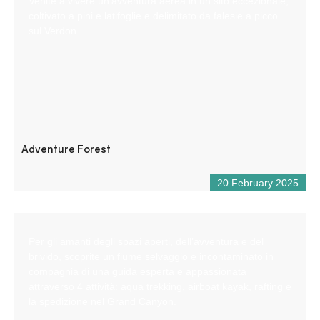
Venite a vivere un’avventura aerea in un sito eccezionale,
coltivato a pini e latifoglie e delimitato da falesie a picco
sul Verdon.
Adventure Forest
20 February 2025
Per gli amanti degli spazi aperti, dell’avventura e del
brivido, scoprite un fiume selvaggio e incontaminato in
compagnia di una guida esperta e appassionata
attraverso 4 attività: aqua trekking, airboat kayak, rafting e
la spedizione nel Grand Canyon.