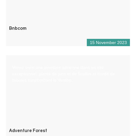
Bnbcom
15 November 2023
Venez vivre une aventure aérienne dans un site
exceptionnel, planté de pins et de feuillus et bordé de
falaises surplombant le Verdon.
Adventure Forest