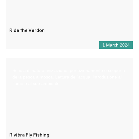
Ride the Verdon
1 March 2024
Scuola di natura: iniziazione, perfezionamento e scoperta
della pesca a mosca. Lettura dell’acqua, introduzione al
fiume e al suo ambiente.
Riviéra Fly Fishing