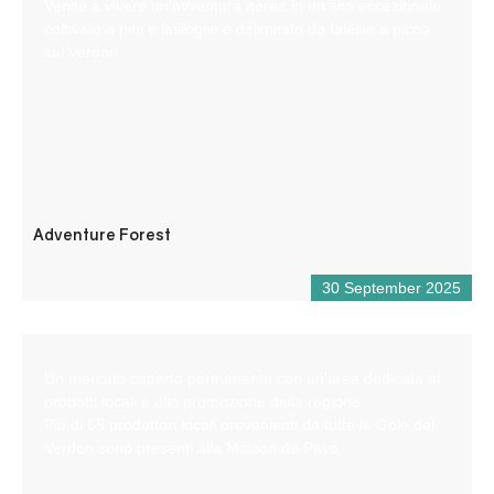
Venite a vivere un’avventura aerea in un sito eccezionale,
coltivato a pini e latifoglie e delimitato da falesie a picco
sul Verdon.
Adventure Forest
30 September 2025
Un mercato coperto permanente con un’area dedicata ai
prodotti locali e alla promozione della regione.
Più di 65 produttori locali provenienti da tutte le Gole del
Verdon sono presenti alla Maison de Pays.