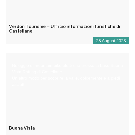
Verdon Tourisme – Ufficio informazioni turistiche di
Castellane
25 August 2023
Noleggio di mountain bike elettriche presso la base Buena
Vista Rafting di Castellane.
Un altro modo per scoprire la valle, dolcemente e a piedi
asciutti.
Buena Vista