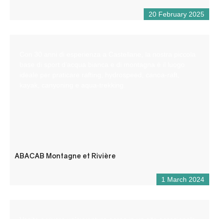
20 February 2025
Con 30 anni di esperienza a Castellane, la nostra piccola
base di sport d’acqua bianca e di montagna è il luogo
ideale per praticare rafting, hydrospeed, canoa-raft,
kayak, canyoning e aqua-trekking.
ABACAB Montagne et Rivière
1 March 2024