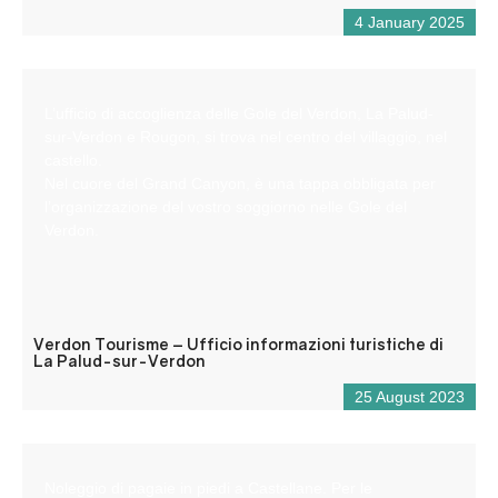
4 January 2025
L’ufficio di accoglienza delle Gole del Verdon, La Palud-
sur-Verdon e Rougon, si trova nel centro del villaggio, nel
castello.
Nel cuore del Grand Canyon, è una tappa obbligata per
l’organizzazione del vostro soggiorno nelle Gole del
Verdon.
Verdon Tourisme – Ufficio informazioni turistiche di
La Palud-sur-Verdon
25 August 2023
Noleggio di pagaie in piedi a Castellane. Per le