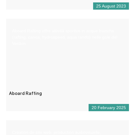
25 August 2023
Aboard Rafting offre attività sportive in acque bianche
(rafting, canoa, hydrospeed, aqua rando) nelle gole del
Verdon.
Aboard Rafting
20 February 2025
Création de site web, production audiovisuelle,