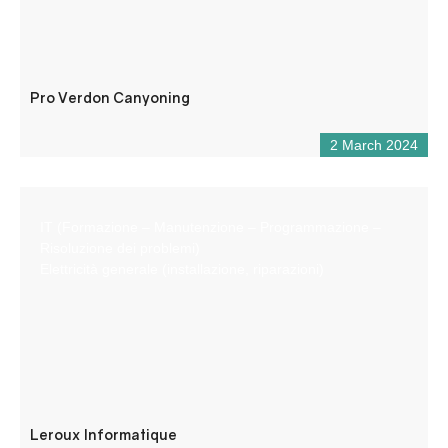
Pro Verdon Canyoning
2 March 2024
IT (Formazione – Manutenzione – Programmazione –
Risoluzione dei problemi)
Elettricità generale (installazione, riparazioni)
Leroux Informatique