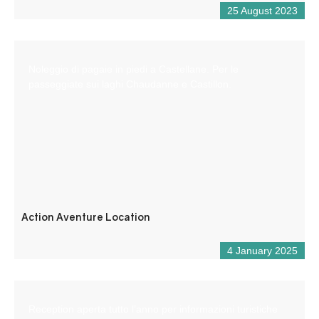
25 August 2023
Noleggio di pagaie in piedi a Castellane. Per le
passeggiate sui laghi Chaudanne e Castillon.
Action Aventure Location
4 January 2025
Reception aperta tutto l’anno per informazioni turistiche