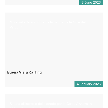
8 June 2023
“Lo spirito dello sport e della natura nelle Gole del
Verdon”.
Buena Vista Rafting
4 January 2025
Situata all’incrocio delle strade per la Costa Azzurra, a