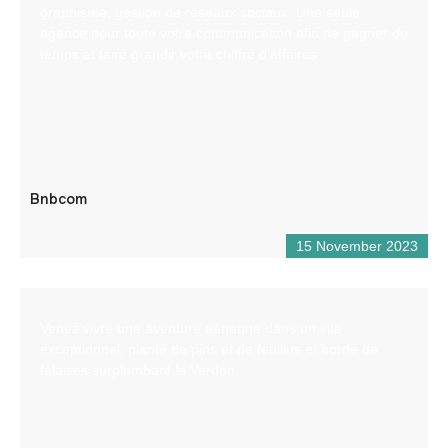
graphisme, gestion de réseaux sociaux. Une seule
agence pour toute votre communication afin de gagner du
temps et faire grandir votre chiffre d’affaires
Bnbcom
15 November 2023
Venez vivre une aventure aérienne dans un site
exceptionnel, planté de pins et de feuillus et bordé de
falaises surplombant le Verdon.