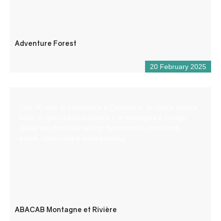
Adventure Forest
20 February 2025
Con 30 anni di esperienza a Castellane, la nostra piccola
base di sport d’acqua bianca e di montagna è il luogo
ideale per praticare rafting, hydrospeed, canoa-raft,
kayak, canyoning e aqua-trekking.
ABACAB Montagne et Rivière