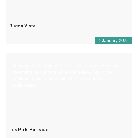
Buena Vista
4 January 2025
Benvenuti a Les Ptits Bureaux, il nostro nuovo spazio di
coworking nel cuore di Saint-André-les-Alpes, dove
freelance e dipendenti possono riunirsi per lavorare e
socializzare.
Les Ptits Bureaux