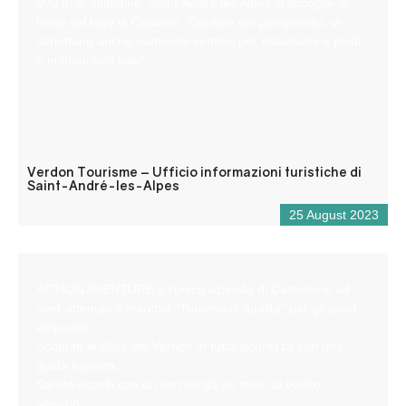
900 m di altitudine, Saint-André les Alpes vi accoglie ai
bordi del lago di Castillon. Capitale del parapendio, vi
aspettano anche numerosi sentieri per escursioni a piedi
e in mountain bike!
Verdon Tourisme – Ufficio informazioni turistiche di
Saint-André-les-Alpes
25 August 2023
ACTION AVENTURE è l’unica azienda di Castellane ad
aver ottenuto il marchio “Turismo di qualità” per gli sport
acquatici.
Scoprite le Gole del Verdon in tutta sicurezza con una
guida esperta.
Sarete accolti con un sorriso da un team al vostro
servizio.