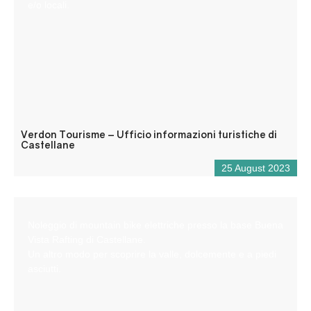
e/o locali.
Verdon Tourisme – Ufficio informazioni turistiche di
Castellane
25 August 2023
Noleggio di mountain bike elettriche presso la base Buena
Vista Rafting di Castellane.
Un altro modo per scoprire la valle, dolcemente e a piedi
asciutti.