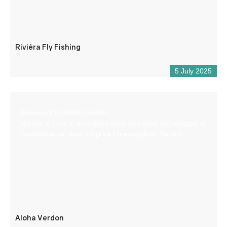
Riviéra Fly Fishing
5 July 2025
Benvenuti all’Aloha Verdon!
Nathan e Tony vi accolgono nella loro base nel villaggio di
Castellane per farvi scoprire il meraviglioso Verdon.
Aloha Verdon