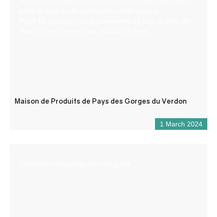
Un mercato coperto permanente con un’area dedicata ai
prodotti locali e alla promozione della regione.
Più di 65 produttori locali provenienti da tutte le Gole del
Verdon sono presenti alla Maison de Pays.
Maison de Produits de Pays des Gorges du Verdon
1 March 2024
Praticare il canyoning con una guida