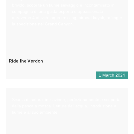
brivido, scoprite un fiume selvaggio e incontaminato in
compagnia di una guida esperta e appassionata
attraverso 4 attività: aqua trekking, airboat kayak, rafting e
la spedizione nel Grand Canyon.
Ride the Verdon
1 March 2024
Scuola di natura: iniziazione, perfezionamento e scoperta
della pesca a mosca. Lettura dell’acqua, introduzione al
fiume e al suo ambiente.