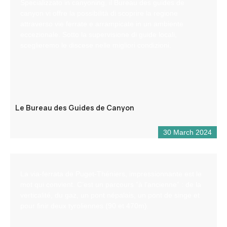
Specializzato in canyoning, il Bureau des guides de
canyon vi offre la possibilità di scoprire la regione
attraverso vie ferrate e arrampicate in un ambiente
eccezionale. Sotto la supervisione di guide locali,
sceglieremo le discese nelle migliori condizioni.
Le Bureau des Guides de Canyon
30 March 2024
La via-ferrata de Puget-Théniers, impressionnante est le
mot qui convient. C’est un parcours “à l’ancienne” : de la
verticalité, du gaz, un pont népalais, un pont de singe et
pour finir deux tyroliennes (90 et 470m).