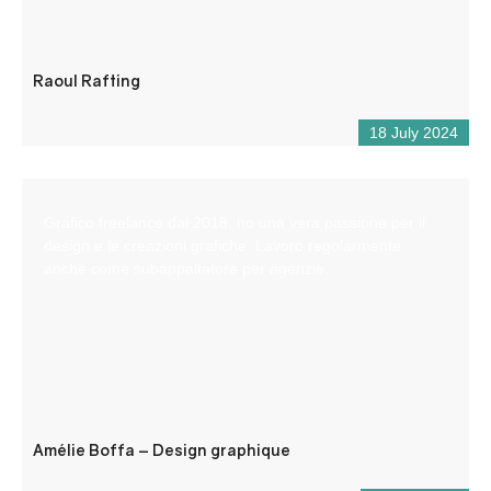
Raoul Rafting
18 July 2024
Grafico freelance dal 2018, ho una vera passione per il
design e le creazioni grafiche. Lavoro regolarmente
anche come subappaltatore per agenzie.
Amélie Boffa – Design graphique