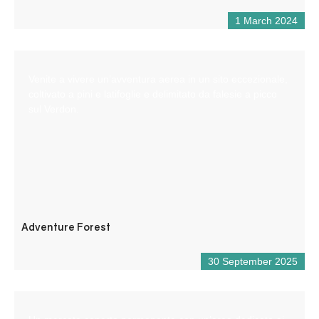
1 March 2024
Venite a vivere un’avventura aerea in un sito eccezionale,
coltivato a pini e latifoglie e delimitato da falesie a picco
sul Verdon.
Adventure Forest
30 September 2025