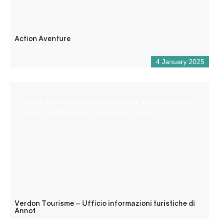
Action Aventure
4 January 2025
L’Ufficio informazioni turistiche fornisce informazioni sulla
zona e consiglia come organizzare il soggiorno.
Verdon Tourisme – Ufficio informazioni turistiche di
Annot