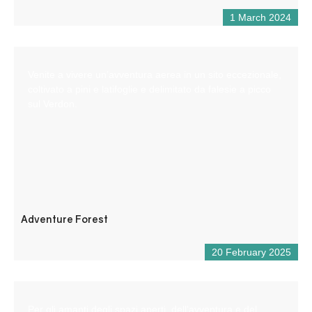
1 March 2024
Venite a vivere un’avventura aerea in un sito eccezionale,
coltivato a pini e latifoglie e delimitato da falesie a picco
sul Verdon.
Adventure Forest
20 February 2025
Per gli amanti degli spazi aperti, dell’avventura e del