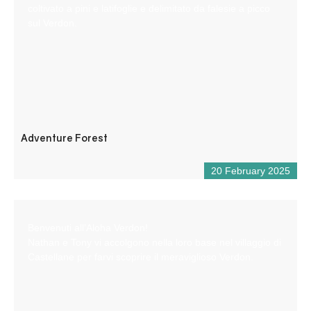
coltivato a pini e latifoglie e delimitato da falesie a picco
sul Verdon.
Adventure Forest
20 February 2025
Benvenuti all’Aloha Verdon!
Nathan e Tony vi accolgono nella loro base nel villaggio di
Castellane per farvi scoprire il meraviglioso Verdon.