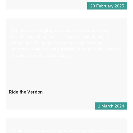
20 February 2025
Per gli amanti degli spazi aperti, dell’avventura e del
brivido, scoprite un fiume selvaggio e incontaminato in
compagnia di una guida esperta e appassionata
attraverso 4 attività: aqua trekking, airboat kayak, rafting e
la spedizione nel Grand Canyon.
Ride the Verdon
1 March 2024
Venite a vivere un’avventura aerea in un sito eccezionale,