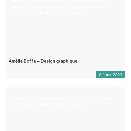
Grafico freelance dal 2018, ho una vera passione per il
design e le creazioni grafiche. Lavoro regolarmente
anche come subappaltatore per agenzie.
Amélie Boffa – Design graphique
8 June 2023
Raft Session è un piccolo team di guide con la passione
per il Verdon e gli sport d’acqua bianca.