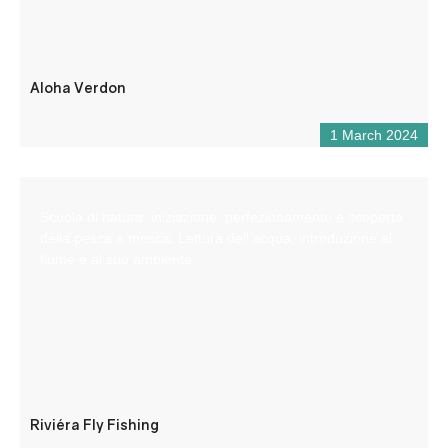
Aloha Verdon
1 March 2024
Scuola di natura: iniziazione, perfezionamento e scoperta
della pesca a mosca. Lettura dell’acqua, introduzione al
fiume e al suo ambiente.
Riviéra Fly Fishing