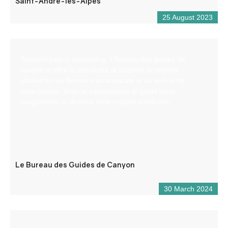
Saint-André-les-Alpes
25 August 2023
Specializzato in canyoning, il Bureau des guides de
canyon vi offre la possibilità di scoprire la regione
attraverso vie ferrate e arrampicate in un ambiente
eccezionale. Sotto la supervisione di guide locali,
sceglieremo le discese nelle migliori condizioni.
Le Bureau des Guides de Canyon
30 March 2024