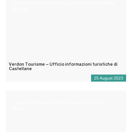
Reception aperta tutto l’anno per informazioni turistiche
e/o locali.
Verdon Tourisme – Ufficio informazioni turistiche di
Castellane
25 August 2023
“Lo spirito dello sport e della natura nelle Gole del
Verdon”.