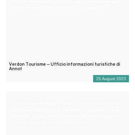
L’Ufficio informazioni turistiche fornisce informazioni sulla
zona e consiglia come organizzare il soggiorno.
Verdon Tourisme – Ufficio informazioni turistiche di
Annot
25 August 2023
La via-ferrata de Puget-Théniers, impressionnante est le
mot qui convient. C’est un parcours “à l’ancienne” : de la
verticalité, du gaz, un pont népalais, un pont de singe et
pour finir deux tyroliennes (90 et 470m).