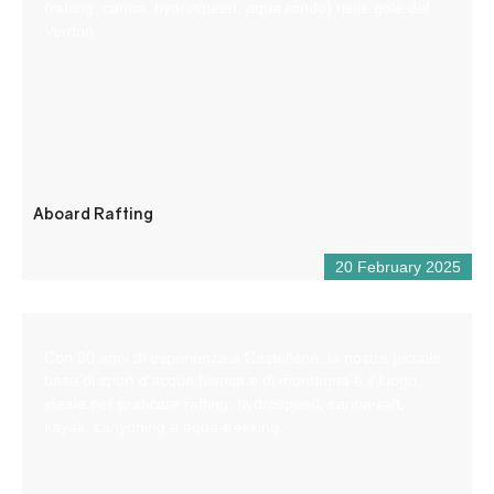
(rafting, canoa, hydrospeed, aqua rando) nelle gole del
Verdon.
Aboard Rafting
20 February 2025
Con 30 anni di esperienza a Castellane, la nostra piccola
base di sport d’acqua bianca e di montagna è il luogo
ideale per praticare rafting, hydrospeed, canoa-raft,
kayak, canyoning e aqua-trekking.