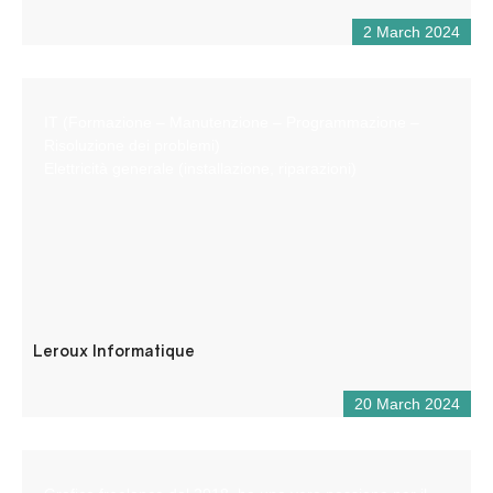
2 March 2024
IT (Formazione – Manutenzione – Programmazione –
Risoluzione dei problemi)
Elettricità generale (installazione, riparazioni)
Leroux Informatique
20 March 2024