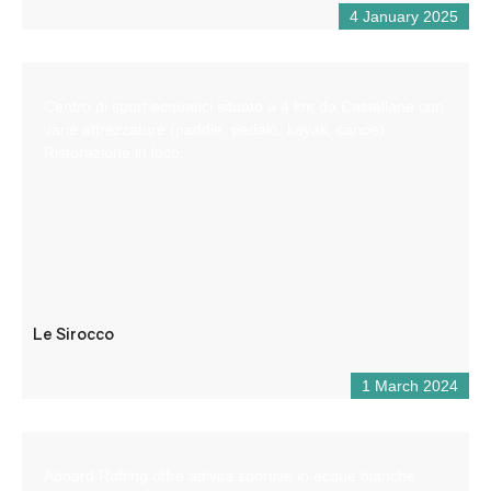
4 January 2025
Centro di sport acquatici situato a 4 km da Castellane con
varie attrezzature (paddle, pedalò, kayak, canoe).
Ristorazione in loco.
Le Sirocco
1 March 2024
Aboard Rafting offre attività sportive in acque bianche