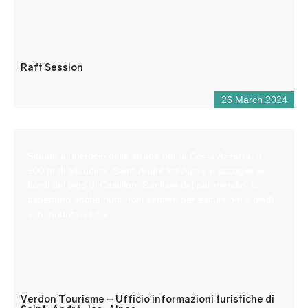
Raft Session
26 March 2024
Situata all’incrocio delle strade per la Costa Azzurra, a
900 m di altitudine, Saint-André les Alpes vi accoglie ai
bordi del lago di Castillon. Capitale del parapendio, vi
aspettano anche numerosi sentieri per escursioni a piedi
e in mountain bike!
Verdon Tourisme – Ufficio informazioni turistiche di