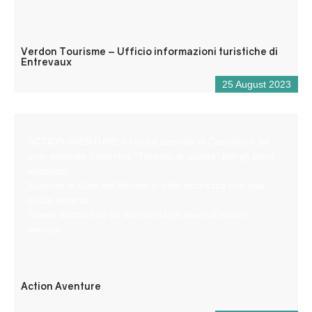
Verdon Tourisme – Ufficio informazioni turistiche di
Entrevaux
25 August 2023
ACTION AVENTURE è l’unica azienda di Castellane ad
aver ottenuto il marchio “Turismo di qualità” per gli sport
acquatici.
Scoprite le Gole del Verdon in tutta sicurezza con una
guida esperta.
Sarete accolti con un sorriso da un team al vostro
servizio.
Action Aventure