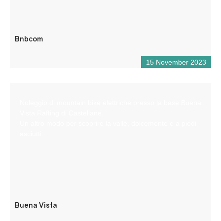
Bnbcom
15 November 2023
Noleggio di mountain bike elettriche presso la base Buena
Vista Rafting di Castellane.
Un altro modo per scoprire la valle, dolcemente e a piedi
asciutti.
Buena Vista