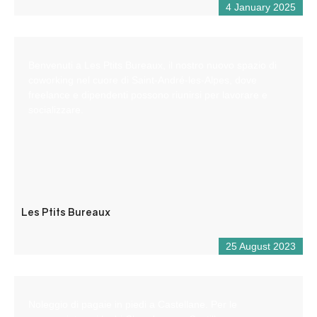
4 January 2025
Benvenuti a Les Ptits Bureaux, il nostro nuovo spazio di
coworking nel cuore di Saint-André-les-Alpes, dove
freelance e dipendenti possono riunirsi per lavorare e
socializzare.
Les Ptits Bureaux
25 August 2023
Noleggio di pagaie in piedi a Castellane. Per le