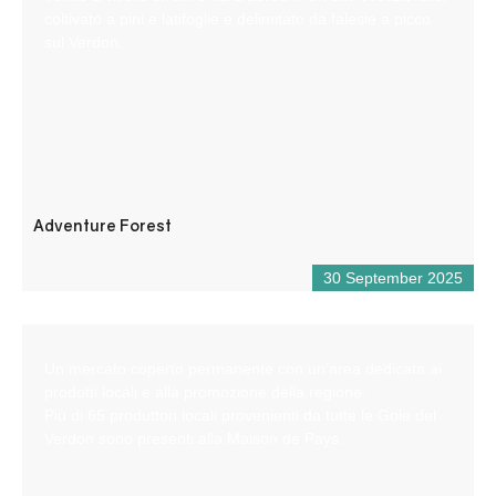
coltivato a pini e latifoglie e delimitato da falesie a picco
sul Verdon.
Adventure Forest
30 September 2025
Un mercato coperto permanente con un’area dedicata ai
prodotti locali e alla promozione della regione.
Più di 65 produttori locali provenienti da tutte le Gole del
Verdon sono presenti alla Maison de Pays.