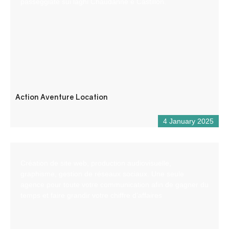
passeggiate sui laghi Chaudanne e Castillon.
Action Aventure Location
4 January 2025
Création de site web, production audiovisuelle,
graphisme, gestion de réseaux sociaux. Une seule
agence pour toute votre communication afin de gagner du
temps et faire grandir votre chiffre d’affaires