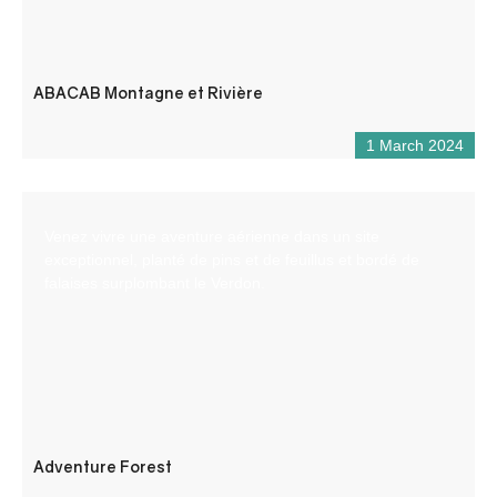
ABACAB Montagne et Rivière
1 March 2024
Venez vivre une aventure aérienne dans un site
exceptionnel, planté de pins et de feuillus et bordé de
falaises surplombant le Verdon.
Adventure Forest