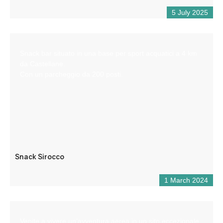
5 July 2025
Snack bar situato in una base per sport acquatici a 4 km
da Castellane.
Con un parcheggio da 200 posti.
Snack Sirocco
1 March 2024
Venite a vivere un’avventura aerea in un sito eccezionale,