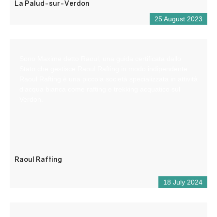
La Palud-sur-Verdon
25 August 2023
Sono Maxime detto Raoul, una guida certificata dallo
Stato che gestisce Raoul Rafting in modo indipendente.
Raoul Rafting è una piccola società specializzata in attività
d’acqua bianca come rafting e trekking acquatico sul
Verdon.
Raoul Rafting
18 July 2024