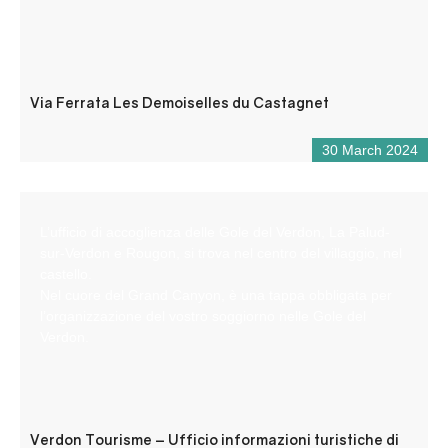
Via Ferrata Les Demoiselles du Castagnet
30 March 2024
L’ufficio di accoglienza delle Gole del Verdon, La Palud-
sur-Verdon e Rougon, si trova nel centro del villaggio, nel
castello.
Nel cuore del Grand Canyon, è una tappa obbligata per
l’organizzazione del vostro soggiorno nelle Gole del
Verdon.
Verdon Tourisme – Ufficio informazioni turistiche di