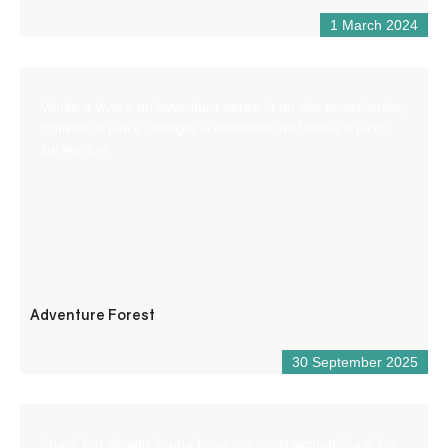
1 March 2024
Venite a vivere un’avventura aerea in un sito eccezionale,
coltivato a pini e latifoglie e delimitato da falesie a picco
sul Verdon.
Adventure Forest
30 September 2025
Snack bar situato in una base per sport acquatici a 4 km