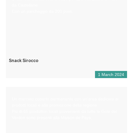
da Castellane.
Con un parcheggio da 200 posti.
Snack Sirocco
1 March 2024
Un mercato coperto permanente con un’area dedicata ai
prodotti locali e alla promozione della regione.
Più di 65 produttori locali provenienti da tutte le Gole del
Verdon sono presenti alla Maison de Pays.