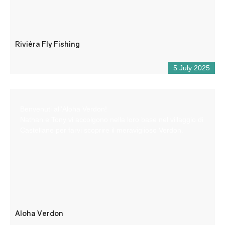
Riviéra Fly Fishing
5 July 2025
Benvenuti all’Aloha Verdon!
Nathan e Tony vi accolgono nella loro base nel villaggio di
Castellane per farvi scoprire il meraviglioso Verdon.
Aloha Verdon