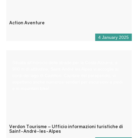
Action Aventure
4 January 2025
Situata all’incrocio delle strade per la Costa Azzurra, a
900 m di altitudine, Saint-André les Alpes vi accoglie ai
bordi del lago di Castillon. Capitale del parapendio, vi
aspettano anche numerosi sentieri per escursioni a piedi
e in mountain bike!
Verdon Tourisme – Ufficio informazioni turistiche di
Saint-André-les-Alpes