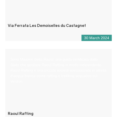
Via Ferrata Les Demoiselles du Castagnet
30 March 2024
Sono Maxime detto Raoul, una guida certificata dallo
Stato che gestisce Raoul Rafting in modo indipendente.
Raoul Rafting è una piccola società specializzata in attività
d’acqua bianca come rafting e trekking acquatico sul
Verdon.
Raoul Rafting