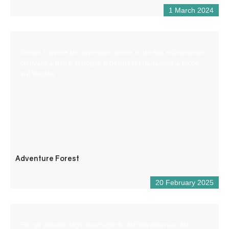
1 March 2024
Venite a vivere un’avventura aerea in un sito eccezionale,
coltivato a pini e latifoglie e delimitato da falesie a picco
sul Verdon.
Adventure Forest
20 February 2025
Per gli amanti degli spazi aperti, dell’avventura e del