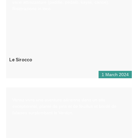
varie attrezzature (paddle, pedalò, kayak, canoe).
Ristorazione in loco.
Le Sirocco
1 March 2024
Venez vivre une aventure aérienne dans un site
exceptionnel, planté de pins et de feuillus et bordé de
falaises surplombant le Verdon.