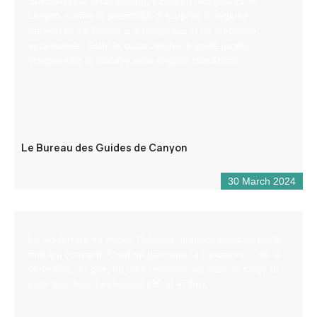
Specializzato in canyoning, il Bureau des guides de
canyon vi offre la possibilità di scoprire la regione
attraverso vie ferrate e arrampicate in un ambiente
eccezionale. Sotto la supervisione di guide locali,
sceglieremo le discese nelle migliori condizioni.
Le Bureau des Guides de Canyon
30 March 2024
La via-ferrata de Puget-Théniers, impressionnante est le
mot qui convient. C’est un parcours “à l’ancienne” : de la
verticalité, du gaz, un pont népalais, un pont de singe et
pour finir deux tyroliennes (90 et 470m).