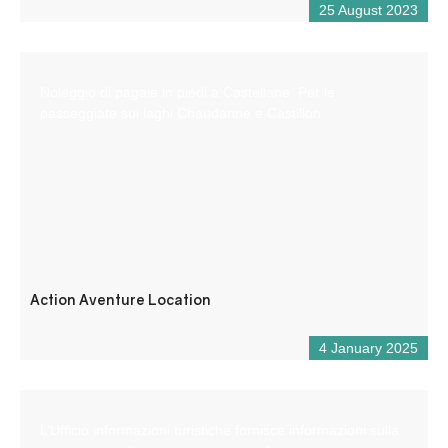
25 August 2023
Noleggio di pagaie in piedi a Castellane. Per le
passeggiate sui laghi Chaudanne e Castillon.
Action Aventure Location
4 January 2025
L’Ufficio informazioni turistiche fornisce informazioni sulla