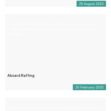
25 August 2023
Aboard Rafting offre attività sportive in acque bianche
(rafting, canoa, hydrospeed, aqua rando) nelle gole del
Verdon.
Aboard Rafting
20 February 2025
Centro di sport acquatici situato a 4 km da Castellane con