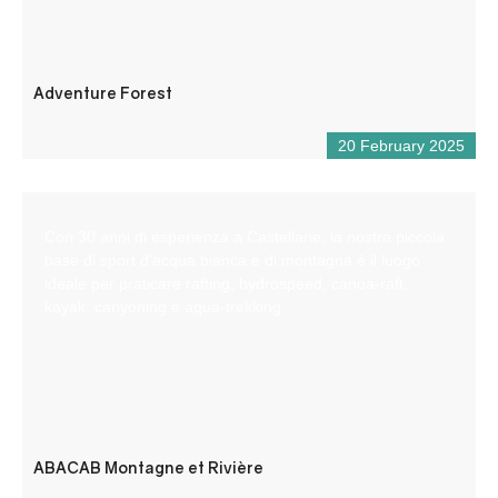
Adventure Forest
20 February 2025
Con 30 anni di esperienza a Castellane, la nostra piccola
base di sport d’acqua bianca e di montagna è il luogo
ideale per praticare rafting, hydrospeed, canoa-raft,
kayak, canyoning e aqua-trekking.
ABACAB Montagne et Rivière