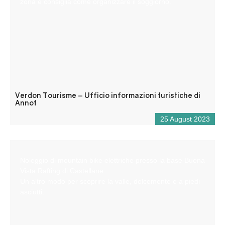
zona e consiglia come organizzare il soggiorno.
Verdon Tourisme – Ufficio informazioni turistiche di
Annot
25 August 2023
Noleggio di mountain bike elettriche presso la base Buena
Vista Rafting di Castellane.
Un altro modo per scoprire la valle, dolcemente e a piedi
asciutti.