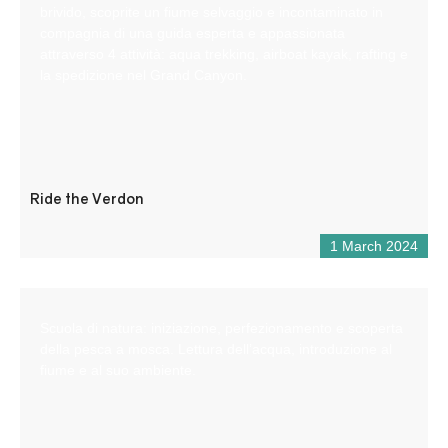
brivido, scoprite un fiume selvaggio e incontaminato in
compagnia di una guida esperta e appassionata
attraverso 4 attività: aqua trekking, airboat kayak, rafting e
la spedizione nel Grand Canyon.
Ride the Verdon
1 March 2024
Scuola di natura: iniziazione, perfezionamento e scoperta
della pesca a mosca. Lettura dell’acqua, introduzione al
fiume e al suo ambiente.