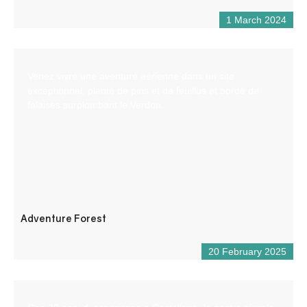
1 March 2024
Venez vivre une aventure aérienne dans un site
exceptionnel, planté de pins et de feuillus et bordé de
falaises surplombant le Verdon.
Adventure Forest
20 February 2025