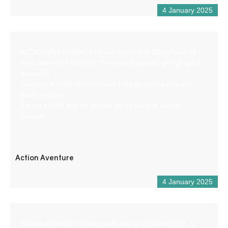
4 January 2025
ACTION AVENTURE è l’unica azienda di Castellane ad
aver ottenuto il marchio “Turismo di qualità” per gli sport
acquatici.
Scoprite le Gole del Verdon in tutta sicurezza con una
guida esperta.
Sarete accolti con un sorriso da un team al vostro
servizio.
Action Aventure
4 January 2025
Situata all’incrocio delle strade per la Costa Azzurra, a