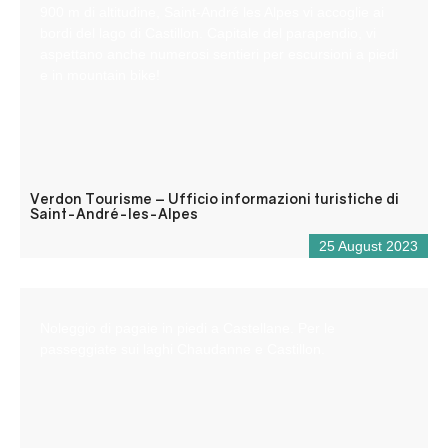
900 m di altitudine, Saint-André les Alpes vi accoglie ai
bordi del lago di Castillon. Capitale del parapendio, vi
aspettano anche numerosi sentieri per escursioni a piedi
e in mountain bike!
Verdon Tourisme – Ufficio informazioni turistiche di
Saint-André-les-Alpes
25 August 2023
Noleggio di pagaie in piedi a Castellane. Per le
passeggiate sui laghi Chaudanne e Castillon.