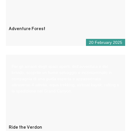
Adventure Forest
20 February 2025
Per gli amanti degli spazi aperti, dell’avventura e del
brivido, scoprite un fiume selvaggio e incontaminato in
compagnia di una guida esperta e appassionata
attraverso 4 attività: aqua trekking, airboat kayak, rafting e
la spedizione nel Grand Canyon.
Ride the Verdon