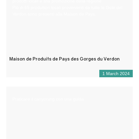
prodotti locali e alla promozione della regione.
Più di 65 produttori locali provenienti da tutte le Gole del
Verdon sono presenti alla Maison de Pays.
Maison de Produits de Pays des Gorges du Verdon
1 March 2024
Praticare il canyoning con una guida