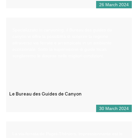
26 March 2024
Specializzato in canyoning, il Bureau des guides de
canyon vi offre la possibilità di scoprire la regione
attraverso vie ferrate e arrampicate in un ambiente
eccezionale. Sotto la supervisione di guide locali,
sceglieremo le discese nelle migliori condizioni.
Le Bureau des Guides de Canyon
30 March 2024
La via-ferrata de Puget-Théniers, impressionnante est le