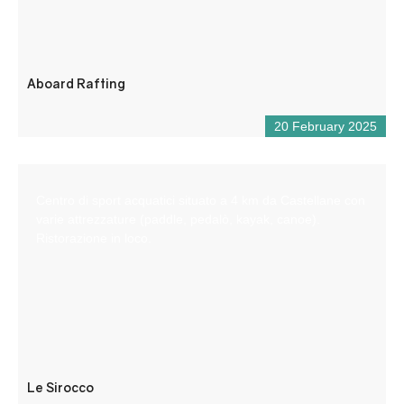
Aboard Rafting
20 February 2025
Centro di sport acquatici situato a 4 km da Castellane con
varie attrezzature (paddle, pedalò, kayak, canoe).
Ristorazione in loco.
Le Sirocco