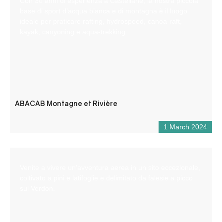
Con 30 anni di esperienza a Castellane, la nostra piccola
base di sport d’acqua bianca e di montagna è il luogo
ideale per praticare rafting, hydrospeed, canoa-raft,
kayak, canyoning e aqua-trekking.
ABACAB Montagne et Rivière
1 March 2024
Venite a vivere un’avventura aerea in un sito eccezionale,
coltivato a pini e latifoglie e delimitato da falesie a picco
sul Verdon.