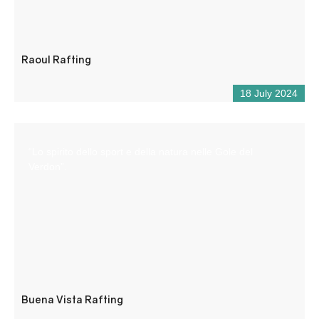
Raoul Rafting
18 July 2024
“Lo spirito dello sport e della natura nelle Gole del
Verdon”.
Buena Vista Rafting