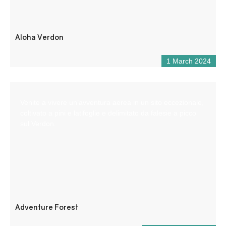
Aloha Verdon
1 March 2024
Venite a vivere un’avventura aerea in un sito eccezionale,
coltivato a pini e latifoglie e delimitato da falesie a picco
sul Verdon.
Adventure Forest