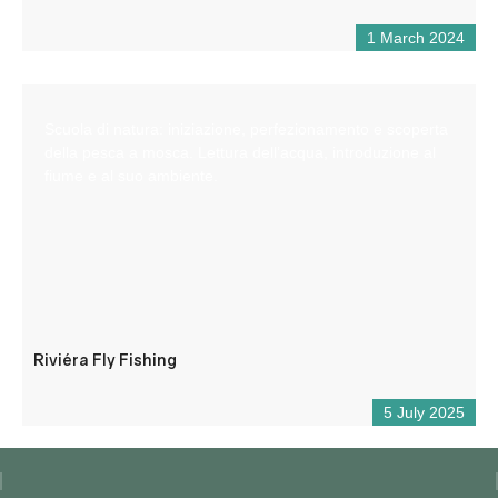
1 March 2024
Scuola di natura: iniziazione, perfezionamento e scoperta
della pesca a mosca. Lettura dell’acqua, introduzione al
fiume e al suo ambiente.
Riviéra Fly Fishing
5 July 2025