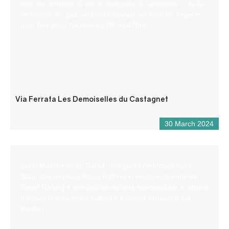
mot qui convient. C’est un parcours “à l’ancienne” : de la
verticalité, du gaz, un pont népalais, un pont de singe et
pour finir deux tyroliennes (90 et 470m).
Via Ferrata Les Demoiselles du Castagnet
30 March 2024
Sono Maxime detto Raoul, una guida certificata dallo
Stato che gestisce Raoul Rafting in modo indipendente.
Raoul Rafting è una piccola società specializzata in attività
d’acqua bianca come rafting e trekking acquatico sul
Verdon.