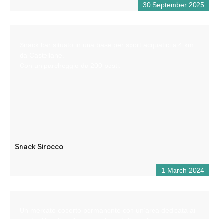
30 September 2025
Snack bar situato in una base per sport acquatici a 4 km
da Castellane.
Con un parcheggio da 200 posti.
Snack Sirocco
1 March 2024
Un mercato coperto permanente con un’area dedicata ai