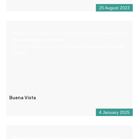
25 August 2023
Noleggio di mountain bike elettriche presso la base Buena
Vista Rafting di Castellane.
Un altro modo per scoprire la valle, dolcemente e a piedi
asciutti.
Buena Vista
4 January 2025
Reception aperta tutto l’anno per informazioni turistiche