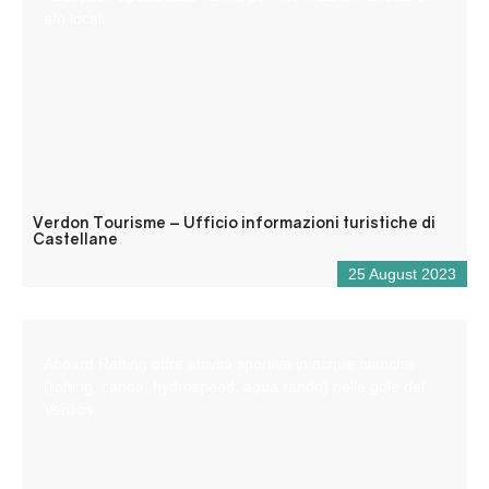
e/o locali.
Verdon Tourisme – Ufficio informazioni turistiche di
Castellane
25 August 2023
Aboard Rafting offre attività sportive in acque bianche
(rafting, canoa, hydrospeed, aqua rando) nelle gole del
Verdon.