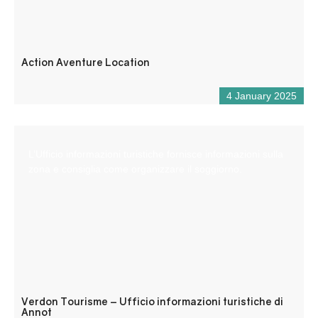
Action Aventure Location
4 January 2025
L’Ufficio informazioni turistiche fornisce informazioni sulla
zona e consiglia come organizzare il soggiorno.
Verdon Tourisme – Ufficio informazioni turistiche di
Annot