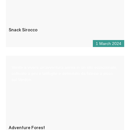
Snack Sirocco
1 March 2024
Venite a vivere un’avventura aerea in un sito eccezionale,
coltivato a pini e latifoglie e delimitato da falesie a picco
sul Verdon.
Adventure Forest