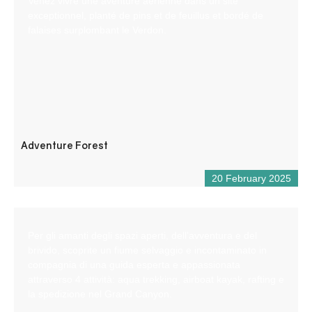
Venez vivre une aventure aérienne dans un site
exceptionnel, planté de pins et de feuillus et bordé de
falaises surplombant le Verdon.
Adventure Forest
20 February 2025
Per gli amanti degli spazi aperti, dell’avventura e del
brivido, scoprite un fiume selvaggio e incontaminato in
compagnia di una guida esperta e appassionata
attraverso 4 attività: aqua trekking, airboat kayak, rafting e
la spedizione nel Grand Canyon.