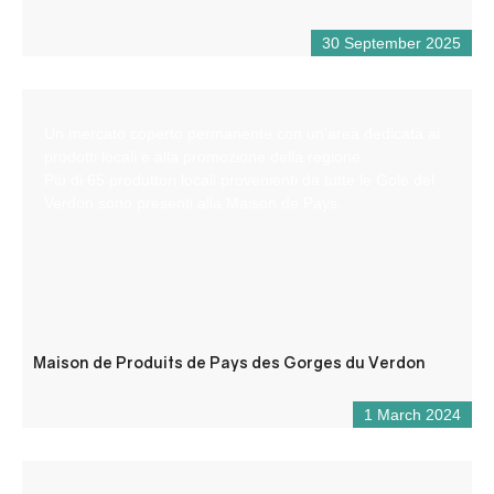
30 September 2025
Un mercato coperto permanente con un’area dedicata ai
prodotti locali e alla promozione della regione.
Più di 65 produttori locali provenienti da tutte le Gole del
Verdon sono presenti alla Maison de Pays.
Maison de Produits de Pays des Gorges du Verdon
1 March 2024