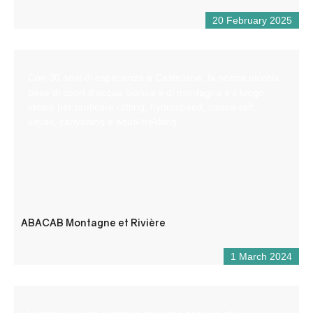
20 February 2025
Con 30 anni di esperienza a Castellane, la nostra piccola
base di sport d’acqua bianca e di montagna è il luogo
ideale per praticare rafting, hydrospeed, canoa-raft,
kayak, canyoning e aqua-trekking.
ABACAB Montagne et Rivière
1 March 2024