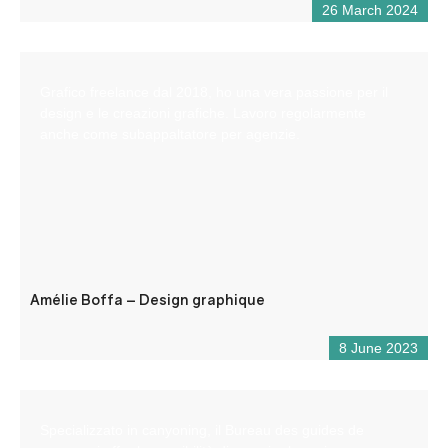
26 March 2024
Grafico freelance dal 2018, ho una vera passione per il
design e le creazioni grafiche. Lavoro regolarmente
anche come subappaltatore per agenzie.
Amélie Boffa – Design graphique
8 June 2023
Specializzato in canyoning, il Bureau des guides de