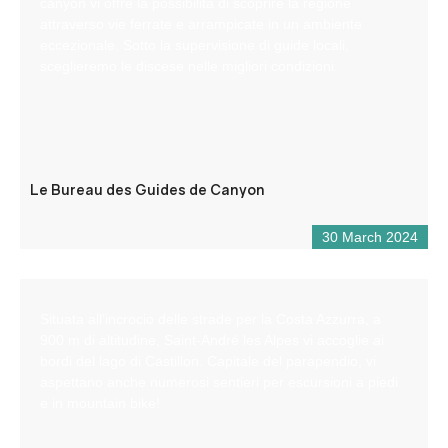
canyon vi offre la possibilità di scoprire la regione
attraverso vie ferrate e arrampicate in un ambiente
eccezionale. Sotto la supervisione di guide locali,
sceglieremo le discese nelle migliori condizioni.
Le Bureau des Guides de Canyon
30 March 2024
Situata all’incrocio delle strade per la Costa Azzurra, a
900 m di altitudine, Saint-André les Alpes vi accoglie ai
bordi del lago di Castillon. Capitale del parapendio, vi
aspettano anche numerosi sentieri per escursioni a piedi
e in mountain bike!