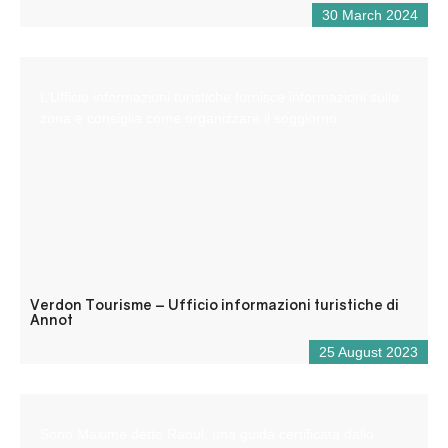
30 March 2024
L’Ufficio informazioni turistiche fornisce informazioni sulla
zona e consiglia come organizzare il soggiorno.
Verdon Tourisme – Ufficio informazioni turistiche di
Annot
25 August 2023
Sono Maxime detto Raoul, una guida certificata dallo