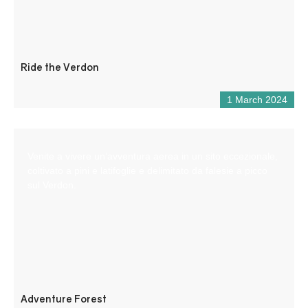
Ride the Verdon
1 March 2024
Venite a vivere un’avventura aerea in un sito eccezionale,
coltivato a pini e latifoglie e delimitato da falesie a picco
sul Verdon.
Adventure Forest