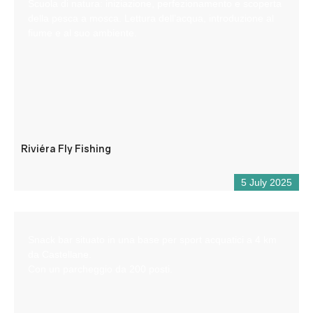
Scuola di natura: iniziazione, perfezionamento e scoperta
della pesca a mosca. Lettura dell’acqua, introduzione al
fiume e al suo ambiente.
Riviéra Fly Fishing
5 July 2025
Snack bar situato in una base per sport acquatici a 4 km
da Castellane.
Con un parcheggio da 200 posti.