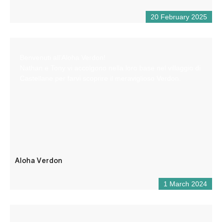
20 February 2025
Benvenuti all’Aloha Verdon!
Nathan e Tony vi accolgono nella loro base nel villaggio di
Castellane per farvi scoprire il meraviglioso Verdon.
Aloha Verdon
1 March 2024