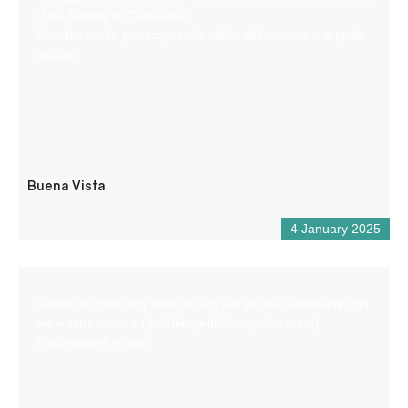
Vista Rafting di Castellane.
Un altro modo per scoprire la valle, dolcemente e a piedi
asciutti.
Buena Vista
4 January 2025
Centro di sport acquatici situato a 4 km da Castellane con
varie attrezzature (paddle, pedalò, kayak, canoe).
Ristorazione in loco.