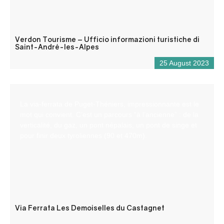
Verdon Tourisme – Ufficio informazioni turistiche di
Saint-André-les-Alpes
25 August 2023
La via-ferrata de Puget-Théniers, impressionnante est le
mot qui convient. C’est un parcours “à l’ancienne” : de la
verticalité, du gaz, un pont népalais, un pont de singe et
pour finir deux tyroliennes (90 et 470m).
Via Ferrata Les Demoiselles du Castagnet