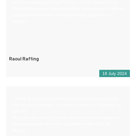
Stato che gestisce Raoul Rafting in modo indipendente.
Raoul Rafting è una piccola società specializzata in attività
d’acqua bianca come rafting e trekking acquatico sul
Verdon.
Raoul Rafting
18 July 2024
L’ufficio di accoglienza delle Gole del Verdon, La Palud-
sur-Verdon e Rougon, si trova nel centro del villaggio, nel
castello.
Nel cuore del Grand Canyon, è una tappa obbligata per
l’organizzazione del vostro soggiorno nelle Gole del
Verdon.