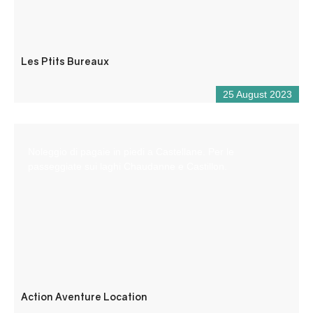
Les Ptits Bureaux
25 August 2023
Noleggio di pagaie in piedi a Castellane. Per le
passeggiate sui laghi Chaudanne e Castillon.
Action Aventure Location