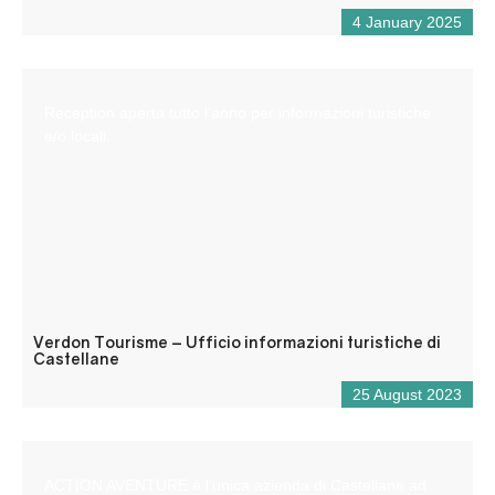
4 January 2025
Reception aperta tutto l’anno per informazioni turistiche
e/o locali.
Verdon Tourisme – Ufficio informazioni turistiche di
Castellane
25 August 2023
ACTION AVENTURE è l’unica azienda di Castellane ad