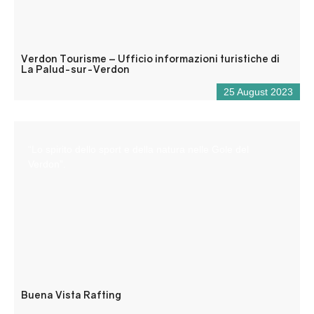
Verdon Tourisme – Ufficio informazioni turistiche di
La Palud-sur-Verdon
25 August 2023
“Lo spirito dello sport e della natura nelle Gole del
Verdon”.
Buena Vista Rafting