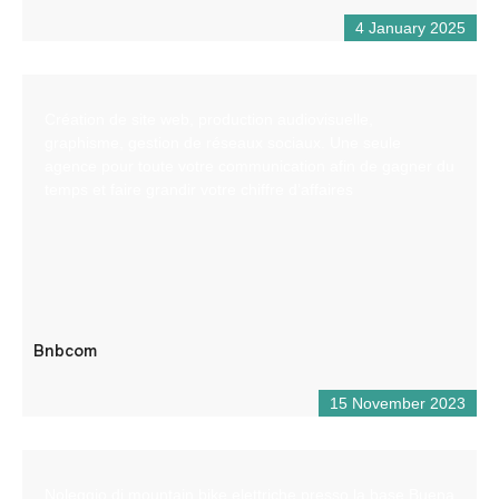
4 January 2025
Création de site web, production audiovisuelle,
graphisme, gestion de réseaux sociaux. Une seule
agence pour toute votre communication afin de gagner du
temps et faire grandir votre chiffre d’affaires
Bnbcom
15 November 2023
Noleggio di mountain bike elettriche presso la base Buena