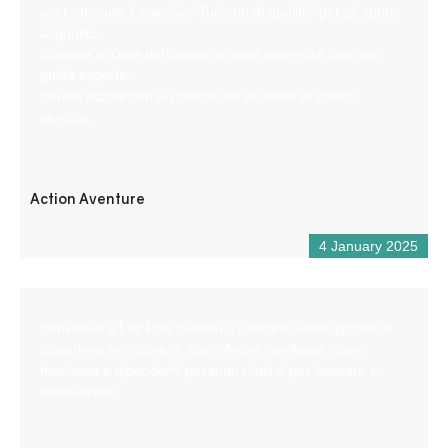
aver ottenuto il marchio “Turismo di qualità” per gli sport
acquatici.
Scoprite le Gole del Verdon in tutta sicurezza con una
guida esperta.
Sarete accolti con un sorriso da un team al vostro
servizio.
Action Aventure
4 January 2025
Benvenuti a Les Ptits Bureaux, il nostro nuovo spazio di
coworking nel cuore di Saint-André-les-Alpes, dove
freelance e dipendenti possono riunirsi per lavorare e
socializzare.