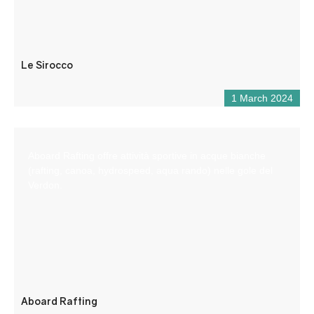
Le Sirocco
1 March 2024
Aboard Rafting offre attività sportive in acque bianche
(rafting, canoa, hydrospeed, aqua rando) nelle gole del
Verdon.
Aboard Rafting