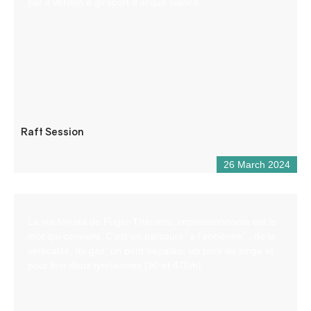
per il Verdon e gli sport d’acqua bianca.
Raft Session
26 March 2024
La via-ferrata de Puget-Théniers, impressionnante est le
mot qui convient. C’est un parcours “à l’ancienne” : de la
verticalité, du gaz, un pont népalais, un pont de singe et
pour finir deux tyroliennes (90 et 470m).