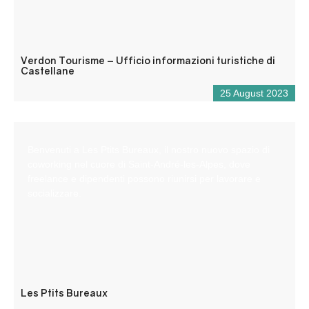
Verdon Tourisme – Ufficio informazioni turistiche di
Castellane
25 August 2023
Benvenuti a Les Ptits Bureaux, il nostro nuovo spazio di
coworking nel cuore di Saint-André-les-Alpes, dove
freelance e dipendenti possono riunirsi per lavorare e
socializzare.
Les Ptits Bureaux