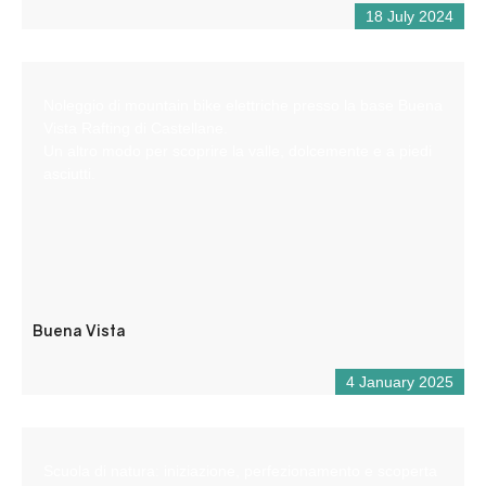
18 July 2024
Noleggio di mountain bike elettriche presso la base Buena
Vista Rafting di Castellane.
Un altro modo per scoprire la valle, dolcemente e a piedi
asciutti.
Buena Vista
4 January 2025
Scuola di natura: iniziazione, perfezionamento e scoperta