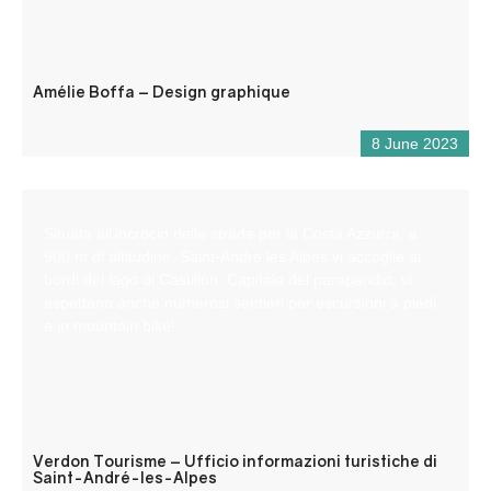
Amélie Boffa – Design graphique
8 June 2023
Situata all’incrocio delle strade per la Costa Azzurra, a
900 m di altitudine, Saint-André les Alpes vi accoglie ai
bordi del lago di Castillon. Capitale del parapendio, vi
aspettano anche numerosi sentieri per escursioni a piedi
e in mountain bike!
Verdon Tourisme – Ufficio informazioni turistiche di
Saint-André-les-Alpes