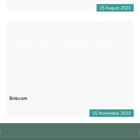
25 August 2023
Création de site web, production audiovisuelle,
graphisme, gestion de réseaux sociaux. Une seule
agence pour toute votre communication afin de gagner du
temps et faire grandir votre chiffre d’affaires
Bnbcom
15 November 2023