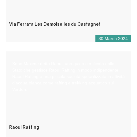
Via Ferrata Les Demoiselles du Castagnet
30 March 2024
Sono Maxime detto Raoul, una guida certificata dallo
Stato che gestisce Raoul Rafting in modo indipendente.
Raoul Rafting è una piccola società specializzata in attività
d’acqua bianca come rafting e trekking acquatico sul
Verdon.
Raoul Rafting