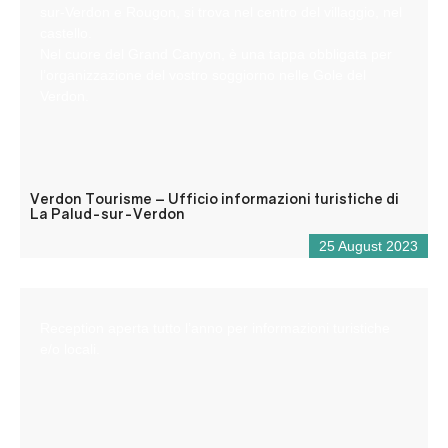
sur-Verdon e Rougon, si trova nel centro del villaggio, nel
castello.
Nel cuore del Grand Canyon, è una tappa obbligata per
l’organizzazione del vostro soggiorno nelle Gole del
Verdon.
Verdon Tourisme – Ufficio informazioni turistiche di
La Palud-sur-Verdon
25 August 2023
Reception aperta tutto l’anno per informazioni turistiche
e/o locali.