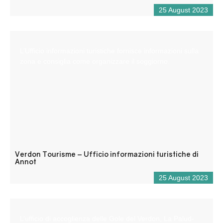
25 August 2023
L’Ufficio informazioni turistiche fornisce informazioni sulla
zona e consiglia come organizzare il soggiorno.
Verdon Tourisme – Ufficio informazioni turistiche di
Annot
25 August 2023
L’ufficio di accoglienza delle Gole del Verdon, La Palud-