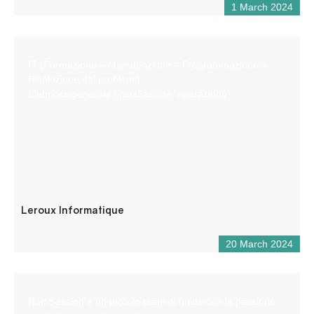
1 March 2024
IT (Formazione – Manutenzione – Programmazione –
Risoluzione dei problemi)
Elettricità generale (installazione, riparazioni)
Leroux Informatique
20 March 2024
Raft Session è un piccolo team di guide con la passione