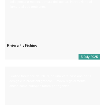
della pesca a mosca. Lettura dell’acqua, introduzione al
fiume e al suo ambiente.
Riviéra Fly Fishing
5 July 2025
Grafico freelance dal 2018, ho una vera passione per il
design e le creazioni grafiche. Lavoro regolarmente
anche come subappaltatore per agenzie.