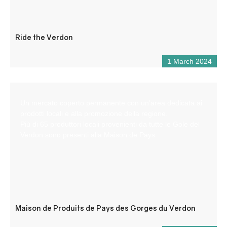
Ride the Verdon
1 March 2024
Un mercato coperto permanente con un’area dedicata ai
prodotti locali e alla promozione della regione.
Più di 65 produttori locali provenienti da tutte le Gole del
Verdon sono presenti alla Maison de Pays.
Maison de Produits de Pays des Gorges du Verdon