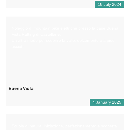
18 July 2024
Noleggio di mountain bike elettriche presso la base Buena
Vista Rafting di Castellane.
Un altro modo per scoprire la valle, dolcemente e a piedi
asciutti.
Buena Vista
4 January 2025
Scuola di natura: iniziazione, perfezionamento e scoperta