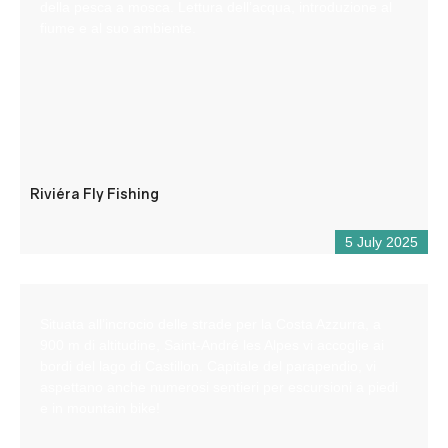
della pesca a mosca. Lettura dell’acqua, introduzione al
fiume e al suo ambiente.
Riviéra Fly Fishing
5 July 2025
Situata all’incrocio delle strade per la Costa Azzurra, a
900 m di altitudine, Saint-André les Alpes vi accoglie ai
bordi del lago di Castillon. Capitale del parapendio, vi
aspettano anche numerosi sentieri per escursioni a piedi
e in mountain bike!