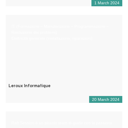
1 March 2024
IT (Formazione – Manutenzione – Programmazione –
Risoluzione dei problemi)
Elettricità generale (installazione, riparazioni)
Leroux Informatique
20 March 2024
Raft Session è un piccolo team di guide con la passione