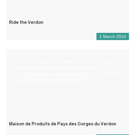
Ride the Verdon
1 March 2024
Un mercato coperto permanente con un’area dedicata ai
prodotti locali e alla promozione della regione.
Più di 65 produttori locali provenienti da tutte le Gole del
Verdon sono presenti alla Maison de Pays.
Maison de Produits de Pays des Gorges du Verdon