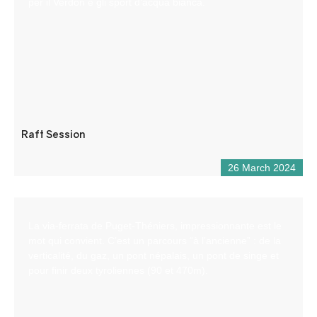
per il Verdon e gli sport d’acqua bianca.
Raft Session
26 March 2024
La via-ferrata de Puget-Théniers, impressionnante est le
mot qui convient. C’est un parcours “à l’ancienne” : de la
verticalité, du gaz, un pont népalais, un pont de singe et
pour finir deux tyroliennes (90 et 470m).