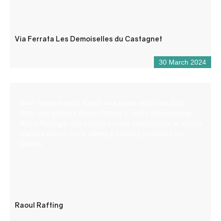
Via Ferrata Les Demoiselles du Castagnet
30 March 2024
Sono Maxime detto Raoul, una guida certificata dallo
Stato che gestisce Raoul Rafting in modo indipendente.
Raoul Rafting è una piccola società specializzata in attività
d’acqua bianca come rafting e trekking acquatico sul
Verdon.
Raoul Rafting