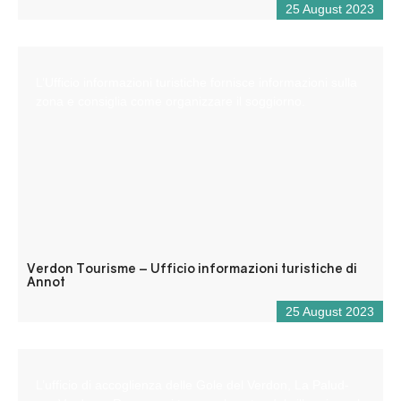
25 August 2023
L’Ufficio informazioni turistiche fornisce informazioni sulla
zona e consiglia come organizzare il soggiorno.
Verdon Tourisme – Ufficio informazioni turistiche di
Annot
25 August 2023
L’ufficio di accoglienza delle Gole del Verdon, La Palud-