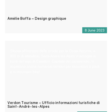
Amélie Boffa – Design graphique
8 June 2023
Situata all’incrocio delle strade per la Costa Azzurra, a
900 m di altitudine, Saint-André les Alpes vi accoglie ai
bordi del lago di Castillon. Capitale del parapendio, vi
aspettano anche numerosi sentieri per escursioni a piedi
e in mountain bike!
Verdon Tourisme – Ufficio informazioni turistiche di
Saint-André-les-Alpes