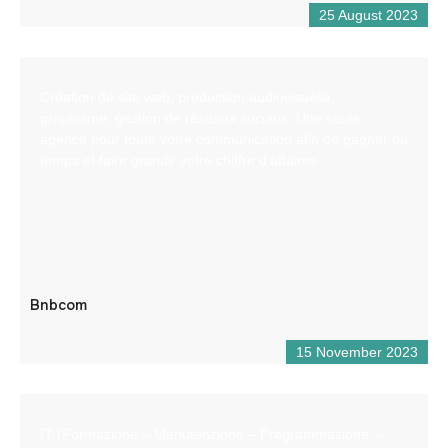
25 August 2023
Création de site web, production audiovisuelle,
graphisme, gestion de réseaux sociaux. Une seule
agence pour toute votre communication afin de gagner du
temps et faire grandir votre chiffre d’affaires
Bnbcom
15 November 2023
IT (Formazione – Manutenzione – Programmazione –