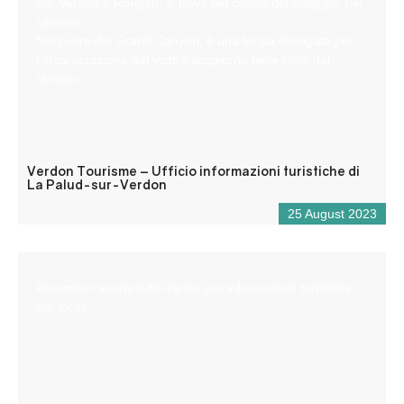
sur-Verdon e Rougon, si trova nel centro del villaggio, nel
castello.
Nel cuore del Grand Canyon, è una tappa obbligata per
l’organizzazione del vostro soggiorno nelle Gole del
Verdon.
Verdon Tourisme – Ufficio informazioni turistiche di
La Palud-sur-Verdon
25 August 2023
Reception aperta tutto l’anno per informazioni turistiche
e/o locali.