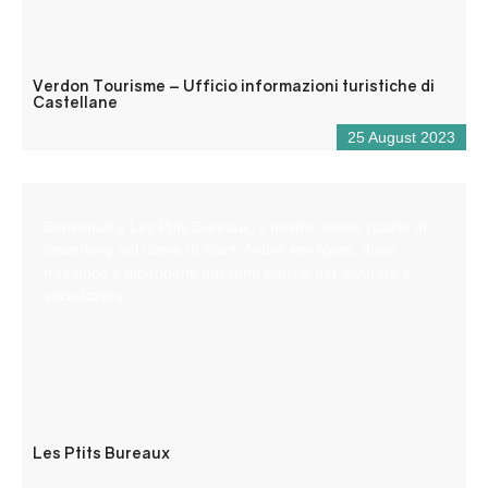
Verdon Tourisme – Ufficio informazioni turistiche di
Castellane
25 August 2023
Benvenuti a Les Ptits Bureaux, il nostro nuovo spazio di
coworking nel cuore di Saint-André-les-Alpes, dove
freelance e dipendenti possono riunirsi per lavorare e
socializzare.
Les Ptits Bureaux