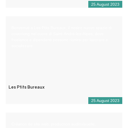
25 August 2023
Benvenuti a Les Ptits Bureaux, il nostro nuovo spazio di
coworking nel cuore di Saint-André-les-Alpes, dove
freelance e dipendenti possono riunirsi per lavorare e
socializzare.
Les Ptits Bureaux
25 August 2023
Création de site web, production audiovisuelle,