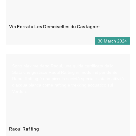
Via Ferrata Les Demoiselles du Castagnet
30 March 2024
Sono Maxime detto Raoul, una guida certificata dallo
Stato che gestisce Raoul Rafting in modo indipendente.
Raoul Rafting è una piccola società specializzata in attività
d’acqua bianca come rafting e trekking acquatico sul
Verdon.
Raoul Rafting