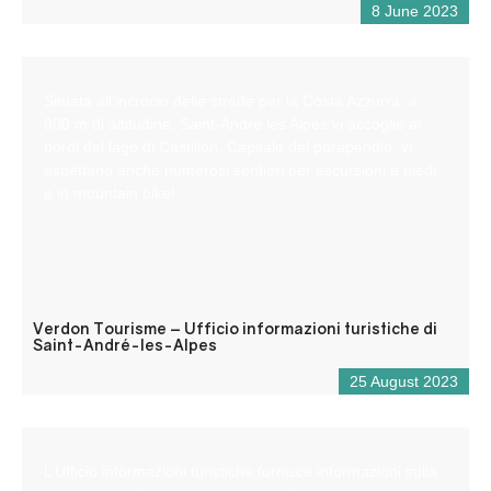
8 June 2023
Situata all’incrocio delle strade per la Costa Azzurra, a
900 m di altitudine, Saint-André les Alpes vi accoglie ai
bordi del lago di Castillon. Capitale del parapendio, vi
aspettano anche numerosi sentieri per escursioni a piedi
e in mountain bike!
Verdon Tourisme – Ufficio informazioni turistiche di
Saint-André-les-Alpes
25 August 2023
L’Ufficio informazioni turistiche fornisce informazioni sulla