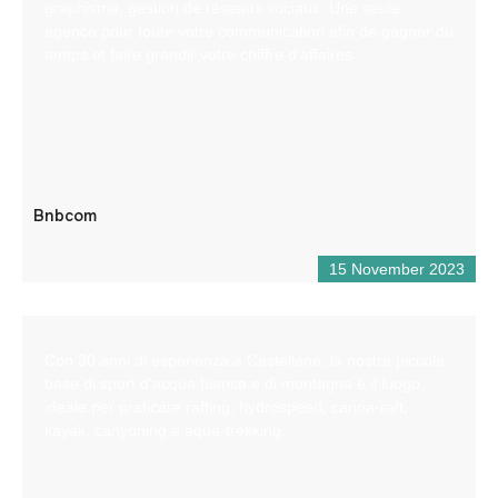
graphisme, gestion de réseaux sociaux. Une seule
agence pour toute votre communication afin de gagner du
temps et faire grandir votre chiffre d’affaires
Bnbcom
15 November 2023
Con 30 anni di esperienza a Castellane, la nostra piccola
base di sport d’acqua bianca e di montagna è il luogo
ideale per praticare rafting, hydrospeed, canoa-raft,
kayak, canyoning e aqua-trekking.