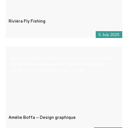
Riviéra Fly Fishing
5 July 2025
Grafico freelance dal 2018, ho una vera passione per il
design e le creazioni grafiche. Lavoro regolarmente
anche come subappaltatore per agenzie.
Amélie Boffa – Design graphique