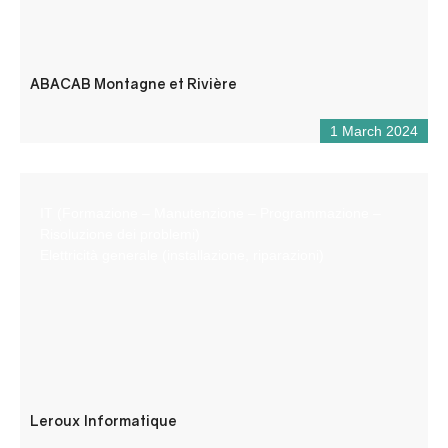
ABACAB Montagne et Rivière
1 March 2024
IT (Formazione – Manutenzione – Programmazione –
Risoluzione dei problemi)
Elettricità generale (installazione, riparazioni)
Leroux Informatique