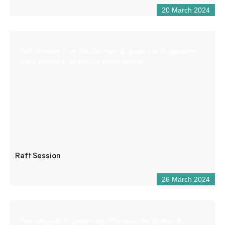
20 March 2024
Raft Session è un piccolo team di guide con la passione
per il Verdon e gli sport d’acqua bianca.
Raft Session
26 March 2024
Specializzato in canyoning, il Bureau des guides de