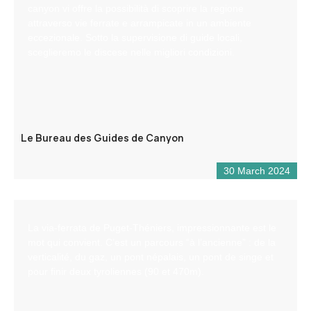
canyon vi offre la possibilità di scoprire la regione
attraverso vie ferrate e arrampicate in un ambiente
eccezionale. Sotto la supervisione di guide locali,
sceglieremo le discese nelle migliori condizioni.
Le Bureau des Guides de Canyon
30 March 2024
La via-ferrata de Puget-Théniers, impressionnante est le
mot qui convient. C’est un parcours “à l’ancienne” : de la
verticalité, du gaz, un pont népalais, un pont de singe et
pour finir deux tyroliennes (90 et 470m).