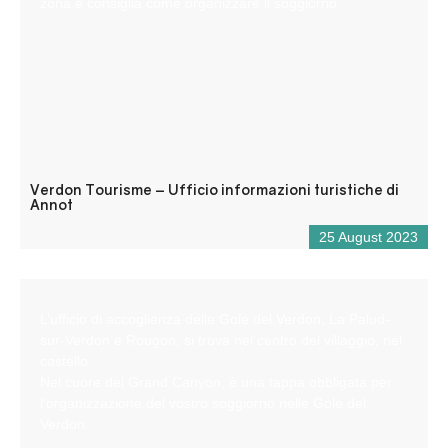
zona e consiglia come organizzare il soggiorno.
Verdon Tourisme – Ufficio informazioni turistiche di
Annot
25 August 2023
L’ufficio di accoglienza delle Gole del Verdon, La Palud-
sur-Verdon e Rougon, si trova nel centro del villaggio, nel
castello.
Nel cuore del Grand Canyon, è una tappa obbligata per
l’organizzazione del vostro soggiorno nelle Gole del
Verdon.