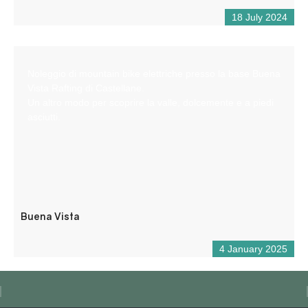
18 July 2024
Noleggio di mountain bike elettriche presso la base Buena
Vista Rafting di Castellane.
Un altro modo per scoprire la valle, dolcemente e a piedi
asciutti.
Buena Vista
4 January 2025