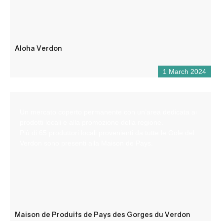
Aloha Verdon
1 March 2024
Un mercato coperto permanente con un’area dedicata ai
prodotti locali e alla promozione della regione.
Più di 65 produttori locali provenienti da tutte le Gole del
Verdon sono presenti alla Maison de Pays.
Maison de Produits de Pays des Gorges du Verdon