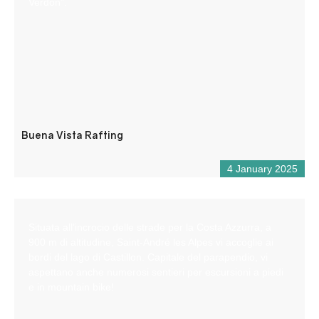
Verdon”.
Buena Vista Rafting
4 January 2025
Situata all’incrocio delle strade per la Costa Azzurra, a
900 m di altitudine, Saint-André les Alpes vi accoglie ai
bordi del lago di Castillon. Capitale del parapendio, vi
aspettano anche numerosi sentieri per escursioni a piedi
e in mountain bike!