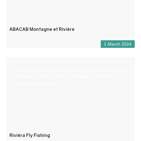
ABACAB Montagne et Rivière
1 March 2024
Scuola di natura: iniziazione, perfezionamento e scoperta
della pesca a mosca. Lettura dell’acqua, introduzione al
fiume e al suo ambiente.
Riviéra Fly Fishing