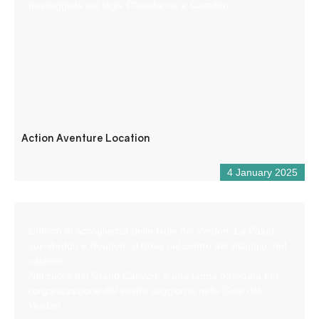
passeggiate sui laghi Chaudanne e Castillon.
Action Aventure Location
4 January 2025
L’ufficio di accoglienza delle Gole del Verdon, La Palud-
sur-Verdon e Rougon, si trova nel centro del villaggio, nel
castello.
Nel cuore del Grand Canyon, è una tappa obbligata per
l’organizzazione del vostro soggiorno nelle Gole del
Verdon.