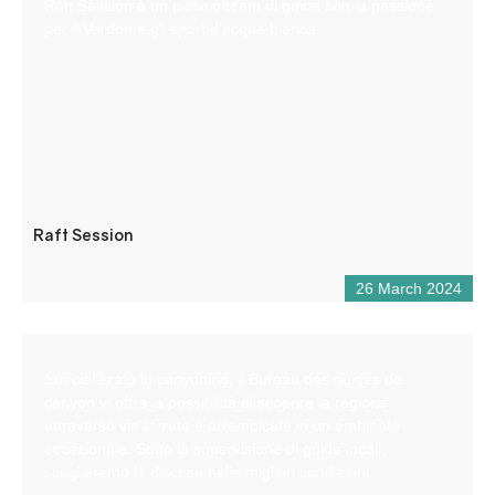
Raft Session è un piccolo team di guide con la passione
per il Verdon e gli sport d’acqua bianca.
Raft Session
26 March 2024
Specializzato in canyoning, il Bureau des guides de
canyon vi offre la possibilità di scoprire la regione
attraverso vie ferrate e arrampicate in un ambiente
eccezionale. Sotto la supervisione di guide locali,
sceglieremo le discese nelle migliori condizioni.