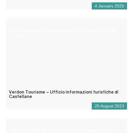
4 January 2025
Reception aperta tutto l’anno per informazioni turistiche
e/o locali.
Verdon Tourisme – Ufficio informazioni turistiche di
Castellane
25 August 2023
Aboard Rafting offre attività sportive in acque bianche