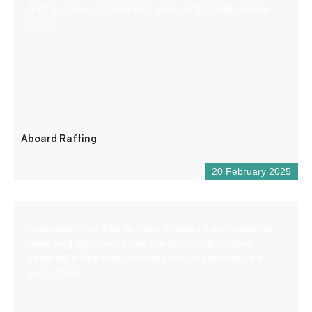
(rafting, canoa, hydrospeed, aqua rando) nelle gole del
Verdon.
Aboard Rafting
20 February 2025
Benvenuti a Les Ptits Bureaux, il nostro nuovo spazio di
coworking nel cuore di Saint-André-les-Alpes, dove
freelance e dipendenti possono riunirsi per lavorare e
socializzare.