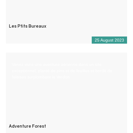
Les Ptits Bureaux
25 August 2023
Venez vivre une aventure aérienne dans un site
exceptionnel, planté de pins et de feuillus et bordé de
falaises surplombant le Verdon.
Adventure Forest