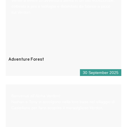
Venite a vivere un’avventura aerea in un sito eccezionale,
coltivato a pini e latifoglie e delimitato da falesie a picco
sul Verdon.
Adventure Forest
30 September 2025
Benvenuti all’Aloha Verdon!
Nathan e Tony vi accolgono nella loro base nel villaggio di
Castellane per farvi scoprire il meraviglioso Verdon.