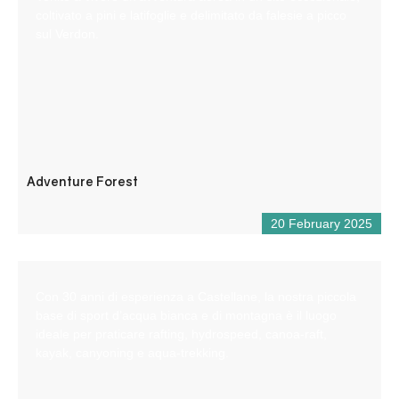
coltivato a pini e latifoglie e delimitato da falesie a picco
sul Verdon.
Adventure Forest
20 February 2025
Con 30 anni di esperienza a Castellane, la nostra piccola
base di sport d’acqua bianca e di montagna è il luogo
ideale per praticare rafting, hydrospeed, canoa-raft,
kayak, canyoning e aqua-trekking.