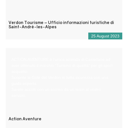
Verdon Tourisme – Ufficio informazioni turistiche di
Saint-André-les-Alpes
25 August 2023
ACTION AVENTURE è l’unica azienda di Castellane ad
aver ottenuto il marchio “Turismo di qualità” per gli sport
acquatici.
Scoprite le Gole del Verdon in tutta sicurezza con una
guida esperta.
Sarete accolti con un sorriso da un team al vostro
servizio.
Action Aventure