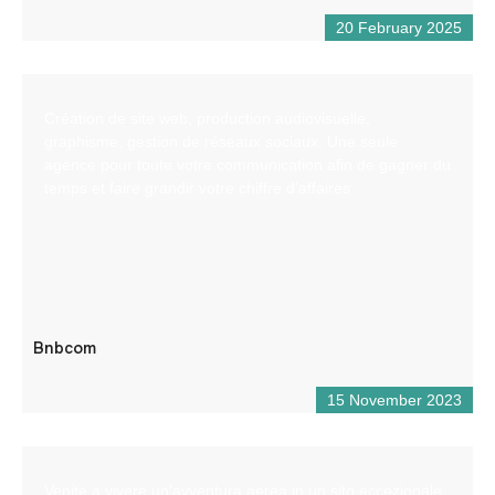
20 February 2025
Création de site web, production audiovisuelle,
graphisme, gestion de réseaux sociaux. Une seule
agence pour toute votre communication afin de gagner du
temps et faire grandir votre chiffre d’affaires
Bnbcom
15 November 2023
Venite a vivere un’avventura aerea in un sito eccezionale,