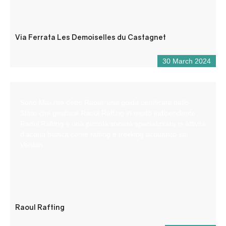
Via Ferrata Les Demoiselles du Castagnet
30 March 2024
Sono Maxime detto Raoul, una guida certificata dallo
Stato che gestisce Raoul Rafting in modo indipendente.
Raoul Rafting è una piccola società specializzata in attività
d’acqua bianca come rafting e trekking acquatico sul
Verdon.
Raoul Rafting