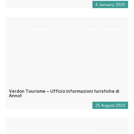
4 January 2025
L’Ufficio informazioni turistiche fornisce informazioni sulla
zona e consiglia come organizzare il soggiorno.
Verdon Tourisme – Ufficio informazioni turistiche di
Annot
25 August 2023
Noleggio di pagaie in piedi a Castellane. Per le