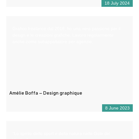
18 July 2024
Grafico freelance dal 2018, ho una vera passione per il
design e le creazioni grafiche. Lavoro regolarmente
anche come subappaltatore per agenzie.
Amélie Boffa – Design graphique
8 June 2023
“Lo spirito dello sport e della natura nelle Gole del