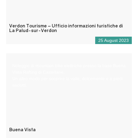
Verdon Tourisme – Ufficio informazioni turistiche di
La Palud-sur-Verdon
25 August 2023
Noleggio di mountain bike elettriche presso la base Buena
Vista Rafting di Castellane.
Un altro modo per scoprire la valle, dolcemente e a piedi
asciutti.
Buena Vista