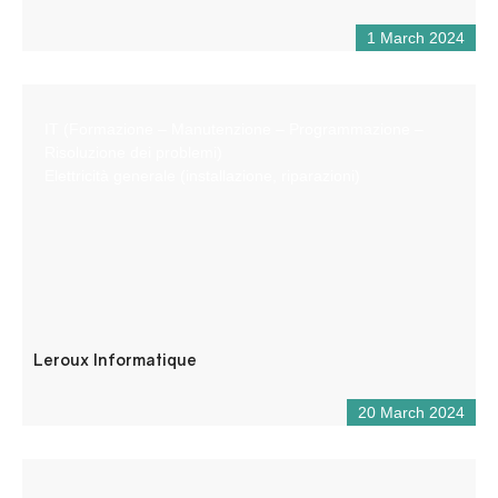
1 March 2024
IT (Formazione – Manutenzione – Programmazione –
Risoluzione dei problemi)
Elettricità generale (installazione, riparazioni)
Leroux Informatique
20 March 2024