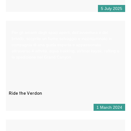
5 July 2025
Per gli amanti degli spazi aperti, dell’avventura e del
brivido, scoprite un fiume selvaggio e incontaminato in
compagnia di una guida esperta e appassionata
attraverso 4 attività: aqua trekking, airboat kayak, rafting e
la spedizione nel Grand Canyon.
Ride the Verdon
1 March 2024