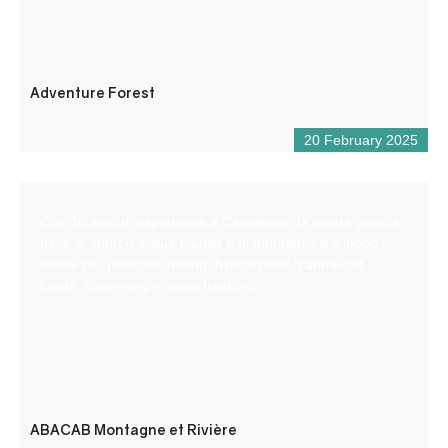
Adventure Forest
20 February 2025
Con 30 anni di esperienza a Castellane, la nostra piccola
base di sport d’acqua bianca e di montagna è il luogo
ideale per praticare rafting, hydrospeed, canoa-raft,
kayak, canyoning e aqua-trekking.
ABACAB Montagne et Rivière