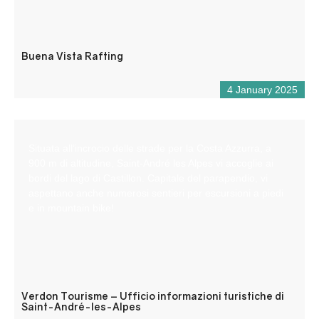
Buena Vista Rafting
4 January 2025
Situata all’incrocio delle strade per la Costa Azzurra, a
900 m di altitudine, Saint-André les Alpes vi accoglie ai
bordi del lago di Castillon. Capitale del parapendio, vi
aspettano anche numerosi sentieri per escursioni a piedi
e in mountain bike!
Verdon Tourisme – Ufficio informazioni turistiche di
Saint-André-les-Alpes