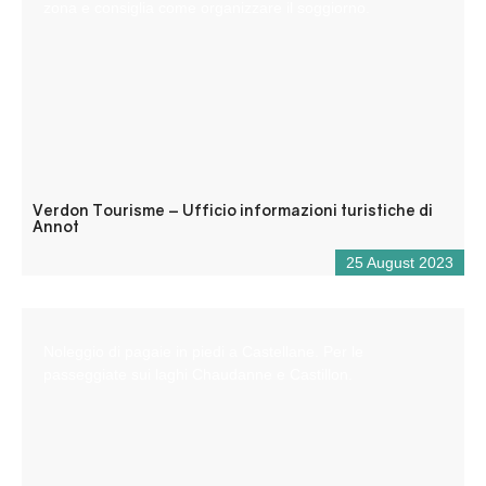
zona e consiglia come organizzare il soggiorno.
Verdon Tourisme – Ufficio informazioni turistiche di
Annot
25 August 2023
Noleggio di pagaie in piedi a Castellane. Per le
passeggiate sui laghi Chaudanne e Castillon.