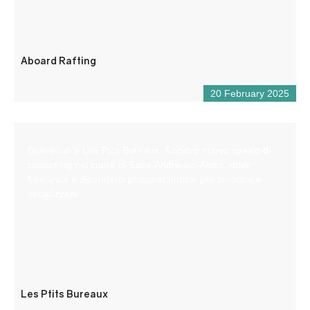
Aboard Rafting
20 February 2025
Benvenuti a Les Ptits Bureaux, il nostro nuovo spazio di
coworking nel cuore di Saint-André-les-Alpes, dove
freelance e dipendenti possono riunirsi per lavorare e
socializzare.
Les Ptits Bureaux