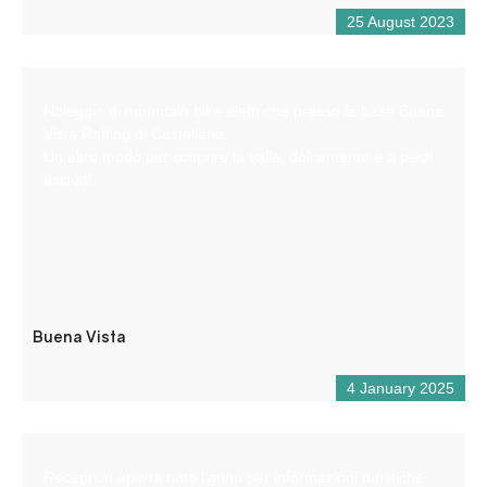
25 August 2023
Noleggio di mountain bike elettriche presso la base Buena
Vista Rafting di Castellane.
Un altro modo per scoprire la valle, dolcemente e a piedi
asciutti.
Buena Vista
4 January 2025
Reception aperta tutto l’anno per informazioni turistiche