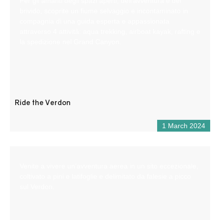
Per gli amanti degli spazi aperti, dell’avventura e del
brivido, scoprite un fiume selvaggio e incontaminato in
compagnia di una guida esperta e appassionata
attraverso 4 attività: aqua trekking, airboat kayak, rafting e
la spedizione nel Grand Canyon.
Ride the Verdon
1 March 2024
Venite a vivere un’avventura aerea in un sito eccezionale,
coltivato a pini e latifoglie e delimitato da falesie a picco
sul Verdon.