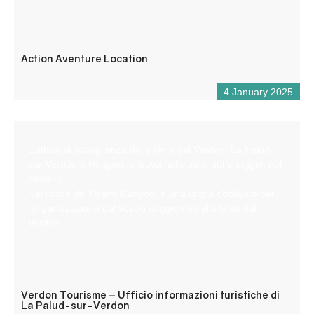
Action Aventure Location
4 January 2025
L’ufficio di accoglienza delle Gole del Verdon, La Palud-
sur-Verdon e Rougon, si trova nel centro del villaggio, nel
castello.
Nel cuore del Grand Canyon, è una tappa obbligata per
l’organizzazione del vostro soggiorno nelle Gole del
Verdon.
Verdon Tourisme – Ufficio informazioni turistiche di
La Palud-sur-Verdon