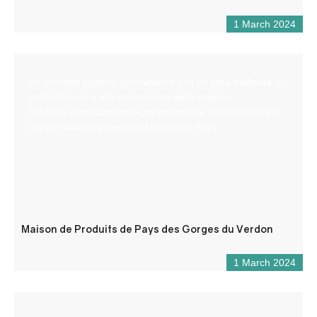
1 March 2024
Un mercato coperto permanente con un’area dedicata ai
prodotti locali e alla promozione della regione.
Più di 65 produttori locali provenienti da tutte le Gole del
Verdon sono presenti alla Maison de Pays.
Maison de Produits de Pays des Gorges du Verdon
1 March 2024