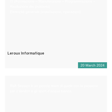
IT (Formazione – Manutenzione – Programmazione –
Risoluzione dei problemi)
Elettricità generale (installazione, riparazioni)
Leroux Informatique
20 March 2024
Raft Session è un piccolo team di guide con la passione
per il Verdon e gli sport d’acqua bianca.