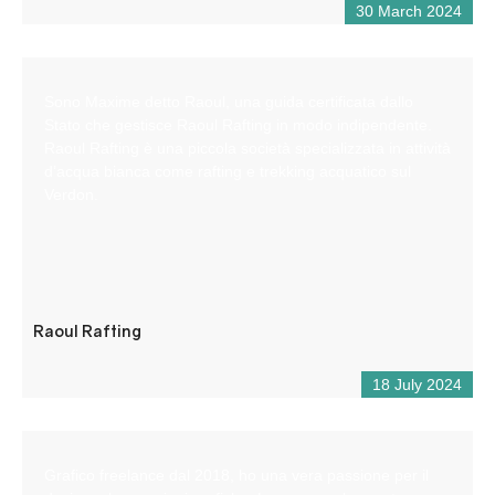
30 March 2024
Sono Maxime detto Raoul, una guida certificata dallo
Stato che gestisce Raoul Rafting in modo indipendente.
Raoul Rafting è una piccola società specializzata in attività
d’acqua bianca come rafting e trekking acquatico sul
Verdon.
Raoul Rafting
18 July 2024
Grafico freelance dal 2018, ho una vera passione per il