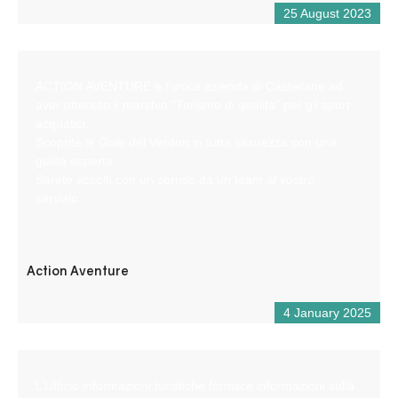
25 August 2023
ACTION AVENTURE è l’unica azienda di Castellane ad
aver ottenuto il marchio “Turismo di qualità” per gli sport
acquatici.
Scoprite le Gole del Verdon in tutta sicurezza con una
guida esperta.
Sarete accolti con un sorriso da un team al vostro
servizio.
Action Aventure
4 January 2025
L’Ufficio informazioni turistiche fornisce informazioni sulla