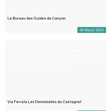
Le Bureau des Guides de Canyon
30 March 2024
La via-ferrata de Puget-Théniers, impressionnante est le
mot qui convient. C’est un parcours “à l’ancienne” : de la
verticalité, du gaz, un pont népalais, un pont de singe et
pour finir deux tyroliennes (90 et 470m).
Via Ferrata Les Demoiselles du Castagnet