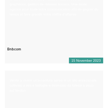
graphisme, gestion de réseaux sociaux. Une seule
agence pour toute votre communication afin de gagner du
temps et faire grandir votre chiffre d’affaires
Bnbcom
15 November 2023
Venite a vivere un’avventura aerea in un sito eccezionale,
coltivato a pini e latifoglie e delimitato da falesie a picco
sul Verdon.