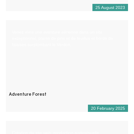
25 August 2023
Venez vivre une aventure aérienne dans un site
exceptionnel, planté de pins et de feuillus et bordé de
falaises surplombant le Verdon.
Adventure Forest
20 February 2025
Création de site web, production audiovisuelle,