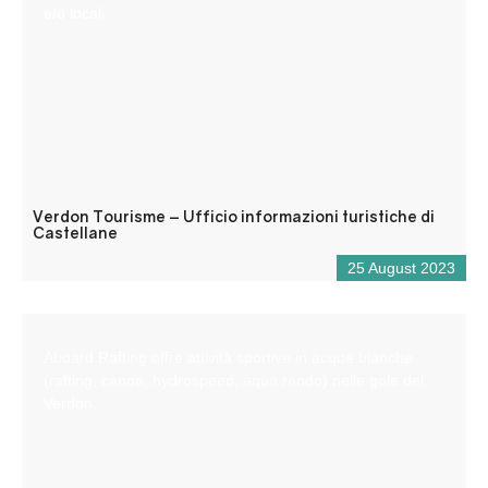
e/o locali.
Verdon Tourisme – Ufficio informazioni turistiche di
Castellane
25 August 2023
Aboard Rafting offre attività sportive in acque bianche
(rafting, canoa, hydrospeed, aqua rando) nelle gole del
Verdon.