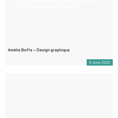
design e le creazioni grafiche. Lavoro regolarmente
anche come subappaltatore per agenzie.
Amélie Boffa – Design graphique
8 June 2023
“Lo spirito dello sport e della natura nelle Gole del
Verdon”.