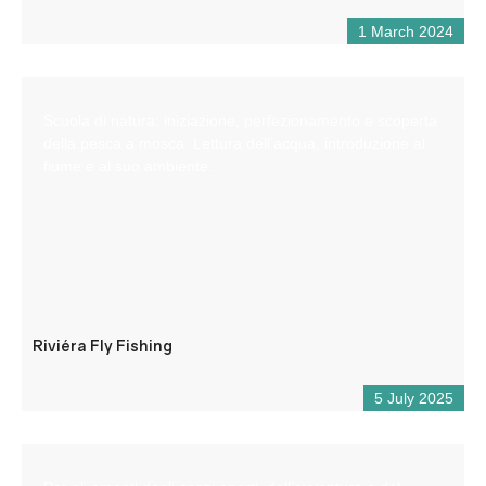
1 March 2024
Scuola di natura: iniziazione, perfezionamento e scoperta
della pesca a mosca. Lettura dell’acqua, introduzione al
fiume e al suo ambiente.
Riviéra Fly Fishing
5 July 2025