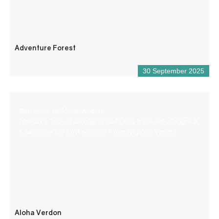
Adventure Forest
30 September 2025
Benvenuti all’Aloha Verdon!
Nathan e Tony vi accolgono nella loro base nel villaggio di
Castellane per farvi scoprire il meraviglioso Verdon.
Aloha Verdon