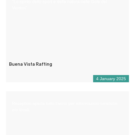
“Lo spirito dello sport e della natura nelle Gole del
Verdon”.
Buena Vista Rafting
4 January 2025
Reception aperta tutto l’anno per informazioni turistiche
e/o locali.