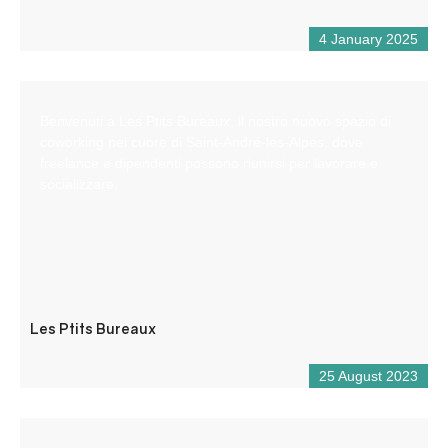
4 January 2025
Benvenuti a Les Ptits Bureaux, il nostro nuovo spazio di
coworking nel cuore di Saint-André-les-Alpes, dove
freelance e dipendenti possono riunirsi per lavorare e
socializzare.
Les Ptits Bureaux
25 August 2023