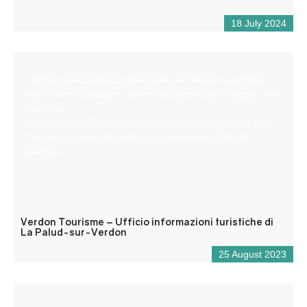
18 July 2024
L’ufficio di accoglienza delle Gole del Verdon, La Palud-
sur-Verdon e Rougon, si trova nel centro del villaggio, nel
castello.
Nel cuore del Grand Canyon, è una tappa obbligata per
l’organizzazione del vostro soggiorno nelle Gole del
Verdon.
Verdon Tourisme – Ufficio informazioni turistiche di
La Palud-sur-Verdon
25 August 2023