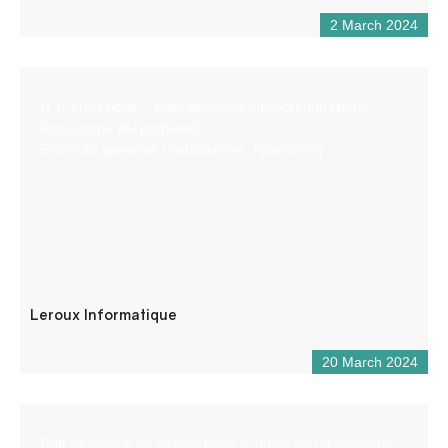
2 March 2024
IT (Formazione – Manutenzione – Programmazione –
Risoluzione dei problemi)
Elettricità generale (installazione, riparazioni)
Leroux Informatique
20 March 2024
Raft Session è un piccolo team di guide con la passione