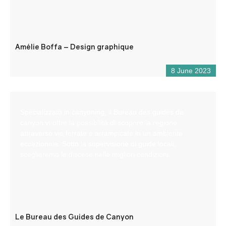
Amélie Boffa – Design graphique
8 June 2023
Specializzato in canyoning, il Bureau des guides de
canyon vi offre la possibilità di scoprire la regione
attraverso vie ferrate e arrampicate in un ambiente
eccezionale. Sotto la supervisione di guide locali,
sceglieremo le discese nelle migliori condizioni.
Le Bureau des Guides de Canyon