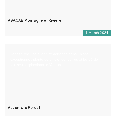
ABACAB Montagne et Rivière
1 March 2024
Venez vivre une aventure aérienne dans un site
exceptionnel, planté de pins et de feuillus et bordé de
falaises surplombant le Verdon.
Adventure Forest