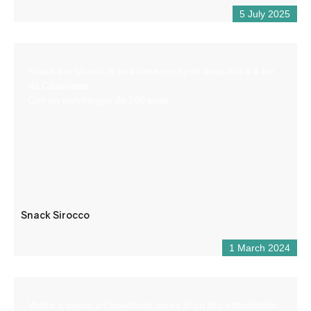
5 July 2025
Snack bar situato in una base per sport acquatici a 4 km
da Castellane.
Con un parcheggio da 200 posti.
Snack Sirocco
1 March 2024
Venite a vivere un’avventura aerea in un sito eccezionale,