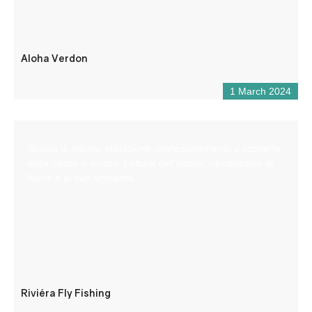
Aloha Verdon
1 March 2024
Scuola di natura: iniziazione, perfezionamento e scoperta
della pesca a mosca. Lettura dell’acqua, introduzione al
fiume e al suo ambiente.
Riviéra Fly Fishing