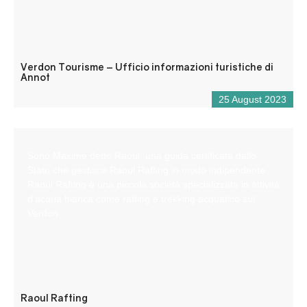
Verdon Tourisme – Ufficio informazioni turistiche di
Annot
25 August 2023
Sono Maxime detto Raoul, una guida certificata dallo
Stato che gestisce Raoul Rafting in modo indipendente.
Raoul Rafting è una piccola società specializzata in attività
d’acqua bianca come rafting e trekking acquatico sul
Verdon.
Raoul Rafting