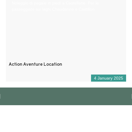
Noleggio di pagaie in piedi a Castellane. Per le
passeggiate sui laghi Chaudanne e Castillon.
Action Aventure Location
4 January 2025