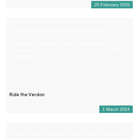
20 February 2025
Per gli amanti degli spazi aperti, dell’avventura e del
brivido, scoprite un fiume selvaggio e incontaminato in
compagnia di una guida esperta e appassionata
attraverso 4 attività: aqua trekking, airboat kayak, rafting e
la spedizione nel Grand Canyon.
Ride the Verdon
1 March 2024
Venite a vivere un’avventura aerea in un sito eccezionale,