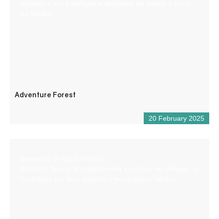
coltivato a pini e latifoglie e delimitato da falesie a picco
sul Verdon.
Adventure Forest
20 February 2025
Benvenuti all’Aloha Verdon!
Nathan e Tony vi accolgono nella loro base nel villaggio di
Castellane per farvi scoprire il meraviglioso Verdon.