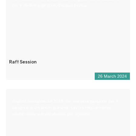
per il Verdon e gli sport d’acqua bianca.
Raft Session
26 March 2024
Grafico freelance dal 2018, ho una vera passione per il
design e le creazioni grafiche. Lavoro regolarmente
anche come subappaltatore per agenzie.