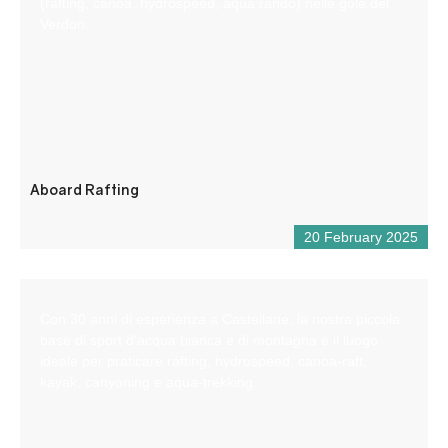
(rafting, canoa, hydrospeed, aqua rando) nelle gole del
Verdon.
Aboard Rafting
20 February 2025
Con 30 anni di esperienza a Castellane, la nostra piccola
base di sport d’acqua bianca e di montagna è il luogo
ideale per praticare rafting, hydrospeed, canoa-raft,
kayak, canyoning e aqua-trekking.