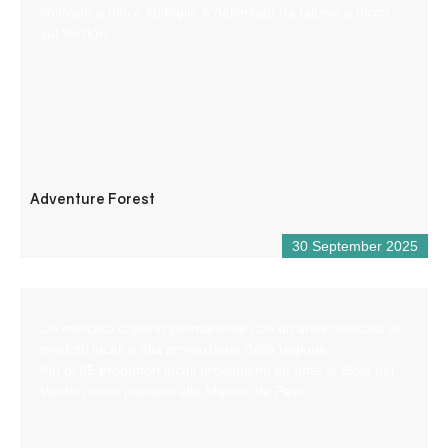
coltivato a pini e latifoglie e delimitato da falesie a picco
sul Verdon.
Adventure Forest
30 September 2025
Un mercato coperto permanente con un’area dedicata ai
prodotti locali e alla promozione della regione.
Più di 65 produttori locali provenienti da tutte le Gole del
Verdon sono presenti alla Maison de Pays.