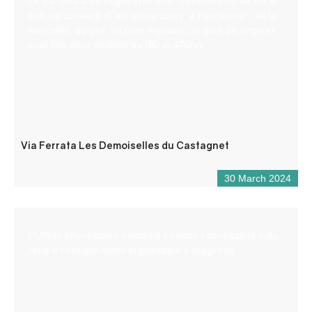
La via-ferrata de Puget-Théniers, impressionnante est le
mot qui convient. C’est un parcours “à l’ancienne” : de la
verticalité, du gaz, un pont népalais, un pont de singe et
pour finir deux tyroliennes (90 et 470m).
Via Ferrata Les Demoiselles du Castagnet
30 March 2024
L’Ufficio informazioni turistiche fornisce informazioni sulla
zona e consiglia come organizzare il soggiorno.