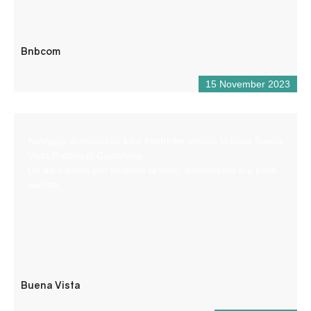
Bnbcom
15 November 2023
Noleggio di mountain bike elettriche presso la base Buena
Vista Rafting di Castellane.
Un altro modo per scoprire la valle, dolcemente e a piedi
asciutti.
Buena Vista