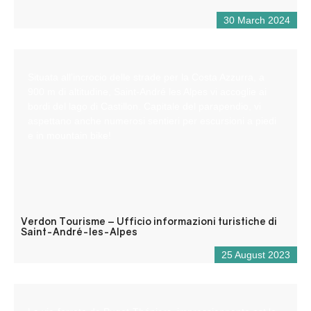
30 March 2024
Situata all’incrocio delle strade per la Costa Azzurra, a
900 m di altitudine, Saint-André les Alpes vi accoglie ai
bordi del lago di Castillon. Capitale del parapendio, vi
aspettano anche numerosi sentieri per escursioni a piedi
e in mountain bike!
Verdon Tourisme – Ufficio informazioni turistiche di
Saint-André-les-Alpes
25 August 2023