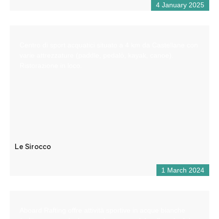
4 January 2025
Centro di sport acquatici situato a 4 km da Castellane con
varie attrezzature (paddle, pedalò, kayak, canoe).
Ristorazione in loco.
Le Sirocco
1 March 2024
Aboard Rafting offre attività sportive in acque bianche