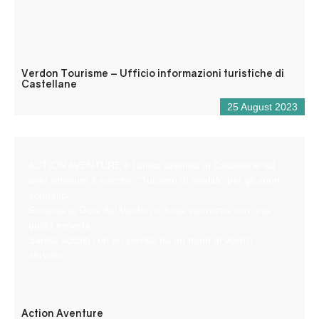
Verdon Tourisme – Ufficio informazioni turistiche di
Castellane
25 August 2023
ACTION AVENTURE è l’unica azienda di Castellane ad
aver ottenuto il marchio “Turismo di qualità” per gli sport
acquatici.
Scoprite le Gole del Verdon in tutta sicurezza con una
guida esperta.
Sarete accolti con un sorriso da un team al vostro
servizio.
Action Aventure