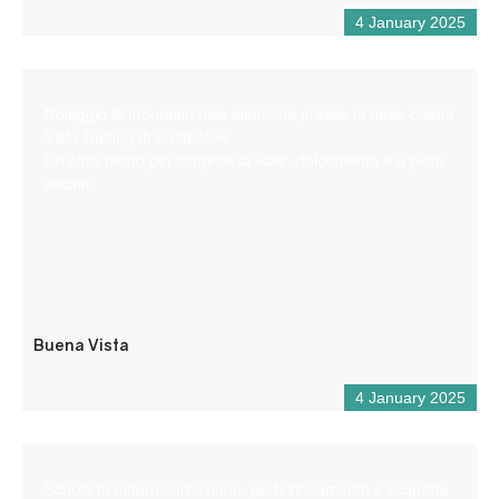
4 January 2025
Noleggio di mountain bike elettriche presso la base Buena
Vista Rafting di Castellane.
Un altro modo per scoprire la valle, dolcemente e a piedi
asciutti.
Buena Vista
4 January 2025
Scuola di natura: iniziazione, perfezionamento e scoperta