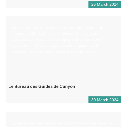
26 March 2024
Specializzato in canyoning, il Bureau des guides de
canyon vi offre la possibilità di scoprire la regione
attraverso vie ferrate e arrampicate in un ambiente
eccezionale. Sotto la supervisione di guide locali,
sceglieremo le discese nelle migliori condizioni.
Le Bureau des Guides de Canyon
30 March 2024
La via-ferrata de Puget-Théniers, impressionnante est le