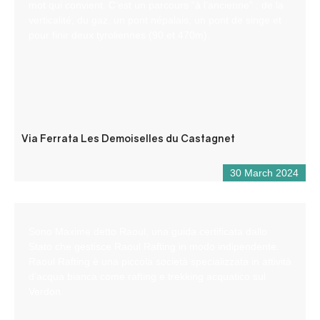
mot qui convient. C’est un parcours “à l’ancienne” : de la
verticalité, du gaz, un pont népalais, un pont de singe et
pour finir deux tyroliennes (90 et 470m).
Via Ferrata Les Demoiselles du Castagnet
30 March 2024
Sono Maxime detto Raoul, una guida certificata dallo
Stato che gestisce Raoul Rafting in modo indipendente.
Raoul Rafting è una piccola società specializzata in attività
d’acqua bianca come rafting e trekking acquatico sul
Verdon.