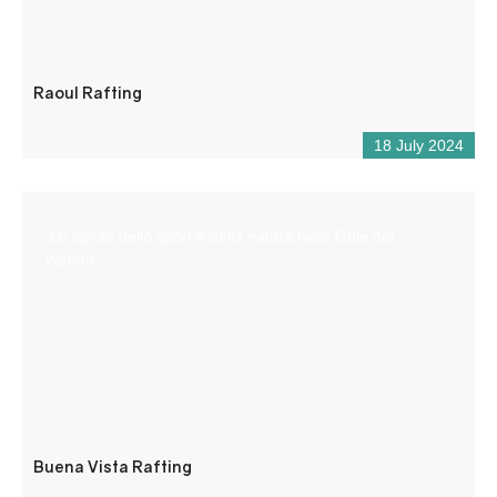
Raoul Rafting
18 July 2024
“Lo spirito dello sport e della natura nelle Gole del
Verdon”.
Buena Vista Rafting