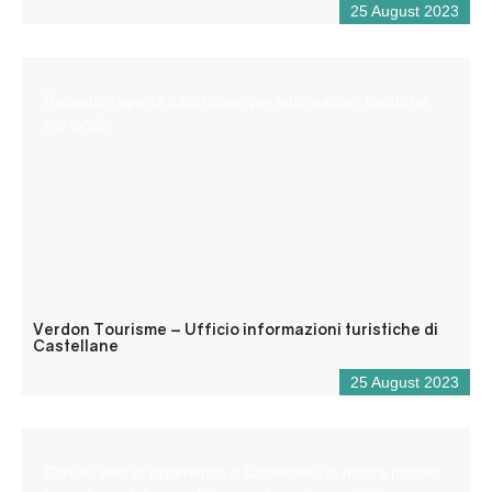
25 August 2023
Reception aperta tutto l’anno per informazioni turistiche
e/o locali.
Verdon Tourisme – Ufficio informazioni turistiche di
Castellane
25 August 2023
Con 30 anni di esperienza a Castellane, la nostra piccola