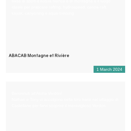
base di sport d’acqua bianca e di montagna è il luogo
ideale per praticare rafting, hydrospeed, canoa-raft,
kayak, canyoning e aqua-trekking.
ABACAB Montagne et Rivière
1 March 2024
Benvenuti all’Aloha Verdon!
Nathan e Tony vi accolgono nella loro base nel villaggio di
Castellane per farvi scoprire il meraviglioso Verdon.