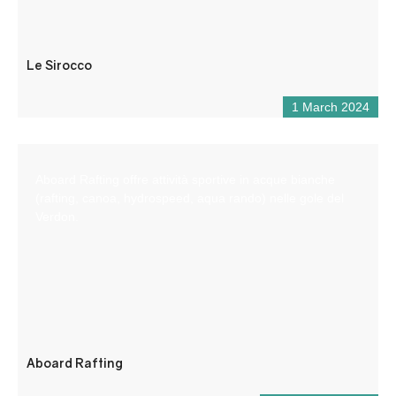
Le Sirocco
1 March 2024
Aboard Rafting offre attività sportive in acque bianche
(rafting, canoa, hydrospeed, aqua rando) nelle gole del
Verdon.
Aboard Rafting