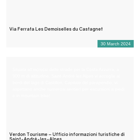
Via Ferrata Les Demoiselles du Castagnet
30 March 2024
Situata all’incrocio delle strade per la Costa Azzurra, a
900 m di altitudine, Saint-André les Alpes vi accoglie ai
bordi del lago di Castillon. Capitale del parapendio, vi
aspettano anche numerosi sentieri per escursioni a piedi
e in mountain bike!
Verdon Tourisme – Ufficio informazioni turistiche di
Saint-André-les-Alpes