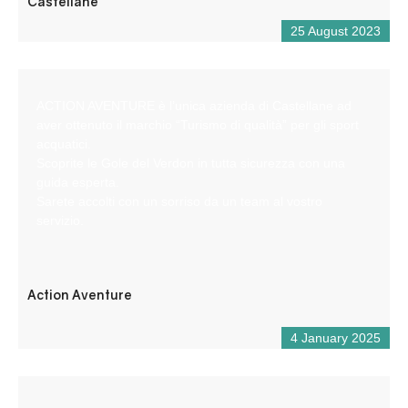
Castellane
25 August 2023
ACTION AVENTURE è l’unica azienda di Castellane ad
aver ottenuto il marchio “Turismo di qualità” per gli sport
acquatici.
Scoprite le Gole del Verdon in tutta sicurezza con una
guida esperta.
Sarete accolti con un sorriso da un team al vostro
servizio.
Action Aventure
4 January 2025