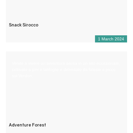
Snack Sirocco
1 March 2024
Venite a vivere un’avventura aerea in un sito eccezionale,
coltivato a pini e latifoglie e delimitato da falesie a picco
sul Verdon.
Adventure Forest