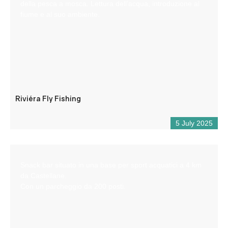
della pesca a mosca. Lettura dell’acqua, introduzione al
fiume e al suo ambiente.
Riviéra Fly Fishing
5 July 2025
Snack bar situato in una base per sport acquatici a 4 km
da Castellane.
Con un parcheggio da 200 posti.