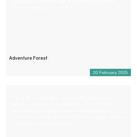
exceptionnel, planté de pins et de feuillus et bordé de
falaises surplombant le Verdon.
Adventure Forest
20 February 2025
Per gli amanti degli spazi aperti, dell’avventura e del
brivido, scoprite un fiume selvaggio e incontaminato in
compagnia di una guida esperta e appassionata
attraverso 4 attività: aqua trekking, airboat kayak, rafting e
la spedizione nel Grand Canyon.