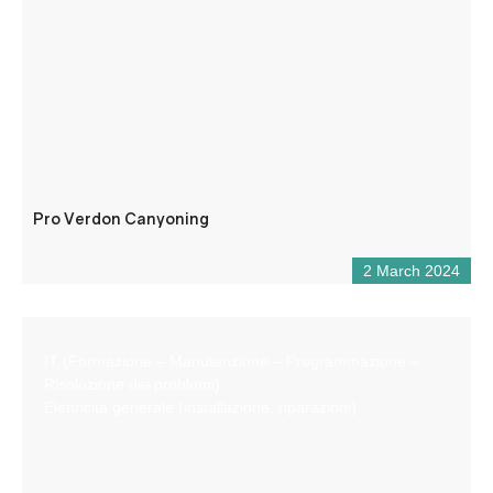
Pro Verdon Canyoning
2 March 2024
IT (Formazione – Manutenzione – Programmazione –
Risoluzione dei problemi)
Elettricità generale (installazione, riparazioni)