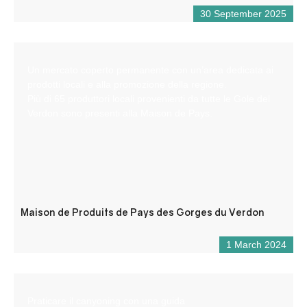
30 September 2025
Un mercato coperto permanente con un’area dedicata ai
prodotti locali e alla promozione della regione.
Più di 65 produttori locali provenienti da tutte le Gole del
Verdon sono presenti alla Maison de Pays.
Maison de Produits de Pays des Gorges du Verdon
1 March 2024
Praticare il canyoning con una guida