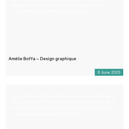
design e le creazioni grafiche. Lavoro regolarmente
anche come subappaltatore per agenzie.
Amélie Boffa – Design graphique
8 June 2023
La via-ferrata de Puget-Théniers, impressionnante est le
mot qui convient. C’est un parcours “à l’ancienne” : de la
verticalité, du gaz, un pont népalais, un pont de singe et
pour finir deux tyroliennes (90 et 470m).