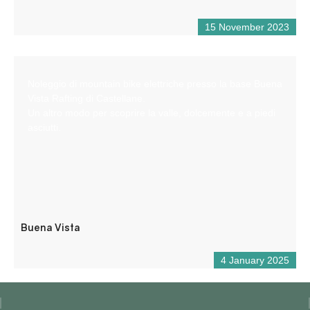
15 November 2023
Noleggio di mountain bike elettriche presso la base Buena
Vista Rafting di Castellane.
Un altro modo per scoprire la valle, dolcemente e a piedi
asciutti.
Buena Vista
4 January 2025