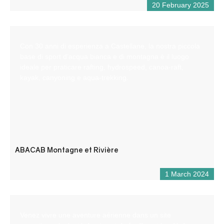
20 February 2025
Con 30 anni di esperienza a Castellane, la nostra piccola
base di sport d’acqua bianca e di montagna è il luogo
ideale per praticare rafting, hydrospeed, canoa-raft,
kayak, canyoning e aqua-trekking.
ABACAB Montagne et Rivière
1 March 2024
Venez vivre une aventure aérienne dans un site