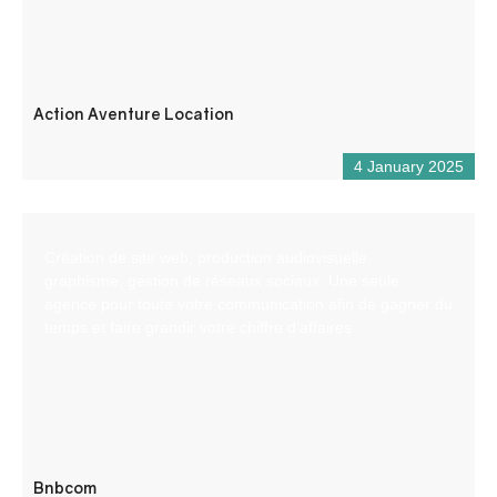
Action Aventure Location
4 January 2025
Création de site web, production audiovisuelle,
graphisme, gestion de réseaux sociaux. Une seule
agence pour toute votre communication afin de gagner du
temps et faire grandir votre chiffre d’affaires
Bnbcom