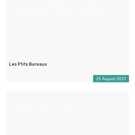
Benvenuti a Les Ptits Bureaux, il nostro nuovo spazio di
coworking nel cuore di Saint-André-les-Alpes, dove
freelance e dipendenti possono riunirsi per lavorare e
socializzare.
Les Ptits Bureaux
25 August 2023
Noleggio di pagaie in piedi a Castellane. Per le
passeggiate sui laghi Chaudanne e Castillon.