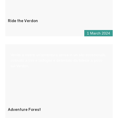
Ride the Verdon
1 March 2024
Venite a vivere un’avventura aerea in un sito eccezionale,
coltivato a pini e latifoglie e delimitato da falesie a picco
sul Verdon.
Adventure Forest