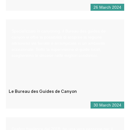
26 March 2024
Specializzato in canyoning, il Bureau des guides de
canyon vi offre la possibilità di scoprire la regione
attraverso vie ferrate e arrampicate in un ambiente
eccezionale. Sotto la supervisione di guide locali,
sceglieremo le discese nelle migliori condizioni.
Le Bureau des Guides de Canyon
30 March 2024
Grafico freelance dal 2018, ho una vera passione per il