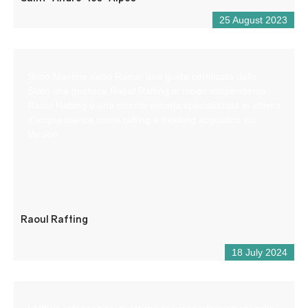
25 August 2023
Sono Maxime detto Raoul, una guida certificata dallo
Stato che gestisce Raoul Rafting in modo indipendente.
Raoul Rafting è una piccola società specializzata in attività
d’acqua bianca come rafting e trekking acquatico sul
Verdon.
Raoul Rafting
18 July 2024