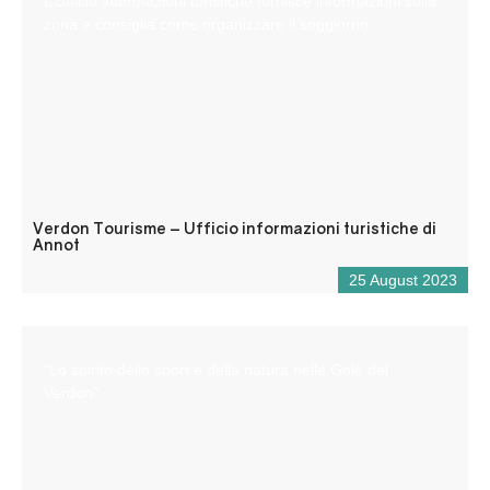
L’Ufficio informazioni turistiche fornisce informazioni sulla
zona e consiglia come organizzare il soggiorno.
Verdon Tourisme – Ufficio informazioni turistiche di
Annot
25 August 2023
“Lo spirito dello sport e della natura nelle Gole del
Verdon”.