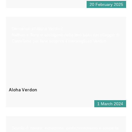
20 February 2025
Benvenuti all’Aloha Verdon!
Nathan e Tony vi accolgono nella loro base nel villaggio di
Castellane per farvi scoprire il meraviglioso Verdon.
Aloha Verdon
1 March 2024
Scuola di natura: iniziazione, perfezionamento e scoperta