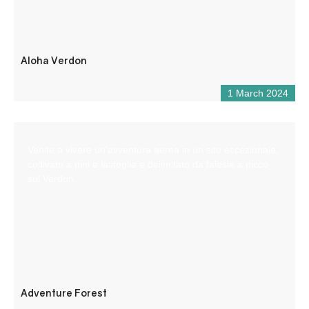
Aloha Verdon
1 March 2024
Venite a vivere un’avventura aerea in un sito eccezionale,
coltivato a pini e latifoglie e delimitato da falesie a picco
sul Verdon.
Adventure Forest