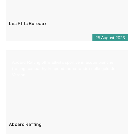
Les Ptits Bureaux
25 August 2023
Aboard Rafting offre attività sportive in acque bianche
(rafting, canoa, hydrospeed, aqua rando) nelle gole del
Verdon.
Aboard Rafting