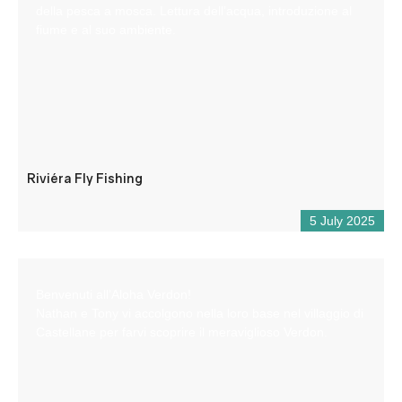
della pesca a mosca. Lettura dell’acqua, introduzione al
fiume e al suo ambiente.
Riviéra Fly Fishing
5 July 2025
Benvenuti all’Aloha Verdon!
Nathan e Tony vi accolgono nella loro base nel villaggio di
Castellane per farvi scoprire il meraviglioso Verdon.