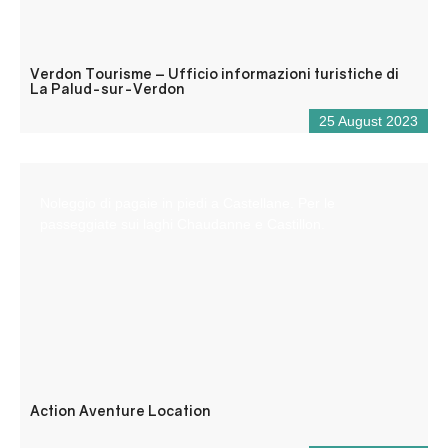
Verdon Tourisme – Ufficio informazioni turistiche di
La Palud-sur-Verdon
25 August 2023
Noleggio di pagaie in piedi a Castellane. Per le
passeggiate sui laghi Chaudanne e Castillon.
Action Aventure Location