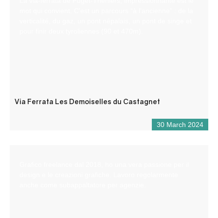
La via-ferrata de Puget-Théniers, impressionnante est le
mot qui convient. C’est un parcours “à l’ancienne” : de la
verticalité, du gaz, un pont népalais, un pont de singe et
pour finir deux tyroliennes (90 et 470m).
Via Ferrata Les Demoiselles du Castagnet
30 March 2024
Grafico freelance dal 2018, ho una vera passione per il
design e le creazioni grafiche. Lavoro regolarmente
anche come subappaltatore per agenzie.