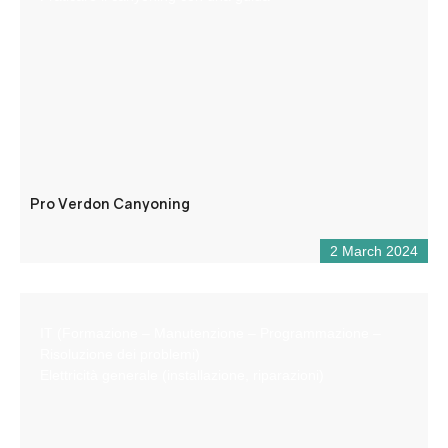
Pro Verdon Canyoning
2 March 2024
IT (Formazione – Manutenzione – Programmazione –
Risoluzione dei problemi)
Elettricità generale (installazione, riparazioni)