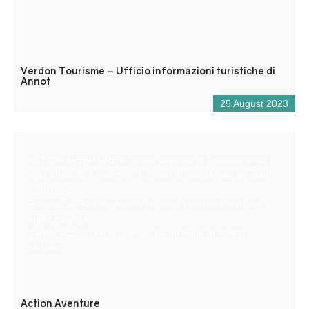
Verdon Tourisme – Ufficio informazioni turistiche di
Annot
25 August 2023
ACTION AVENTURE è l’unica azienda di Castellane ad
aver ottenuto il marchio “Turismo di qualità” per gli sport
acquatici.
Scoprite le Gole del Verdon in tutta sicurezza con una
guida esperta.
Sarete accolti con un sorriso da un team al vostro
servizio.
Action Aventure