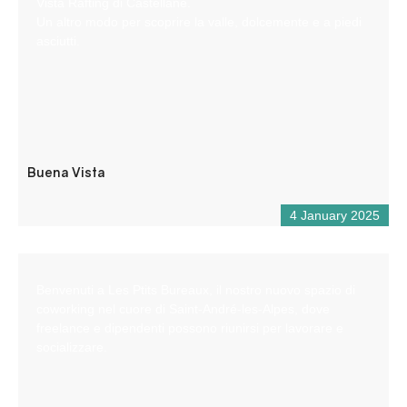
Vista Rafting di Castellane.
Un altro modo per scoprire la valle, dolcemente e a piedi
asciutti.
Buena Vista
4 January 2025
Benvenuti a Les Ptits Bureaux, il nostro nuovo spazio di
coworking nel cuore di Saint-André-les-Alpes, dove
freelance e dipendenti possono riunirsi per lavorare e
socializzare.