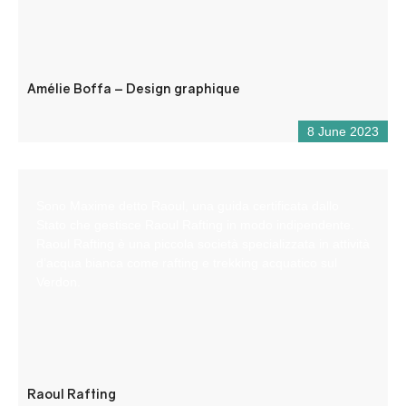
Amélie Boffa – Design graphique
8 June 2023
Sono Maxime detto Raoul, una guida certificata dallo
Stato che gestisce Raoul Rafting in modo indipendente.
Raoul Rafting è una piccola società specializzata in attività
d’acqua bianca come rafting e trekking acquatico sul
Verdon.
Raoul Rafting