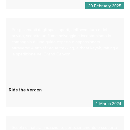
20 February 2025
Per gli amanti degli spazi aperti, dell’avventura e del
brivido, scoprite un fiume selvaggio e incontaminato in
compagnia di una guida esperta e appassionata
attraverso 4 attività: aqua trekking, airboat kayak, rafting e
la spedizione nel Grand Canyon.
Ride the Verdon
1 March 2024
Scuola di natura: iniziazione, perfezionamento e scoperta