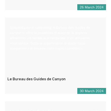
26 March 2024
Specializzato in canyoning, il Bureau des guides de
canyon vi offre la possibilità di scoprire la regione
attraverso vie ferrate e arrampicate in un ambiente
eccezionale. Sotto la supervisione di guide locali,
sceglieremo le discese nelle migliori condizioni.
Le Bureau des Guides de Canyon
30 March 2024