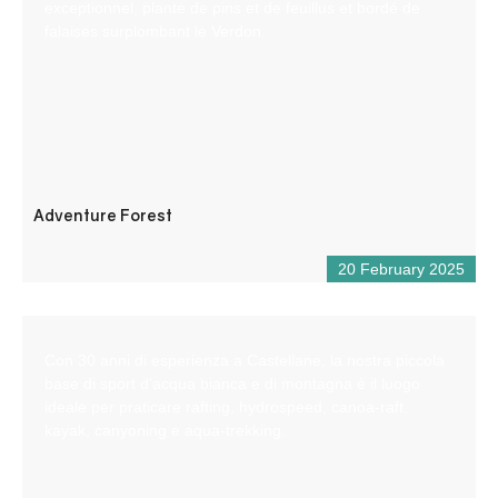
exceptionnel, planté de pins et de feuillus et bordé de
falaises surplombant le Verdon.
Adventure Forest
20 February 2025
Con 30 anni di esperienza a Castellane, la nostra piccola
base di sport d’acqua bianca e di montagna è il luogo
ideale per praticare rafting, hydrospeed, canoa-raft,
kayak, canyoning e aqua-trekking.