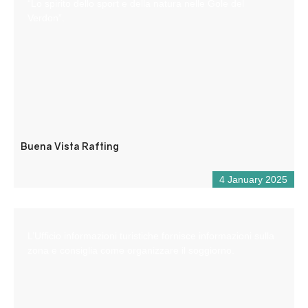
“Lo spirito dello sport e della natura nelle Gole del
Verdon”.
Buena Vista Rafting
4 January 2025
L’Ufficio informazioni turistiche fornisce informazioni sulla
zona e consiglia come organizzare il soggiorno.