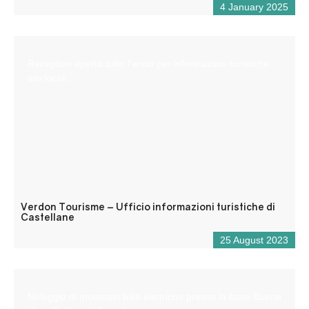
4 January 2025
Reception aperta tutto l’anno per informazioni turistiche
e/o locali.
Verdon Tourisme – Ufficio informazioni turistiche di
Castellane
25 August 2023
Noleggio di mountain bike elettriche presso la base Buena