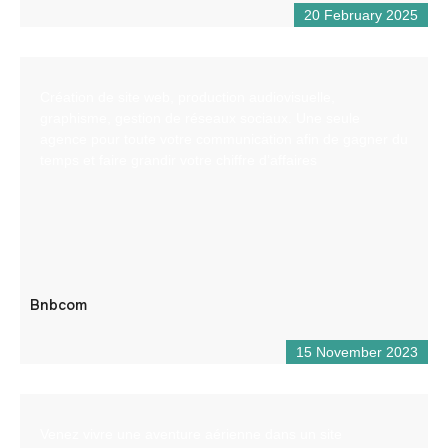
20 February 2025
Création de site web, production audiovisuelle,
graphisme, gestion de réseaux sociaux. Une seule
agence pour toute votre communication afin de gagner du
temps et faire grandir votre chiffre d’affaires
Bnbcom
15 November 2023
Venez vivre une aventure aérienne dans un site