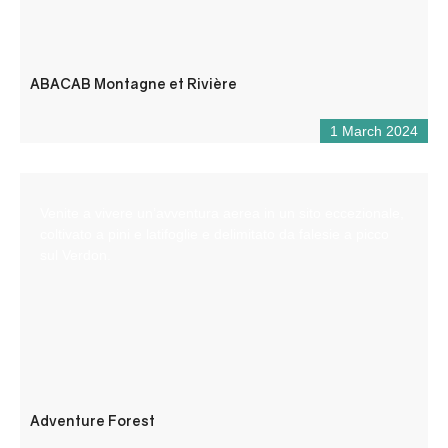
ABACAB Montagne et Rivière
1 March 2024
Venite a vivere un’avventura aerea in un sito eccezionale,
coltivato a pini e latifoglie e delimitato da falesie a picco
sul Verdon.
Adventure Forest