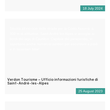
18 July 2024
Situata all’incrocio delle strade per la Costa Azzurra, a
900 m di altitudine, Saint-André les Alpes vi accoglie ai
bordi del lago di Castillon. Capitale del parapendio, vi
aspettano anche numerosi sentieri per escursioni a piedi
e in mountain bike!
Verdon Tourisme – Ufficio informazioni turistiche di
Saint-André-les-Alpes
25 August 2023