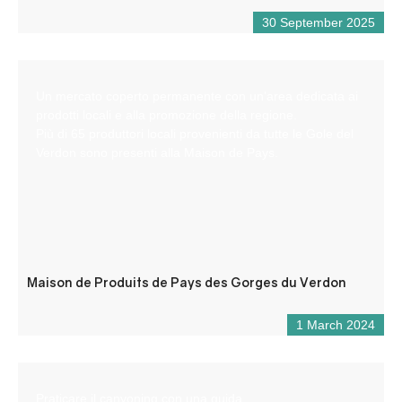
30 September 2025
Un mercato coperto permanente con un’area dedicata ai
prodotti locali e alla promozione della regione.
Più di 65 produttori locali provenienti da tutte le Gole del
Verdon sono presenti alla Maison de Pays.
Maison de Produits de Pays des Gorges du Verdon
1 March 2024
Praticare il canyoning con una guida