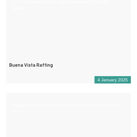
“Lo spirito dello sport e della natura nelle Gole del
Verdon”.
Buena Vista Rafting
4 January 2025
Reception aperta tutto l’anno per informazioni turistiche
e/o locali.