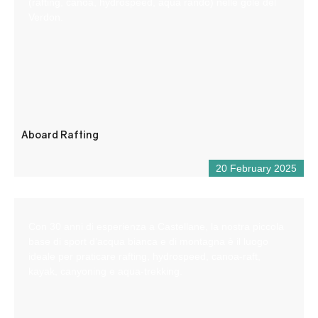
(rafting, canoa, hydrospeed, aqua rando) nelle gole del
Verdon.
Aboard Rafting
20 February 2025
Con 30 anni di esperienza a Castellane, la nostra piccola
base di sport d’acqua bianca e di montagna è il luogo
ideale per praticare rafting, hydrospeed, canoa-raft,
kayak, canyoning e aqua-trekking.