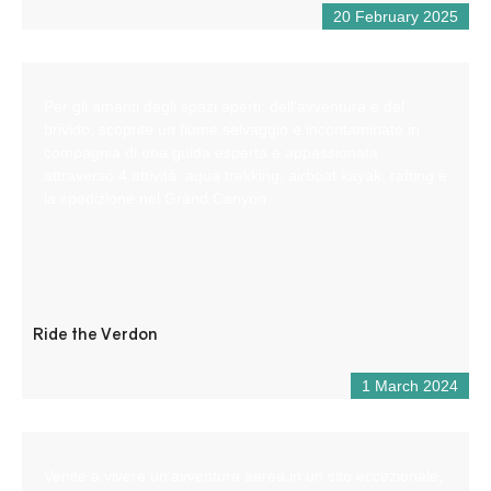
20 February 2025
Per gli amanti degli spazi aperti, dell’avventura e del
brivido, scoprite un fiume selvaggio e incontaminato in
compagnia di una guida esperta e appassionata
attraverso 4 attività: aqua trekking, airboat kayak, rafting e
la spedizione nel Grand Canyon.
Ride the Verdon
1 March 2024
Venite a vivere un’avventura aerea in un sito eccezionale,