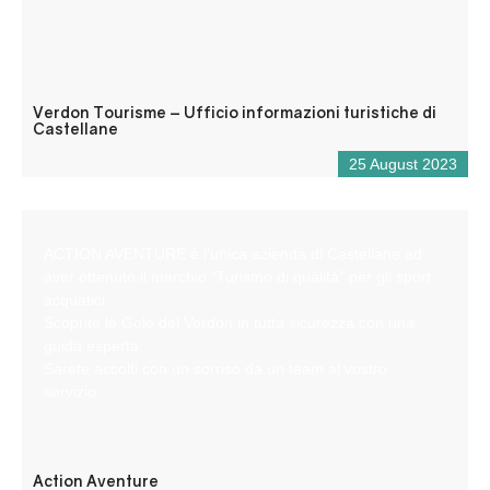
Verdon Tourisme – Ufficio informazioni turistiche di
Castellane
25 August 2023
ACTION AVENTURE è l’unica azienda di Castellane ad
aver ottenuto il marchio “Turismo di qualità” per gli sport
acquatici.
Scoprite le Gole del Verdon in tutta sicurezza con una
guida esperta.
Sarete accolti con un sorriso da un team al vostro
servizio.
Action Aventure