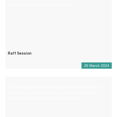
per il Verdon e gli sport d’acqua bianca.
Raft Session
26 March 2024
Grafico freelance dal 2018, ho una vera passione per il
design e le creazioni grafiche. Lavoro regolarmente
anche come subappaltatore per agenzie.