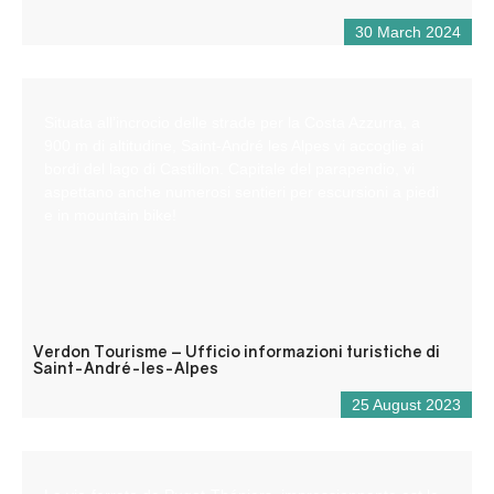
30 March 2024
Situata all’incrocio delle strade per la Costa Azzurra, a
900 m di altitudine, Saint-André les Alpes vi accoglie ai
bordi del lago di Castillon. Capitale del parapendio, vi
aspettano anche numerosi sentieri per escursioni a piedi
e in mountain bike!
Verdon Tourisme – Ufficio informazioni turistiche di
Saint-André-les-Alpes
25 August 2023