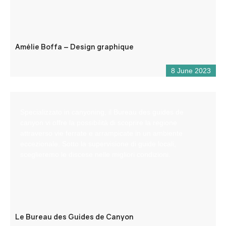
Amélie Boffa – Design graphique
8 June 2023
Specializzato in canyoning, il Bureau des guides de
canyon vi offre la possibilità di scoprire la regione
attraverso vie ferrate e arrampicate in un ambiente
eccezionale. Sotto la supervisione di guide locali,
sceglieremo le discese nelle migliori condizioni.
Le Bureau des Guides de Canyon