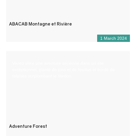
ABACAB Montagne et Rivière
1 March 2024
Venez vivre une aventure aérienne dans un site
exceptionnel, planté de pins et de feuillus et bordé de
falaises surplombant le Verdon.
Adventure Forest