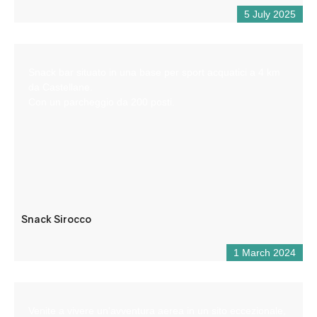
5 July 2025
Snack bar situato in una base per sport acquatici a 4 km
da Castellane.
Con un parcheggio da 200 posti.
Snack Sirocco
1 March 2024
Venite a vivere un’avventura aerea in un sito eccezionale,