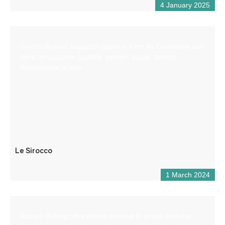
4 January 2025
Centro di sport acquatici situato a 4 km da Castellane con
varie attrezzature (paddle, pedalò, kayak, canoe).
Ristorazione in loco.
Le Sirocco
1 March 2024
Aboard Rafting offre attività sportive in acque bianche