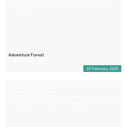
coltivato a pini e latifoglie e delimitato da falesie a picco
sul Verdon.
Adventure Forest
20 February 2025
Benvenuti all’Aloha Verdon!
Nathan e Tony vi accolgono nella loro base nel villaggio di
Castellane per farvi scoprire il meraviglioso Verdon.