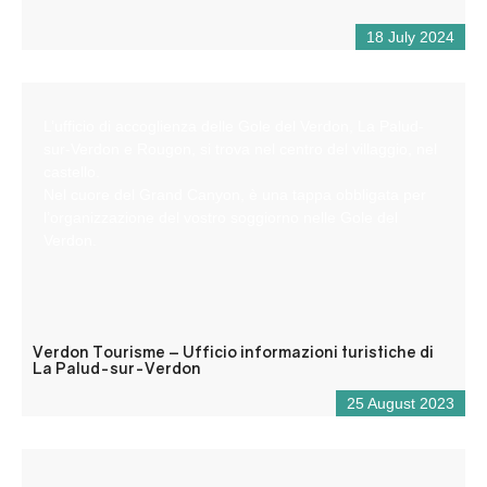
18 July 2024
L’ufficio di accoglienza delle Gole del Verdon, La Palud-
sur-Verdon e Rougon, si trova nel centro del villaggio, nel
castello.
Nel cuore del Grand Canyon, è una tappa obbligata per
l’organizzazione del vostro soggiorno nelle Gole del
Verdon.
Verdon Tourisme – Ufficio informazioni turistiche di
La Palud-sur-Verdon
25 August 2023