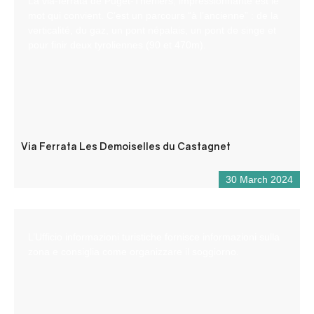
La via-ferrata de Puget-Théniers, impressionnante est le
mot qui convient. C’est un parcours “à l’ancienne” : de la
verticalité, du gaz, un pont népalais, un pont de singe et
pour finir deux tyroliennes (90 et 470m).
Via Ferrata Les Demoiselles du Castagnet
30 March 2024
L’Ufficio informazioni turistiche fornisce informazioni sulla
zona e consiglia come organizzare il soggiorno.