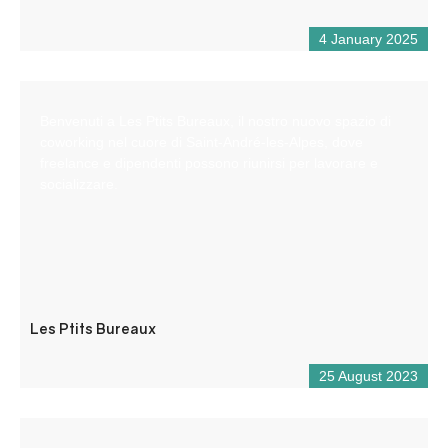
4 January 2025
Benvenuti a Les Ptits Bureaux, il nostro nuovo spazio di
coworking nel cuore di Saint-André-les-Alpes, dove
freelance e dipendenti possono riunirsi per lavorare e
socializzare.
Les Ptits Bureaux
25 August 2023