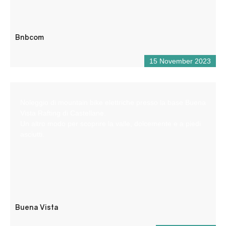
Bnbcom
15 November 2023
Noleggio di mountain bike elettriche presso la base Buena
Vista Rafting di Castellane.
Un altro modo per scoprire la valle, dolcemente e a piedi
asciutti.
Buena Vista