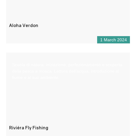
Aloha Verdon
1 March 2024
Scuola di natura: iniziazione, perfezionamento e scoperta
della pesca a mosca. Lettura dell’acqua, introduzione al
fiume e al suo ambiente.
Riviéra Fly Fishing