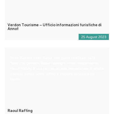
Verdon Tourisme – Ufficio informazioni turistiche di
Annot
25 August 2023
Sono Maxime detto Raoul, una guida certificata dallo
Stato che gestisce Raoul Rafting in modo indipendente.
Raoul Rafting è una piccola società specializzata in attività
d’acqua bianca come rafting e trekking acquatico sul
Verdon.
Raoul Rafting