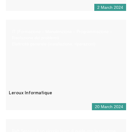
2 March 2024
IT (Formazione – Manutenzione – Programmazione –
Risoluzione dei problemi)
Elettricità generale (installazione, riparazioni)
Leroux Informatique
20 March 2024
Raft Session è un piccolo team di guide con la passione