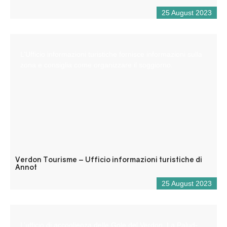
25 August 2023
L’Ufficio informazioni turistiche fornisce informazioni sulla
zona e consiglia come organizzare il soggiorno.
Verdon Tourisme – Ufficio informazioni turistiche di
Annot
25 August 2023
L’ufficio di accoglienza delle Gole del Verdon, La Palud-