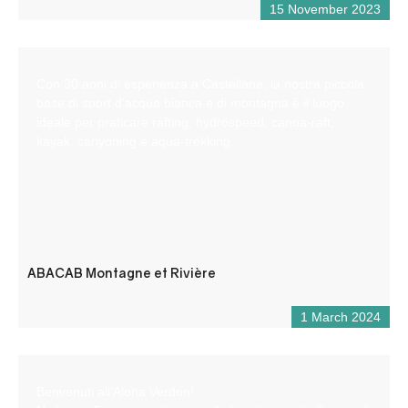
15 November 2023
Con 30 anni di esperienza a Castellane, la nostra piccola
base di sport d’acqua bianca e di montagna è il luogo
ideale per praticare rafting, hydrospeed, canoa-raft,
kayak, canyoning e aqua-trekking.
ABACAB Montagne et Rivière
1 March 2024
Benvenuti all’Aloha Verdon!