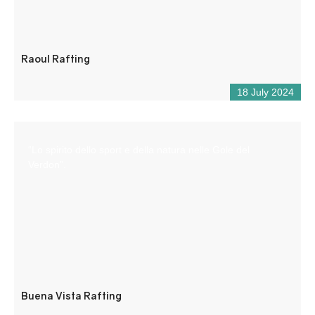
Raoul Rafting
18 July 2024
“Lo spirito dello sport e della natura nelle Gole del
Verdon”.
Buena Vista Rafting