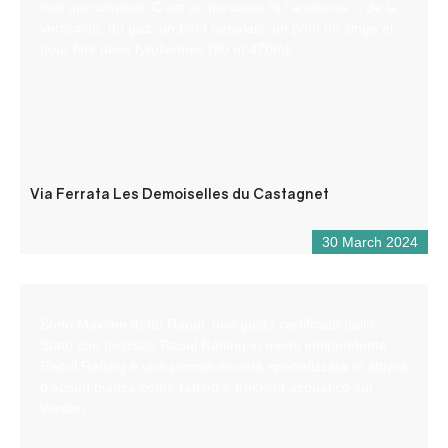
mot qui convient. C’est un parcours “à l’ancienne” : de la
verticalité, du gaz, un pont népalais, un pont de singe et
pour finir deux tyroliennes (90 et 470m).
Via Ferrata Les Demoiselles du Castagnet
30 March 2024
Sono Maxime detto Raoul, una guida certificata dallo
Stato che gestisce Raoul Rafting in modo indipendente.
Raoul Rafting è una piccola società specializzata in attività
d’acqua bianca come rafting e trekking acquatico sul
Verdon.