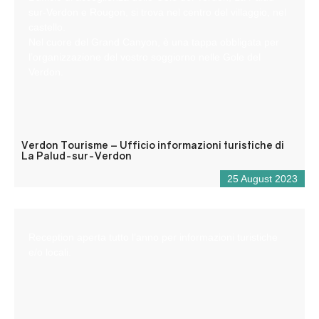
sur-Verdon e Rougon, si trova nel centro del villaggio, nel
castello.
Nel cuore del Grand Canyon, è una tappa obbligata per
l’organizzazione del vostro soggiorno nelle Gole del
Verdon.
Verdon Tourisme – Ufficio informazioni turistiche di
La Palud-sur-Verdon
25 August 2023
Reception aperta tutto l’anno per informazioni turistiche
e/o locali.