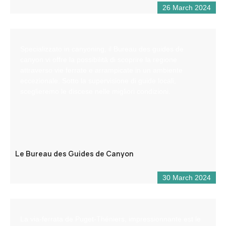
26 March 2024
Specializzato in canyoning, il Bureau des guides de
canyon vi offre la possibilità di scoprire la regione
attraverso vie ferrate e arrampicate in un ambiente
eccezionale. Sotto la supervisione di guide locali,
sceglieremo le discese nelle migliori condizioni.
Le Bureau des Guides de Canyon
30 March 2024
La via-ferrata de Puget-Théniers, impressionnante est le