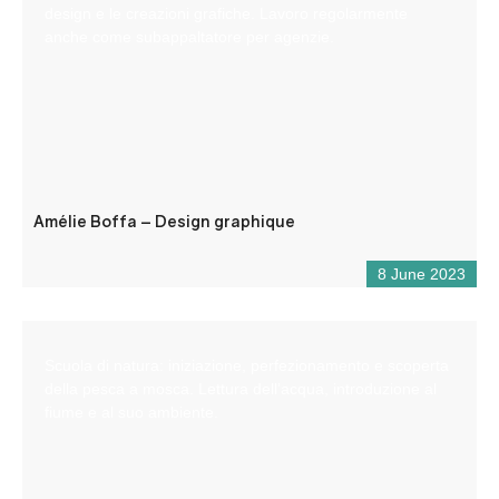
design e le creazioni grafiche. Lavoro regolarmente
anche come subappaltatore per agenzie.
Amélie Boffa – Design graphique
8 June 2023
Scuola di natura: iniziazione, perfezionamento e scoperta
della pesca a mosca. Lettura dell’acqua, introduzione al
fiume e al suo ambiente.