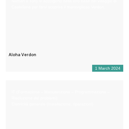
Nathan e Tony vi accolgono nella loro base nel villaggio di
Castellane per farvi scoprire il meraviglioso Verdon.
Aloha Verdon
1 March 2024
IT (Formazione – Manutenzione – Programmazione –
Risoluzione dei problemi)
Elettricità generale (installazione, riparazioni)