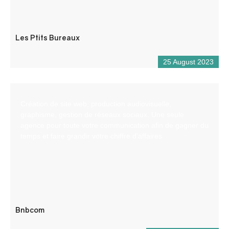
Les Ptits Bureaux
25 August 2023
Création de site web, production audiovisuelle,
graphisme, gestion de réseaux sociaux. Une seule
agence pour toute votre communication afin de gagner du
temps et faire grandir votre chiffre d’affaires
Bnbcom