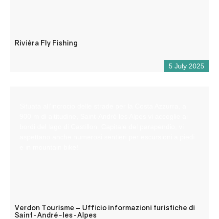
Riviéra Fly Fishing
5 July 2025
Situata all’incrocio delle strade per la Costa Azzurra, a
900 m di altitudine, Saint-André les Alpes vi accoglie ai
bordi del lago di Castillon. Capitale del parapendio, vi
aspettano anche numerosi sentieri per escursioni a piedi
e in mountain bike!
Verdon Tourisme – Ufficio informazioni turistiche di
Saint-André-les-Alpes