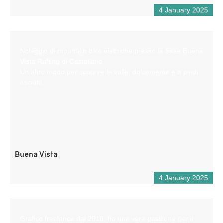
4 January 2025
Noleggio di mountain bike elettriche presso la base Buena
Vista Rafting di Castellane.
Un altro modo per scoprire la valle, dolcemente e a piedi
asciutti.
Buena Vista
4 January 2025
Grafico freelance dal 2018, ho una vera passione per il