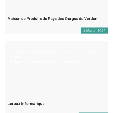
Maison de Produits de Pays des Gorges du Verdon
1 March 2024
IT (Formazione – Manutenzione – Programmazione –
Risoluzione dei problemi)
Elettricità generale (installazione, riparazioni)
Leroux Informatique