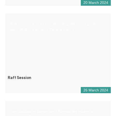
20 March 2024
Raft Session è un piccolo team di guide con la passione
per il Verdon e gli sport d’acqua bianca.
Raft Session
26 March 2024
Specializzato in canyoning, il Bureau des guides de