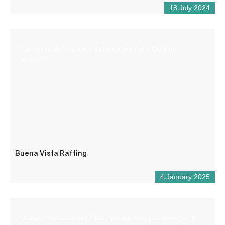
18 July 2024
“Lo spirito dello sport e della natura nelle Gole del
Verdon”.
Buena Vista Rafting
4 January 2025
Grafico freelance dal 2018, ho una vera passione per il