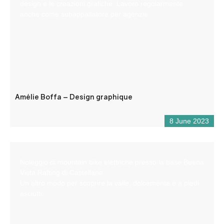
design e le creazioni grafiche. Lavoro regolarmente
anche come subappaltatore per agenzie.
Amélie Boffa – Design graphique
8 June 2023
Noleggio di mountain bike elettriche presso la base Buena
Vista Rafting di Castellane.
Un altro modo per scoprire la valle, dolcemente e a piedi
asciutti.