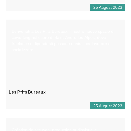
25 August 2023
Benvenuti a Les Ptits Bureaux, il nostro nuovo spazio di
coworking nel cuore di Saint-André-les-Alpes, dove
freelance e dipendenti possono riunirsi per lavorare e
socializzare.
Les Ptits Bureaux
25 August 2023
Création de site web, production audiovisuelle,