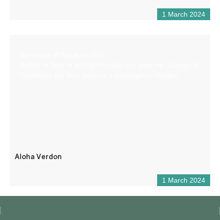
1 March 2024
Benvenuti all’Aloha Verdon!
Nathan e Tony vi accolgono nella loro base nel villaggio di
Castellane per farvi scoprire il meraviglioso Verdon.
Aloha Verdon
1 March 2024