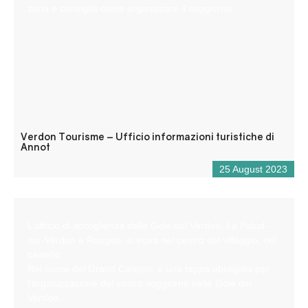
zona e consiglia come organizzare il soggiorno.
Verdon Tourisme – Ufficio informazioni turistiche di
Annot
25 August 2023
L’ufficio di accoglienza delle Gole del Verdon, La Palud-
sur-Verdon e Rougon, si trova nel centro del villaggio, nel
castello.
Nel cuore del Grand Canyon, è una tappa obbligata per
l’organizzazione del vostro soggiorno nelle Gole del
Verdon.