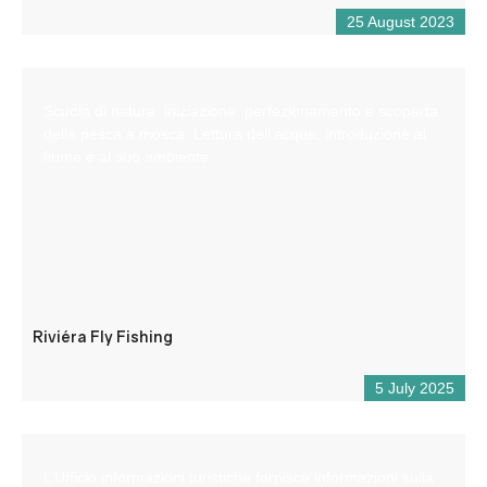
25 August 2023
Scuola di natura: iniziazione, perfezionamento e scoperta
della pesca a mosca. Lettura dell’acqua, introduzione al
fiume e al suo ambiente.
Riviéra Fly Fishing
5 July 2025
L’Ufficio informazioni turistiche fornisce informazioni sulla