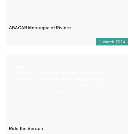
ABACAB Montagne et Rivière
1 March 2024
Per gli amanti degli spazi aperti, dell’avventura e del
brivido, scoprite un fiume selvaggio e incontaminato in
compagnia di una guida esperta e appassionata
attraverso 4 attività: aqua trekking, airboat kayak, rafting e
la spedizione nel Grand Canyon.
Ride the Verdon