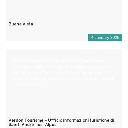
Buena Vista
4 January 2025
Situata all’incrocio delle strade per la Costa Azzurra, a
900 m di altitudine, Saint-André les Alpes vi accoglie ai
bordi del lago di Castillon. Capitale del parapendio, vi
aspettano anche numerosi sentieri per escursioni a piedi
e in mountain bike!
Verdon Tourisme – Ufficio informazioni turistiche di
Saint-André-les-Alpes