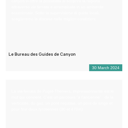
canyon vi offre la possibilità di scoprire la regione
attraverso vie ferrate e arrampicate in un ambiente
eccezionale. Sotto la supervisione di guide locali,
sceglieremo le discese nelle migliori condizioni.
Le Bureau des Guides de Canyon
30 March 2024
La via-ferrata de Puget-Théniers, impressionnante est le
mot qui convient. C’est un parcours “à l’ancienne” : de la
verticalité, du gaz, un pont népalais, un pont de singe et
pour finir deux tyroliennes (90 et 470m).