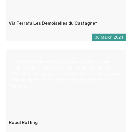
Via Ferrata Les Demoiselles du Castagnet
30 March 2024
Sono Maxime detto Raoul, una guida certificata dallo
Stato che gestisce Raoul Rafting in modo indipendente.
Raoul Rafting è una piccola società specializzata in attività
d’acqua bianca come rafting e trekking acquatico sul
Verdon.
Raoul Rafting