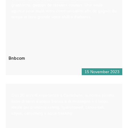
graphisme, gestion de réseaux sociaux. Une seule
agence pour toute votre communication afin de gagner du
temps et faire grandir votre chiffre d’affaires
Bnbcom
15 November 2023
Con 30 anni di esperienza a Castellane, la nostra piccola
base di sport d’acqua bianca e di montagna è il luogo
ideale per praticare rafting, hydrospeed, canoa-raft,
kayak, canyoning e aqua-trekking.