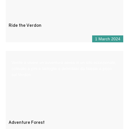
Ride the Verdon
1 March 2024
Venite a vivere un’avventura aerea in un sito eccezionale,
coltivato a pini e latifoglie e delimitato da falesie a picco
sul Verdon.
Adventure Forest