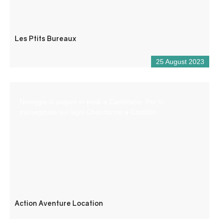
Les Ptits Bureaux
25 August 2023
Noleggio di pagaie in piedi a Castellane. Per le
passeggiate sui laghi Chaudanne e Castillon.
Action Aventure Location