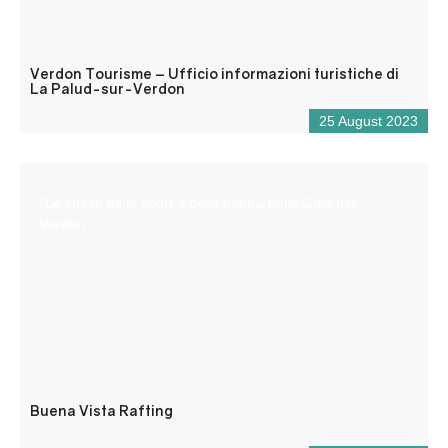
Verdon Tourisme – Ufficio informazioni turistiche di
La Palud-sur-Verdon
25 August 2023
“Lo spirito dello sport e della natura nelle Gole del
Verdon”.
Buena Vista Rafting