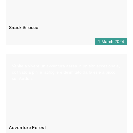
Snack Sirocco
1 March 2024
Venite a vivere un’avventura aerea in un sito eccezionale,
coltivato a pini e latifoglie e delimitato da falesie a picco
sul Verdon.
Adventure Forest