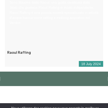
Sono Maxime detto Raoul, una guida certificata dallo
Stato che gestisce Raoul Rafting in modo indipendente.
Raoul Rafting è una piccola società specializzata in attività
d’acqua bianca come rafting e trekking acquatico sul
Verdon.
Raoul Rafting
18 July 2024