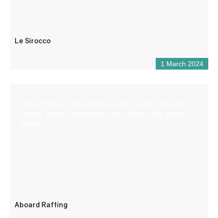
Le Sirocco
1 March 2024
Aboard Rafting offre attività sportive in acque bianche
(rafting, canoa, hydrospeed, aqua rando) nelle gole del
Verdon.
Aboard Rafting