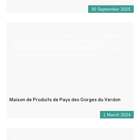
30 September 2025
Un mercato coperto permanente con un’area dedicata ai
prodotti locali e alla promozione della regione.
Più di 65 produttori locali provenienti da tutte le Gole del
Verdon sono presenti alla Maison de Pays.
Maison de Produits de Pays des Gorges du Verdon
1 March 2024