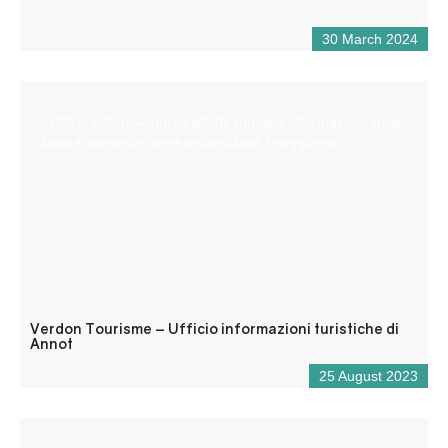
30 March 2024
L’Ufficio informazioni turistiche fornisce informazioni sulla
zona e consiglia come organizzare il soggiorno.
Verdon Tourisme – Ufficio informazioni turistiche di
Annot
25 August 2023