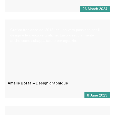
26 March 2024
Grafico freelance dal 2018, ho una vera passione per il
design e le creazioni grafiche. Lavoro regolarmente
anche come subappaltatore per agenzie.
Amélie Boffa – Design graphique
8 June 2023