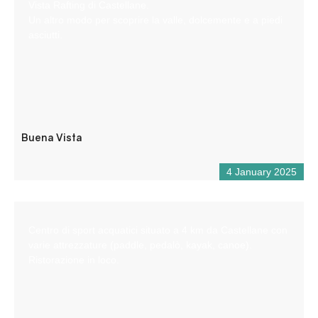
Vista Rafting di Castellane.
Un altro modo per scoprire la valle, dolcemente e a piedi
asciutti.
Buena Vista
4 January 2025
Centro di sport acquatici situato a 4 km da Castellane con
varie attrezzature (paddle, pedalò, kayak, canoe).
Ristorazione in loco.