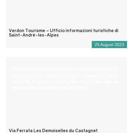
Verdon Tourisme – Ufficio informazioni turistiche di
Saint-André-les-Alpes
25 August 2023
La via-ferrata de Puget-Théniers, impressionnante est le
mot qui convient. C’est un parcours “à l’ancienne” : de la
verticalité, du gaz, un pont népalais, un pont de singe et
pour finir deux tyroliennes (90 et 470m).
Via Ferrata Les Demoiselles du Castagnet