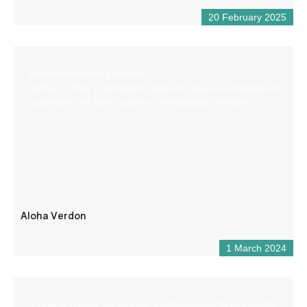
20 February 2025
Benvenuti all’Aloha Verdon!
Nathan e Tony vi accolgono nella loro base nel villaggio di
Castellane per farvi scoprire il meraviglioso Verdon.
Aloha Verdon
1 March 2024
Scuola di natura: iniziazione, perfezionamento e scoperta