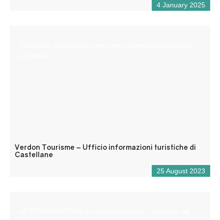
4 January 2025
Reception aperta tutto l’anno per informazioni turistiche
e/o locali.
Verdon Tourisme – Ufficio informazioni turistiche di
Castellane
25 August 2023
ACTION AVENTURE è l’unica azienda di Castellane ad