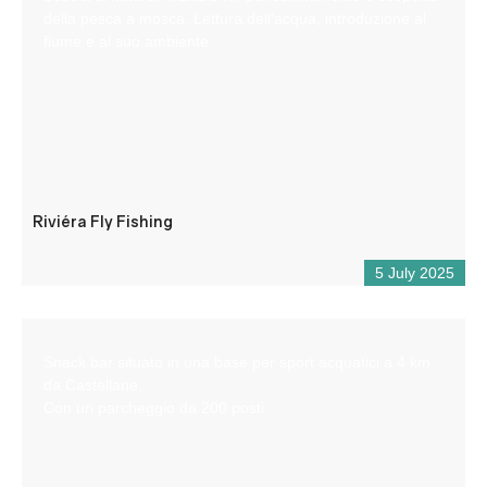
della pesca a mosca. Lettura dell’acqua, introduzione al
fiume e al suo ambiente.
Riviéra Fly Fishing
5 July 2025
Snack bar situato in una base per sport acquatici a 4 km
da Castellane.
Con un parcheggio da 200 posti.