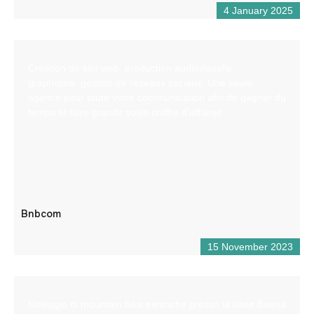
4 January 2025
Création de site web, production audiovisuelle,
graphisme, gestion de réseaux sociaux. Une seule
agence pour toute votre communication afin de gagner du
temps et faire grandir votre chiffre d’affaires
Bnbcom
15 November 2023
Noleggio di mountain bike elettriche presso la base Buena