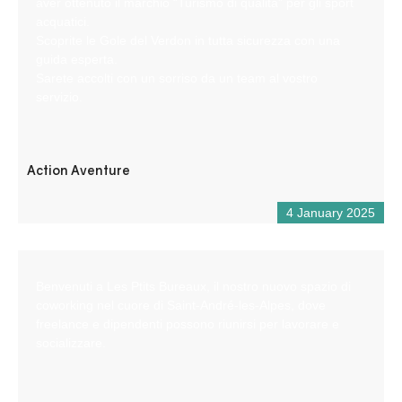
aver ottenuto il marchio “Turismo di qualità” per gli sport
acquatici.
Scoprite le Gole del Verdon in tutta sicurezza con una
guida esperta.
Sarete accolti con un sorriso da un team al vostro
servizio.
Action Aventure
4 January 2025
Benvenuti a Les Ptits Bureaux, il nostro nuovo spazio di
coworking nel cuore di Saint-André-les-Alpes, dove
freelance e dipendenti possono riunirsi per lavorare e
socializzare.