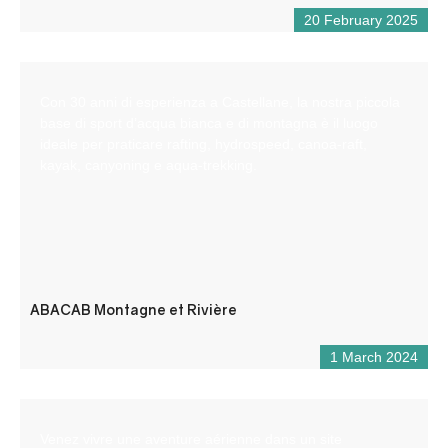
20 February 2025
Con 30 anni di esperienza a Castellane, la nostra piccola
base di sport d’acqua bianca e di montagna è il luogo
ideale per praticare rafting, hydrospeed, canoa-raft,
kayak, canyoning e aqua-trekking.
ABACAB Montagne et Rivière
1 March 2024
Venez vivre une aventure aérienne dans un site