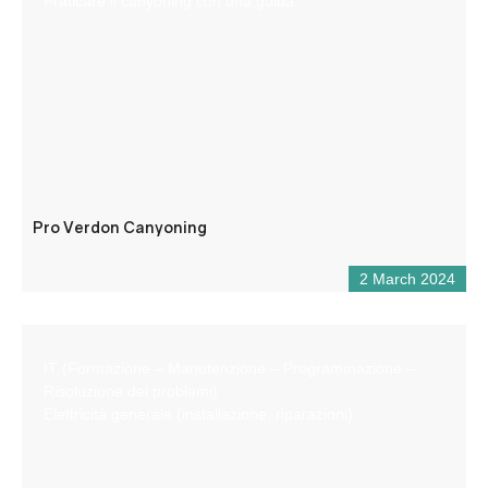
Praticare il canyoning con una guida
Pro Verdon Canyoning
2 March 2024
IT (Formazione – Manutenzione – Programmazione –
Risoluzione dei problemi)
Elettricità generale (installazione, riparazioni)