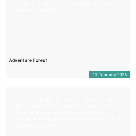
exceptionnel, planté de pins et de feuillus et bordé de
falaises surplombant le Verdon.
Adventure Forest
20 February 2025
Per gli amanti degli spazi aperti, dell’avventura e del
brivido, scoprite un fiume selvaggio e incontaminato in
compagnia di una guida esperta e appassionata
attraverso 4 attività: aqua trekking, airboat kayak, rafting e
la spedizione nel Grand Canyon.