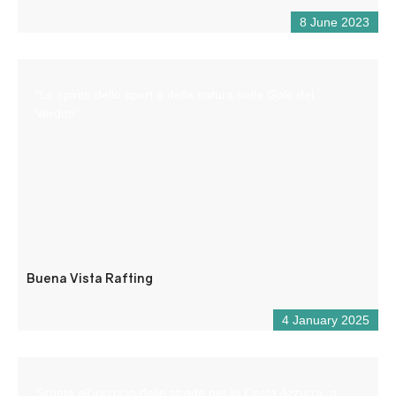
8 June 2023
“Lo spirito dello sport e della natura nelle Gole del
Verdon”.
Buena Vista Rafting
4 January 2025
Situata all’incrocio delle strade per la Costa Azzurra, a