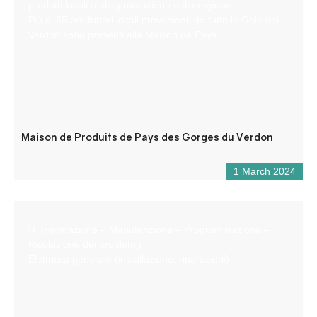
prodotti locali e alla promozione della regione.
Più di 65 produttori locali provenienti da tutte le Gole del
Verdon sono presenti alla Maison de Pays.
Maison de Produits de Pays des Gorges du Verdon
1 March 2024
IT (Formazione – Manutenzione – Programmazione –
Risoluzione dei problemi)
Elettricità generale (installazione, riparazioni)