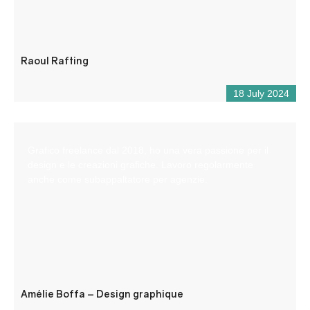
Raoul Rafting
18 July 2024
Grafico freelance dal 2018, ho una vera passione per il
design e le creazioni grafiche. Lavoro regolarmente
anche come subappaltatore per agenzie.
Amélie Boffa – Design graphique