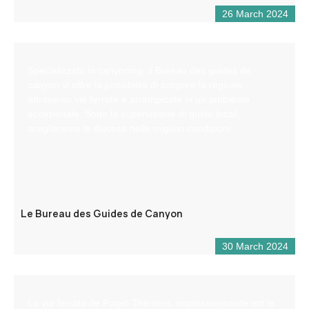
26 March 2024
Specializzato in canyoning, il Bureau des guides de
canyon vi offre la possibilità di scoprire la regione
attraverso vie ferrate e arrampicate in un ambiente
eccezionale. Sotto la supervisione di guide locali,
sceglieremo le discese nelle migliori condizioni.
Le Bureau des Guides de Canyon
30 March 2024
La via-ferrata de Puget-Théniers, impressionnante est le