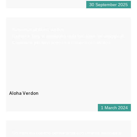
30 September 2025
Benvenuti all’Aloha Verdon!
Nathan e Tony vi accolgono nella loro base nel villaggio di
Castellane per farvi scoprire il meraviglioso Verdon.
Aloha Verdon
1 March 2024
Un mercato coperto permanente con un’area dedicata ai