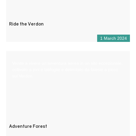
Ride the Verdon
1 March 2024
Venite a vivere un’avventura aerea in un sito eccezionale,
coltivato a pini e latifoglie e delimitato da falesie a picco
sul Verdon.
Adventure Forest