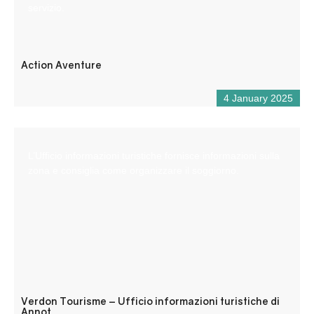
servizio.
Action Aventure
4 January 2025
L’Ufficio informazioni turistiche fornisce informazioni sulla
zona e consiglia come organizzare il soggiorno.
Verdon Tourisme – Ufficio informazioni turistiche di
Annot