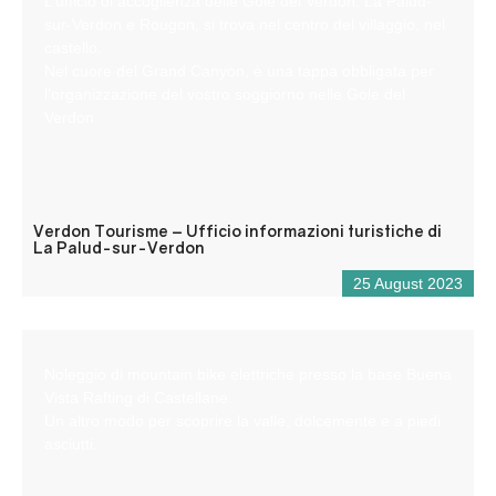
L’ufficio di accoglienza delle Gole del Verdon, La Palud-
sur-Verdon e Rougon, si trova nel centro del villaggio, nel
castello.
Nel cuore del Grand Canyon, è una tappa obbligata per
l’organizzazione del vostro soggiorno nelle Gole del
Verdon.
Verdon Tourisme – Ufficio informazioni turistiche di
La Palud-sur-Verdon
25 August 2023
Noleggio di mountain bike elettriche presso la base Buena
Vista Rafting di Castellane.
Un altro modo per scoprire la valle, dolcemente e a piedi
asciutti.