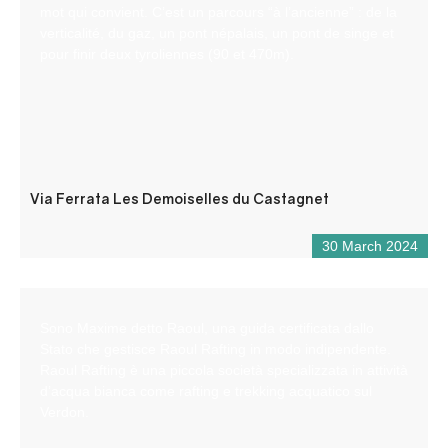
mot qui convient. C’est un parcours “à l’ancienne” : de la
verticalité, du gaz, un pont népalais, un pont de singe et
pour finir deux tyroliennes (90 et 470m).
Via Ferrata Les Demoiselles du Castagnet
30 March 2024
Sono Maxime detto Raoul, una guida certificata dallo
Stato che gestisce Raoul Rafting in modo indipendente.
Raoul Rafting è una piccola società specializzata in attività
d’acqua bianca come rafting e trekking acquatico sul
Verdon.