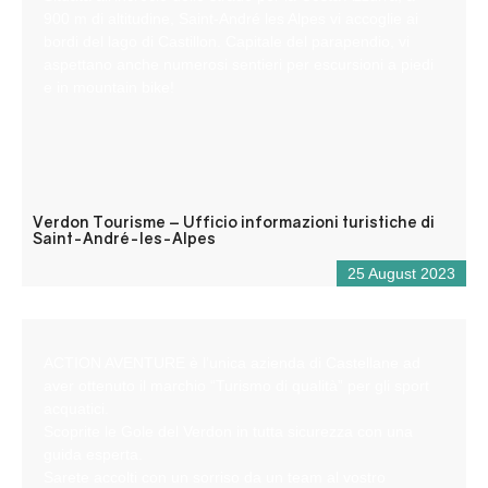
900 m di altitudine, Saint-André les Alpes vi accoglie ai
bordi del lago di Castillon. Capitale del parapendio, vi
aspettano anche numerosi sentieri per escursioni a piedi
e in mountain bike!
Verdon Tourisme – Ufficio informazioni turistiche di
Saint-André-les-Alpes
25 August 2023
ACTION AVENTURE è l’unica azienda di Castellane ad
aver ottenuto il marchio “Turismo di qualità” per gli sport
acquatici.
Scoprite le Gole del Verdon in tutta sicurezza con una
guida esperta.
Sarete accolti con un sorriso da un team al vostro