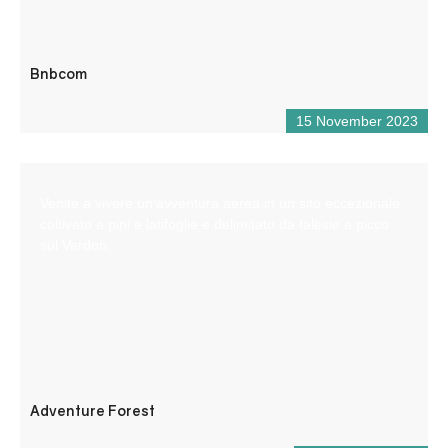
Bnbcom
15 November 2023
Venite a vivere un’avventura aerea in un sito eccezionale,
coltivato a pini e latifoglie e delimitato da falesie a picco
sul Verdon.
Adventure Forest