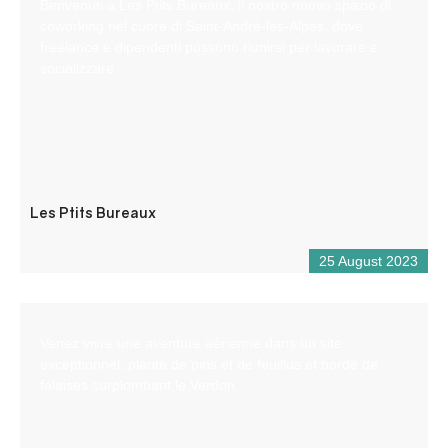
Benvenuti a Les Ptits Bureaux, il nostro nuovo spazio di
coworking nel cuore di Saint-André-les-Alpes, dove
freelance e dipendenti possono riunirsi per lavorare e
socializzare.
Les Ptits Bureaux
25 August 2023
Venez vivre une aventure aérienne dans un site
exceptionnel, planté de pins et de feuillus et bordé de
falaises surplombant le Verdon.