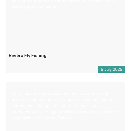
della pesca a mosca. Lettura dell’acqua, introduzione al
fiume e al suo ambiente.
Riviéra Fly Fishing
5 July 2025
Per gli amanti degli spazi aperti, dell’avventura e del
brivido, scoprite un fiume selvaggio e incontaminato in
compagnia di una guida esperta e appassionata
attraverso 4 attività: aqua trekking, airboat kayak, rafting e
la spedizione nel Grand Canyon.