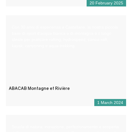
20 February 2025
Con 30 anni di esperienza a Castellane, la nostra piccola
base di sport d’acqua bianca e di montagna è il luogo
ideale per praticare rafting, hydrospeed, canoa-raft,
kayak, canyoning e aqua-trekking.
ABACAB Montagne et Rivière
1 March 2024
Scuola di natura: iniziazione, perfezionamento e scoperta