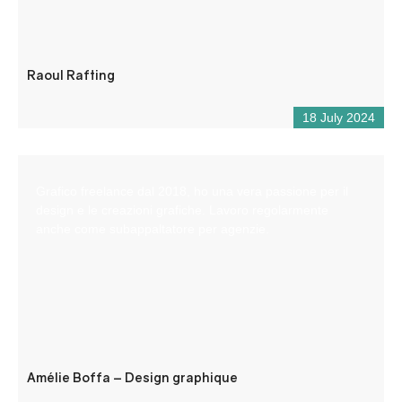
Raoul Rafting
18 July 2024
Grafico freelance dal 2018, ho una vera passione per il
design e le creazioni grafiche. Lavoro regolarmente
anche come subappaltatore per agenzie.
Amélie Boffa – Design graphique