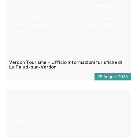
sur-Verdon e Rougon, si trova nel centro del villaggio, nel
castello.
Nel cuore del Grand Canyon, è una tappa obbligata per
l’organizzazione del vostro soggiorno nelle Gole del
Verdon.
Verdon Tourisme – Ufficio informazioni turistiche di
La Palud-sur-Verdon
25 August 2023
Noleggio di mountain bike elettriche presso la base Buena
Vista Rafting di Castellane.
Un altro modo per scoprire la valle, dolcemente e a piedi
asciutti.