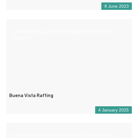
8 June 2023
“Lo spirito dello sport e della natura nelle Gole del
Verdon”.
Buena Vista Rafting
4 January 2025
Situata all’incrocio delle strade per la Costa Azzurra, a