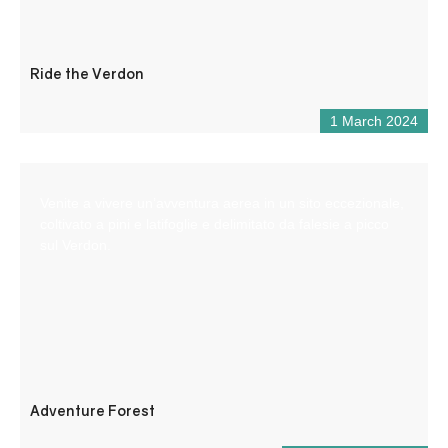
Ride the Verdon
1 March 2024
Venite a vivere un’avventura aerea in un sito eccezionale,
coltivato a pini e latifoglie e delimitato da falesie a picco
sul Verdon.
Adventure Forest