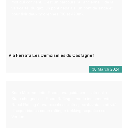
mot qui convient. C’est un parcours “à l’ancienne” : de la
verticalité, du gaz, un pont népalais, un pont de singe et
pour finir deux tyroliennes (90 et 470m).
Via Ferrata Les Demoiselles du Castagnet
30 March 2024
Sono Maxime detto Raoul, una guida certificata dallo
Stato che gestisce Raoul Rafting in modo indipendente.
Raoul Rafting è una piccola società specializzata in attività
d’acqua bianca come rafting e trekking acquatico sul
Verdon.