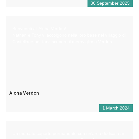
30 September 2025
Benvenuti all’Aloha Verdon!
Nathan e Tony vi accolgono nella loro base nel villaggio di
Castellane per farvi scoprire il meraviglioso Verdon.
Aloha Verdon
1 March 2024
Un mercato coperto permanente con un’area dedicata ai