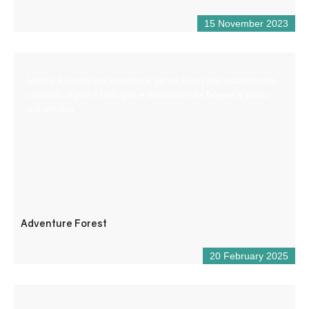
15 November 2023
Venite a vivere un’avventura aerea in un sito eccezionale,
coltivato a pini e latifoglie e delimitato da falesie a picco
sul Verdon.
Adventure Forest
20 February 2025