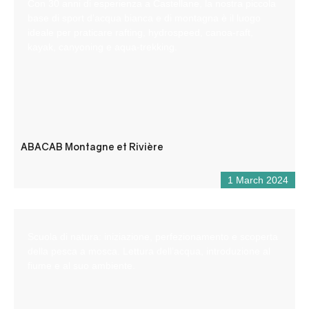
Con 30 anni di esperienza a Castellane, la nostra piccola
base di sport d’acqua bianca e di montagna è il luogo
ideale per praticare rafting, hydrospeed, canoa-raft,
kayak, canyoning e aqua-trekking.
ABACAB Montagne et Rivière
1 March 2024
Scuola di natura: iniziazione, perfezionamento e scoperta
della pesca a mosca. Lettura dell’acqua, introduzione al
fiume e al suo ambiente.