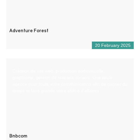
Adventure Forest
20 February 2025
Création de site web, production audiovisuelle,
graphisme, gestion de réseaux sociaux. Une seule
agence pour toute votre communication afin de gagner du
temps et faire grandir votre chiffre d’affaires
Bnbcom