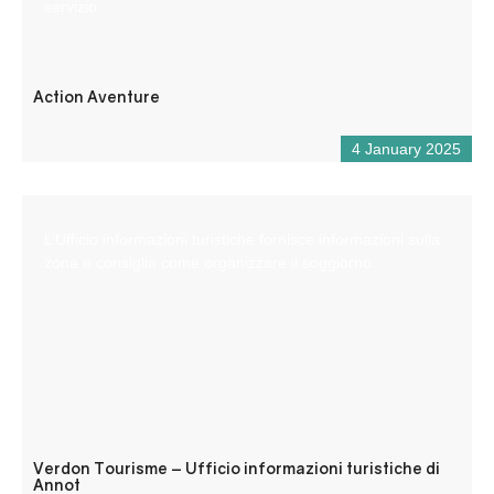
servizio.
Action Aventure
4 January 2025
L’Ufficio informazioni turistiche fornisce informazioni sulla
zona e consiglia come organizzare il soggiorno.
Verdon Tourisme – Ufficio informazioni turistiche di
Annot