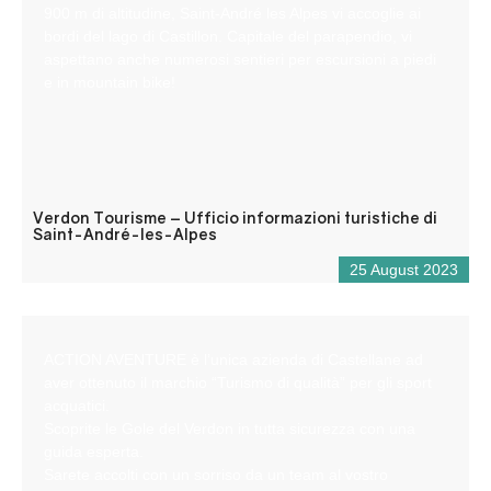
900 m di altitudine, Saint-André les Alpes vi accoglie ai
bordi del lago di Castillon. Capitale del parapendio, vi
aspettano anche numerosi sentieri per escursioni a piedi
e in mountain bike!
Verdon Tourisme – Ufficio informazioni turistiche di
Saint-André-les-Alpes
25 August 2023
ACTION AVENTURE è l’unica azienda di Castellane ad
aver ottenuto il marchio “Turismo di qualità” per gli sport
acquatici.
Scoprite le Gole del Verdon in tutta sicurezza con una
guida esperta.
Sarete accolti con un sorriso da un team al vostro