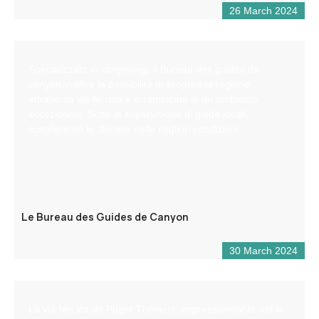
26 March 2024
Specializzato in canyoning, il Bureau des guides de
canyon vi offre la possibilità di scoprire la regione
attraverso vie ferrate e arrampicate in un ambiente
eccezionale. Sotto la supervisione di guide locali,
sceglieremo le discese nelle migliori condizioni.
Le Bureau des Guides de Canyon
30 March 2024
La via-ferrata de Puget-Théniers, impressionnante est le