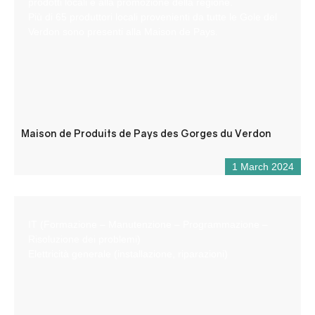
prodotti locali e alla promozione della regione.
Più di 65 produttori locali provenienti da tutte le Gole del
Verdon sono presenti alla Maison de Pays.
Maison de Produits de Pays des Gorges du Verdon
1 March 2024
IT (Formazione – Manutenzione – Programmazione –
Risoluzione dei problemi)
Elettricità generale (installazione, riparazioni)