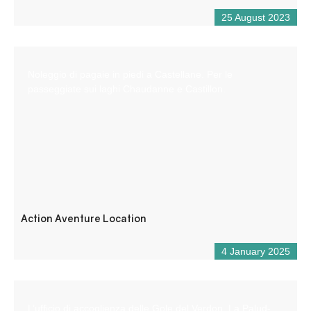
25 August 2023
Noleggio di pagaie in piedi a Castellane. Per le
passeggiate sui laghi Chaudanne e Castillon.
Action Aventure Location
4 January 2025
L’ufficio di accoglienza delle Gole del Verdon, La Palud-