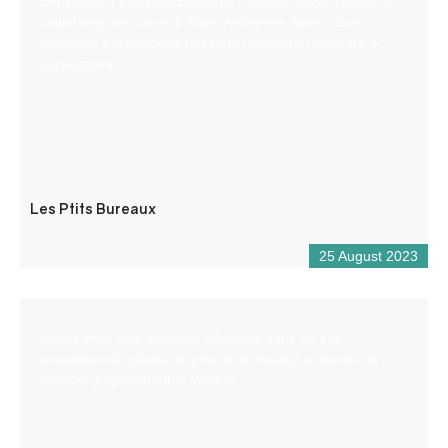
Benvenuti a Les Ptits Bureaux, il nostro nuovo spazio di
coworking nel cuore di Saint-André-les-Alpes, dove
freelance e dipendenti possono riunirsi per lavorare e
socializzare.
Les Ptits Bureaux
25 August 2023
Venez vivre une aventure aérienne dans un site
exceptionnel, planté de pins et de feuillus et bordé de
falaises surplombant le Verdon.