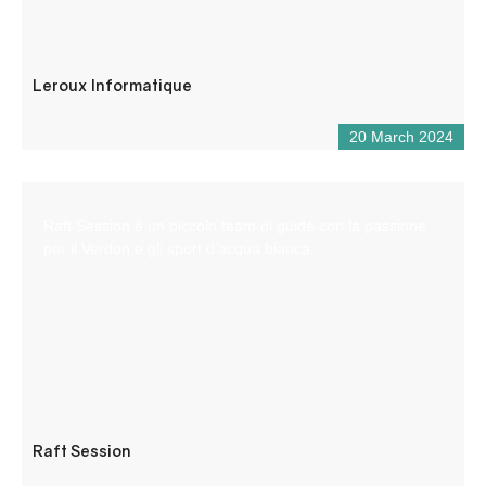
Leroux Informatique
20 March 2024
Raft Session è un piccolo team di guide con la passione
per il Verdon e gli sport d’acqua bianca.
Raft Session