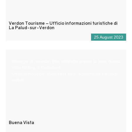
Verdon Tourisme – Ufficio informazioni turistiche di
La Palud-sur-Verdon
25 August 2023
Noleggio di mountain bike elettriche presso la base Buena
Vista Rafting di Castellane.
Un altro modo per scoprire la valle, dolcemente e a piedi
asciutti.
Buena Vista