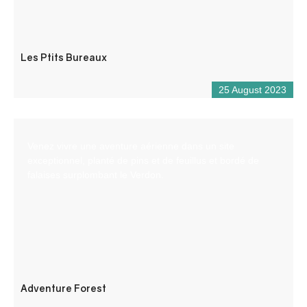
Les Ptits Bureaux
25 August 2023
Venez vivre une aventure aérienne dans un site
exceptionnel, planté de pins et de feuillus et bordé de
falaises surplombant le Verdon.
Adventure Forest