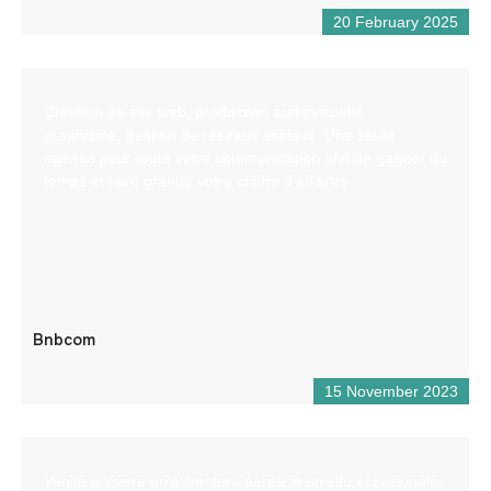
20 February 2025
Création de site web, production audiovisuelle,
graphisme, gestion de réseaux sociaux. Une seule
agence pour toute votre communication afin de gagner du
temps et faire grandir votre chiffre d’affaires
Bnbcom
15 November 2023
Venite a vivere un’avventura aerea in un sito eccezionale,