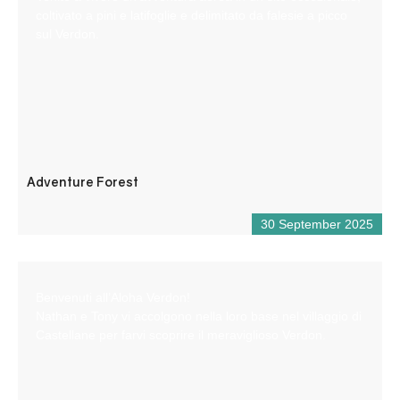
coltivato a pini e latifoglie e delimitato da falesie a picco
sul Verdon.
Adventure Forest
30 September 2025
Benvenuti all’Aloha Verdon!
Nathan e Tony vi accolgono nella loro base nel villaggio di
Castellane per farvi scoprire il meraviglioso Verdon.