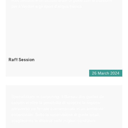
Raft Session è un piccolo team di guide con la passione
per il Verdon e gli sport d’acqua bianca.
Raft Session
26 March 2024
Specializzato in canyoning, il Bureau des guides de
canyon vi offre la possibilità di scoprire la regione
attraverso vie ferrate e arrampicate in un ambiente
eccezionale. Sotto la supervisione di guide locali,
sceglieremo le discese nelle migliori condizioni.