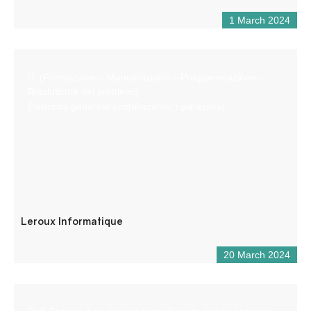
1 March 2024
IT (Formazione – Manutenzione – Programmazione –
Risoluzione dei problemi)
Elettricità generale (installazione, riparazioni)
Leroux Informatique
20 March 2024