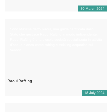
30 March 2024
Sono Maxime detto Raoul, una guida certificata dallo
Stato che gestisce Raoul Rafting in modo indipendente.
Raoul Rafting è una piccola società specializzata in attività
d’acqua bianca come rafting e trekking acquatico sul
Verdon.
Raoul Rafting
18 July 2024