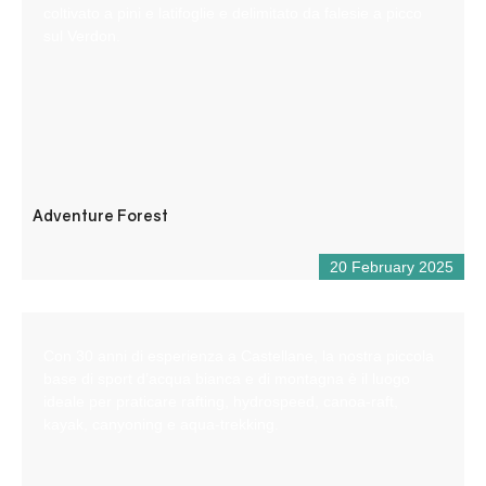
coltivato a pini e latifoglie e delimitato da falesie a picco
sul Verdon.
Adventure Forest
20 February 2025
Con 30 anni di esperienza a Castellane, la nostra piccola
base di sport d’acqua bianca e di montagna è il luogo
ideale per praticare rafting, hydrospeed, canoa-raft,
kayak, canyoning e aqua-trekking.