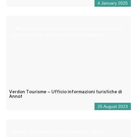
4 January 2025
L’Ufficio informazioni turistiche fornisce informazioni sulla
zona e consiglia come organizzare il soggiorno.
Verdon Tourisme – Ufficio informazioni turistiche di
Annot
25 August 2023
Noleggio di pagaie in piedi a Castellane. Per le