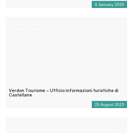
4 January 2025
Reception aperta tutto l’anno per informazioni turistiche
e/o locali.
Verdon Tourisme – Ufficio informazioni turistiche di
Castellane
25 August 2023
Aboard Rafting offre attività sportive in acque bianche