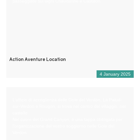
passeggiate sui laghi Chaudanne e Castillon.
Action Aventure Location
4 January 2025
L’ufficio di accoglienza delle Gole del Verdon, La Palud-
sur-Verdon e Rougon, si trova nel centro del villaggio, nel
castello.
Nel cuore del Grand Canyon, è una tappa obbligata per
l’organizzazione del vostro soggiorno nelle Gole del
Verdon.