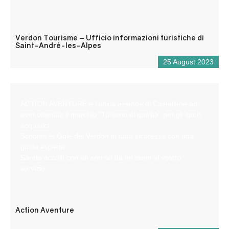
Verdon Tourisme – Ufficio informazioni turistiche di
Saint-André-les-Alpes
25 August 2023
ACTION AVENTURE è l’unica azienda di Castellane ad
aver ottenuto il marchio “Turismo di qualità” per gli sport
acquatici.
Scoprite le Gole del Verdon in tutta sicurezza con una
guida esperta.
Sarete accolti con un sorriso da un team al vostro
servizio.
Action Aventure