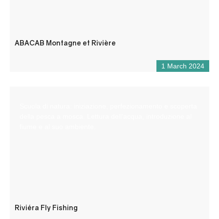
ABACAB Montagne et Rivière
1 March 2024
Scuola di natura: iniziazione, perfezionamento e scoperta
della pesca a mosca. Lettura dell’acqua, introduzione al
fiume e al suo ambiente.
Riviéra Fly Fishing