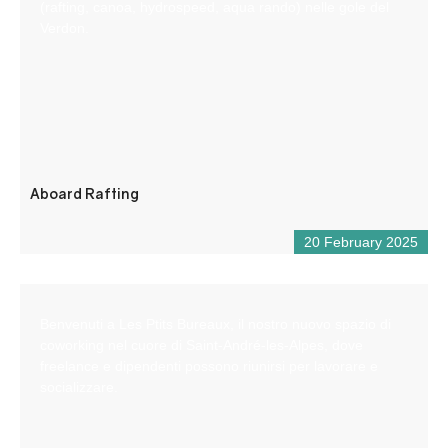
(rafting, canoa, hydrospeed, aqua rando) nelle gole del
Verdon.
Aboard Rafting
20 February 2025
Benvenuti a Les Ptits Bureaux, il nostro nuovo spazio di
coworking nel cuore di Saint-André-les-Alpes, dove
freelance e dipendenti possono riunirsi per lavorare e
socializzare.