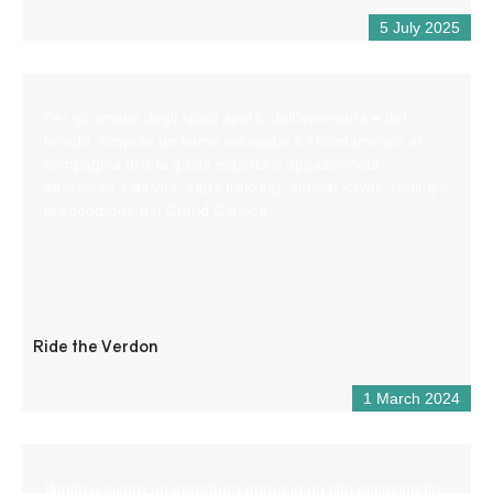
5 July 2025
Per gli amanti degli spazi aperti, dell’avventura e del
brivido, scoprite un fiume selvaggio e incontaminato in
compagnia di una guida esperta e appassionata
attraverso 4 attività: aqua trekking, airboat kayak, rafting e
la spedizione nel Grand Canyon.
Ride the Verdon
1 March 2024
Venite a vivere un’avventura aerea in un sito eccezionale,