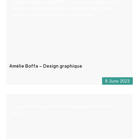
Grafico freelance dal 2018, ho una vera passione per il
design e le creazioni grafiche. Lavoro regolarmente
anche come subappaltatore per agenzie.
Amélie Boffa – Design graphique
8 June 2023
“Lo spirito dello sport e della natura nelle Gole del
Verdon”.