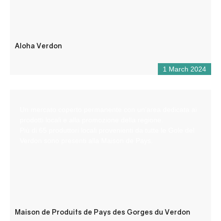
Aloha Verdon
1 March 2024
Un mercato coperto permanente con un’area dedicata ai
prodotti locali e alla promozione della regione.
Più di 65 produttori locali provenienti da tutte le Gole del
Verdon sono presenti alla Maison de Pays.
Maison de Produits de Pays des Gorges du Verdon