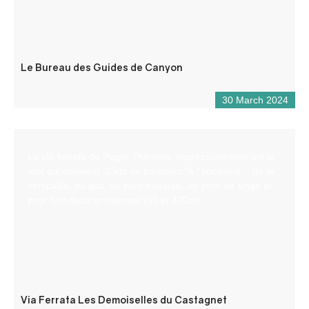
Le Bureau des Guides de Canyon
30 March 2024
La via-ferrata de Puget-Théniers, impressionnante est le
mot qui convient. C’est un parcours “à l’ancienne” : de la
verticalité, du gaz, un pont népalais, un pont de singe et
pour finir deux tyroliennes (90 et 470m).
Via Ferrata Les Demoiselles du Castagnet