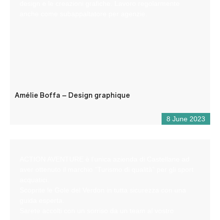
design e le creazioni grafiche. Lavoro regolarmente
anche come subappaltatore per agenzie.
Amélie Boffa – Design graphique
8 June 2023
ACTION AVENTURE è l’unica azienda di Castellane ad
aver ottenuto il marchio “Turismo di qualità” per gli sport
acquatici.
Scoprite le Gole del Verdon in tutta sicurezza con una
guida esperta.
Sarete accolti con un sorriso da un team al vostro