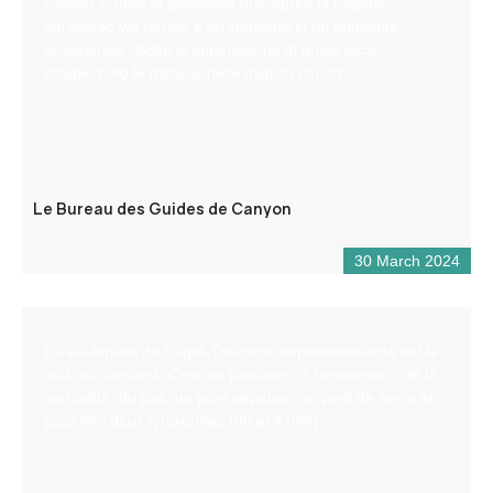
canyon vi offre la possibilità di scoprire la regione
attraverso vie ferrate e arrampicate in un ambiente
eccezionale. Sotto la supervisione di guide locali,
sceglieremo le discese nelle migliori condizioni.
Le Bureau des Guides de Canyon
30 March 2024
La via-ferrata de Puget-Théniers, impressionnante est le
mot qui convient. C’est un parcours “à l’ancienne” : de la
verticalité, du gaz, un pont népalais, un pont de singe et
pour finir deux tyroliennes (90 et 470m).