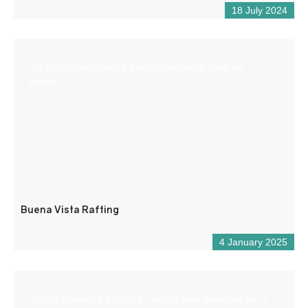
18 July 2024
“Lo spirito dello sport e della natura nelle Gole del
Verdon”.
Buena Vista Rafting
4 January 2025
Grafico freelance dal 2018, ho una vera passione per il