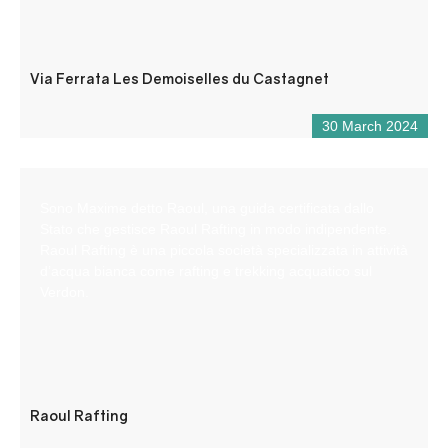
Via Ferrata Les Demoiselles du Castagnet
30 March 2024
Sono Maxime detto Raoul, una guida certificata dallo
Stato che gestisce Raoul Rafting in modo indipendente.
Raoul Rafting è una piccola società specializzata in attività
d’acqua bianca come rafting e trekking acquatico sul
Verdon.
Raoul Rafting