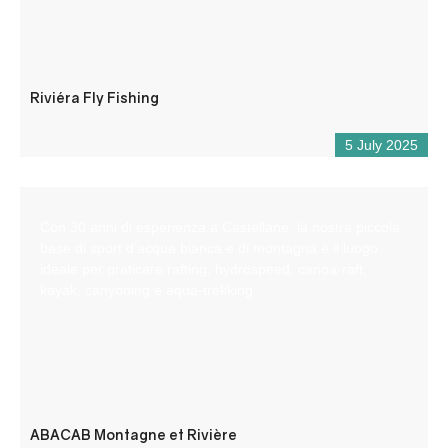
Riviéra Fly Fishing
5 July 2025
Con 30 anni di esperienza a Castellane, la nostra piccola
base di sport d’acqua bianca e di montagna è il luogo
ideale per praticare rafting, hydrospeed, canoa-raft,
kayak, canyoning e aqua-trekking.
ABACAB Montagne et Rivière