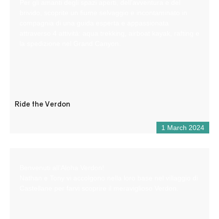
Per gli amanti degli spazi aperti, dell’avventura e del
brivido, scoprite un fiume selvaggio e incontaminato in
compagnia di una guida esperta e appassionata
attraverso 4 attività: aqua trekking, airboat kayak, rafting e
la spedizione nel Grand Canyon.
Ride the Verdon
1 March 2024
Benvenuti all’Aloha Verdon!
Nathan e Tony vi accolgono nella loro base nel villaggio di
Castellane per farvi scoprire il meraviglioso Verdon.