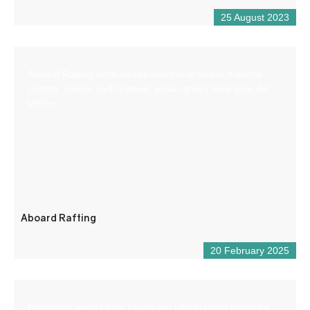
25 August 2023
Aboard Rafting offre attività sportive in acque bianche
(rafting, canoa, hydrospeed, aqua rando) nelle gole del
Verdon.
Aboard Rafting
20 February 2025
Reception aperta tutto l’anno per informazioni turistiche