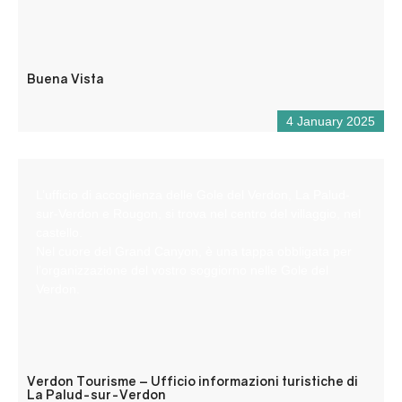
Buena Vista
4 January 2025
L’ufficio di accoglienza delle Gole del Verdon, La Palud-
sur-Verdon e Rougon, si trova nel centro del villaggio, nel
castello.
Nel cuore del Grand Canyon, è una tappa obbligata per
l’organizzazione del vostro soggiorno nelle Gole del
Verdon.
Verdon Tourisme – Ufficio informazioni turistiche di
La Palud-sur-Verdon