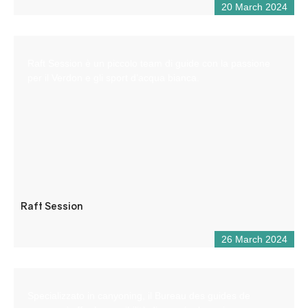
20 March 2024
Raft Session è un piccolo team di guide con la passione
per il Verdon e gli sport d’acqua bianca.
Raft Session
26 March 2024
Specializzato in canyoning, il Bureau des guides de