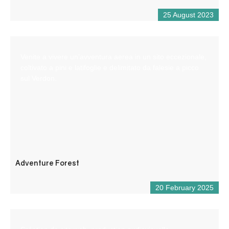
25 August 2023
Venite a vivere un’avventura aerea in un sito eccezionale,
coltivato a pini e latifoglie e delimitato da falesie a picco
sul Verdon.
Adventure Forest
20 February 2025