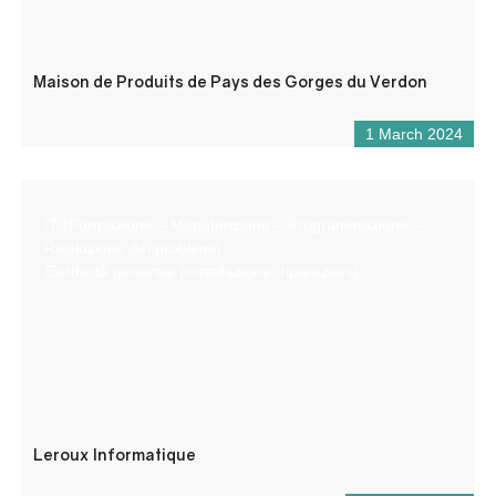
Maison de Produits de Pays des Gorges du Verdon
1 March 2024
IT (Formazione – Manutenzione – Programmazione –
Risoluzione dei problemi)
Elettricità generale (installazione, riparazioni)
Leroux Informatique