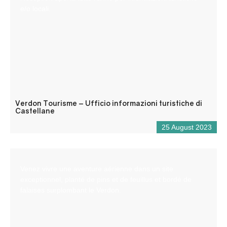
e/o locali.
Verdon Tourisme – Ufficio informazioni turistiche di
Castellane
25 August 2023
Venez vivre une aventure aérienne dans un site
exceptionnel, planté de pins et de feuillus et bordé de
falaises surplombant le Verdon.