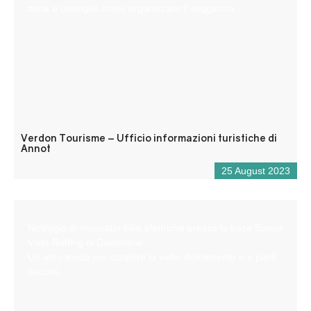
zona e consiglia come organizzare il soggiorno.
Verdon Tourisme – Ufficio informazioni turistiche di
Annot
25 August 2023
Noleggio di mountain bike elettriche presso la base Buena
Vista Rafting di Castellane.
Un altro modo per scoprire la valle, dolcemente e a piedi
asciutti.