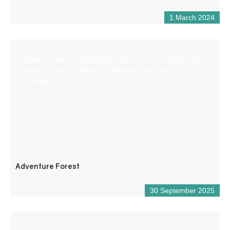
1 March 2024
Venite a vivere un’avventura aerea in un sito eccezionale,
coltivato a pini e latifoglie e delimitato da falesie a picco
sul Verdon.
Adventure Forest
30 September 2025