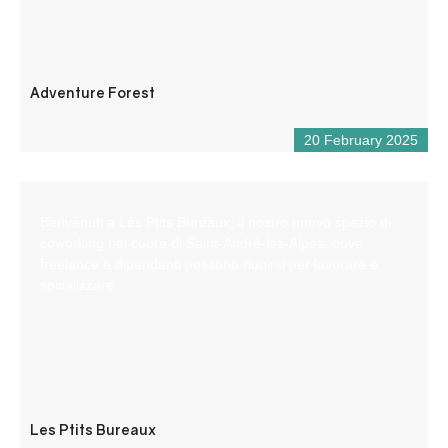
Adventure Forest
20 February 2025
Benvenuti a Les Ptits Bureaux, il nostro nuovo spazio di
coworking nel cuore di Saint-André-les-Alpes, dove
freelance e dipendenti possono riunirsi per lavorare e
socializzare.
Les Ptits Bureaux