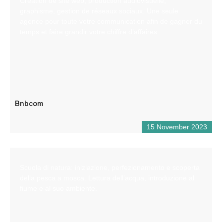
Création de site web, production audiovisuelle,
graphisme, gestion de réseaux sociaux. Une seule
agence pour toute votre communication afin de gagner du
temps et faire grandir votre chiffre d’affaires
Bnbcom
15 November 2023
Scuola di natura: iniziazione, perfezionamento e scoperta
della pesca a mosca. Lettura dell’acqua, introduzione al
fiume e al suo ambiente.