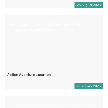
25 August 2023
Noleggio di pagaie in piedi a Castellane. Per le
passeggiate sui laghi Chaudanne e Castillon.
Action Aventure Location
4 January 2025
L’Ufficio informazioni turistiche fornisce informazioni sulla