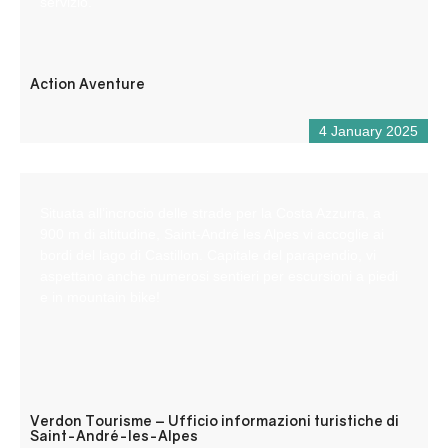
servizio.
Action Aventure
4 January 2025
Situata all’incrocio delle strade per la Costa Azzurra, a
900 m di altitudine, Saint-André les Alpes vi accoglie ai
bordi del lago di Castillon. Capitale del parapendio, vi
aspettano anche numerosi sentieri per escursioni a piedi
e in mountain bike!
Verdon Tourisme – Ufficio informazioni turistiche di
Saint-André-les-Alpes