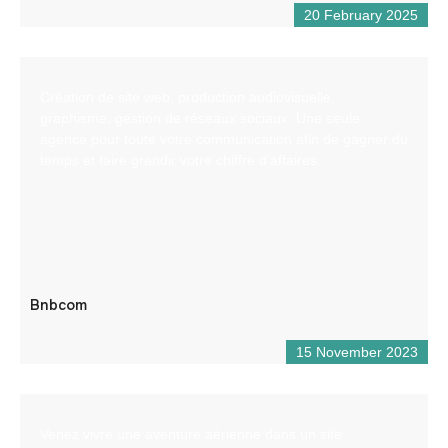
20 February 2025
Création de site web, production audiovisuelle,
graphisme, gestion de réseaux sociaux. Une seule
agence pour toute votre communication afin de gagner du
temps et faire grandir votre chiffre d’affaires
Bnbcom
15 November 2023
Venez vivre une aventure aérienne dans un site