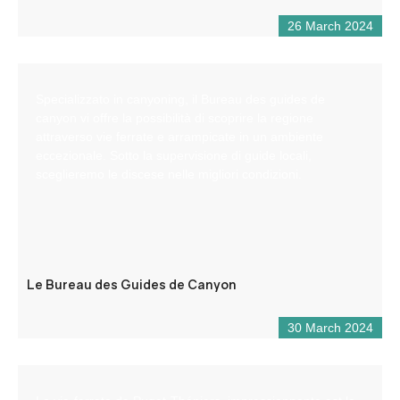
26 March 2024
Specializzato in canyoning, il Bureau des guides de
canyon vi offre la possibilità di scoprire la regione
attraverso vie ferrate e arrampicate in un ambiente
eccezionale. Sotto la supervisione di guide locali,
sceglieremo le discese nelle migliori condizioni.
Le Bureau des Guides de Canyon
30 March 2024