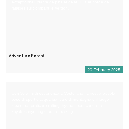
exceptionnel, planté de pins et de feuillus et bordé de
falaises surplombant le Verdon.
Adventure Forest
20 February 2025
Con 30 anni di esperienza a Castellane, la nostra piccola
base di sport d’acqua bianca e di montagna è il luogo
ideale per praticare rafting, hydrospeed, canoa-raft,
kayak, canyoning e aqua-trekking.