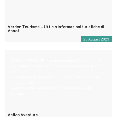
Verdon Tourisme – Ufficio informazioni turistiche di
Annot
25 August 2023
ACTION AVENTURE è l’unica azienda di Castellane ad
aver ottenuto il marchio “Turismo di qualità” per gli sport
acquatici.
Scoprite le Gole del Verdon in tutta sicurezza con una
guida esperta.
Sarete accolti con un sorriso da un team al vostro
servizio.
Action Aventure