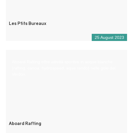
Les Ptits Bureaux
25 August 2023
Aboard Rafting offre attività sportive in acque bianche
(rafting, canoa, hydrospeed, aqua rando) nelle gole del
Verdon.
Aboard Rafting