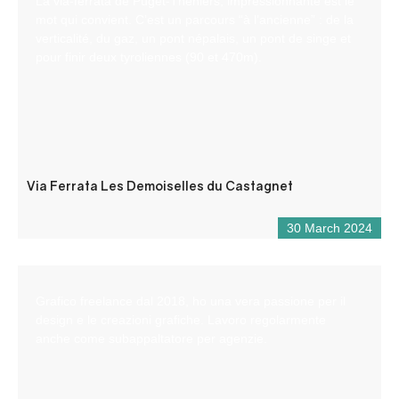
La via-ferrata de Puget-Théniers, impressionnante est le
mot qui convient. C’est un parcours “à l’ancienne” : de la
verticalité, du gaz, un pont népalais, un pont de singe et
pour finir deux tyroliennes (90 et 470m).
Via Ferrata Les Demoiselles du Castagnet
30 March 2024
Grafico freelance dal 2018, ho una vera passione per il
design e le creazioni grafiche. Lavoro regolarmente
anche come subappaltatore per agenzie.