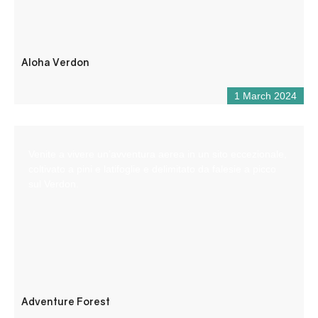
Aloha Verdon
1 March 2024
Venite a vivere un’avventura aerea in un sito eccezionale,
coltivato a pini e latifoglie e delimitato da falesie a picco
sul Verdon.
Adventure Forest