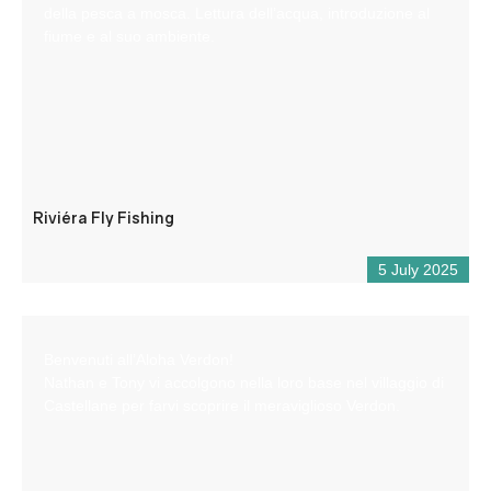
della pesca a mosca. Lettura dell’acqua, introduzione al
fiume e al suo ambiente.
Riviéra Fly Fishing
5 July 2025
Benvenuti all’Aloha Verdon!
Nathan e Tony vi accolgono nella loro base nel villaggio di
Castellane per farvi scoprire il meraviglioso Verdon.