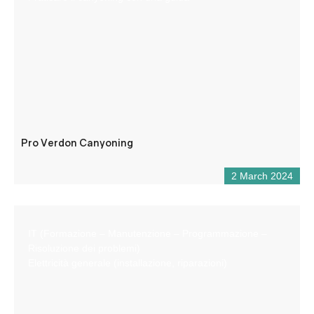
Pro Verdon Canyoning
2 March 2024
IT (Formazione – Manutenzione – Programmazione –
Risoluzione dei problemi)
Elettricità generale (installazione, riparazioni)