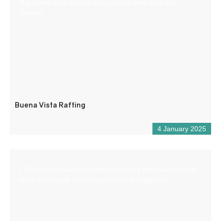
“Lo spirito dello sport e della natura nelle Gole del
Verdon”.
Buena Vista Rafting
4 January 2025
L’Ufficio informazioni turistiche fornisce informazioni sulla
zona e consiglia come organizzare il soggiorno.