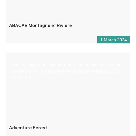
ABACAB Montagne et Rivière
1 March 2024
Venite a vivere un’avventura aerea in un sito eccezionale,
coltivato a pini e latifoglie e delimitato da falesie a picco
sul Verdon.
Adventure Forest