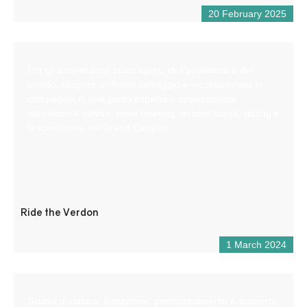
20 February 2025
Per gli amanti degli spazi aperti, dell’avventura e del
brivido, scoprite un fiume selvaggio e incontaminato in
compagnia di una guida esperta e appassionata
attraverso 4 attività: aqua trekking, airboat kayak, rafting e
la spedizione nel Grand Canyon.
Ride the Verdon
1 March 2024
Scuola di natura: iniziazione, perfezionamento e scoperta