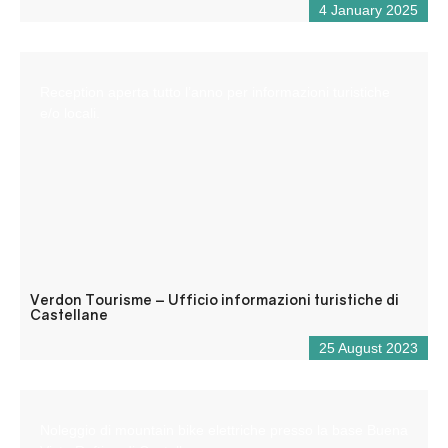
4 January 2025
Reception aperta tutto l’anno per informazioni turistiche
e/o locali.
Verdon Tourisme – Ufficio informazioni turistiche di
Castellane
25 August 2023
Noleggio di mountain bike elettriche presso la base Buena