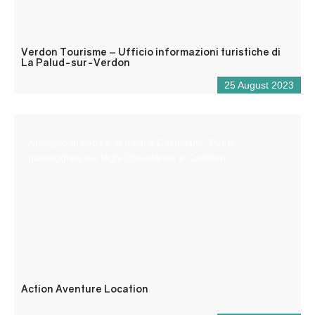
Verdon Tourisme – Ufficio informazioni turistiche di
La Palud-sur-Verdon
25 August 2023
Noleggio di pagaie in piedi a Castellane. Per le
passeggiate sui laghi Chaudanne e Castillon.
Action Aventure Location