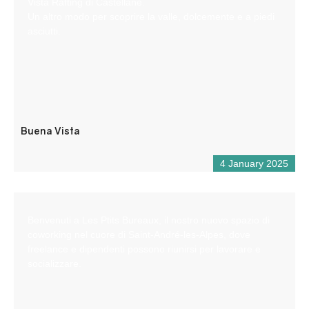
Vista Rafting di Castellane.
Un altro modo per scoprire la valle, dolcemente e a piedi
asciutti.
Buena Vista
4 January 2025
Benvenuti a Les Ptits Bureaux, il nostro nuovo spazio di
coworking nel cuore di Saint-André-les-Alpes, dove
freelance e dipendenti possono riunirsi per lavorare e
socializzare.