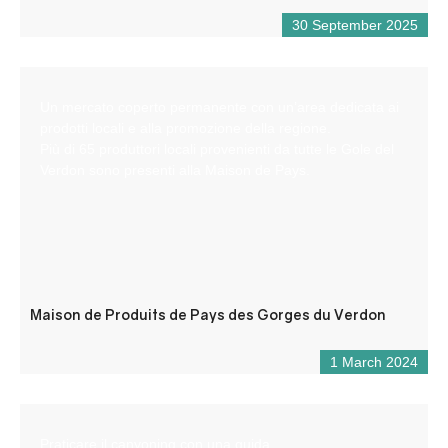
30 September 2025
Un mercato coperto permanente con un’area dedicata ai
prodotti locali e alla promozione della regione.
Più di 65 produttori locali provenienti da tutte le Gole del
Verdon sono presenti alla Maison de Pays.
Maison de Produits de Pays des Gorges du Verdon
1 March 2024
Praticare il canyoning con una guida