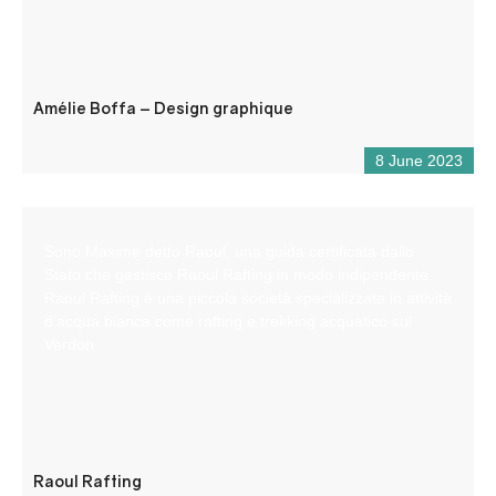
Amélie Boffa – Design graphique
8 June 2023
Sono Maxime detto Raoul, una guida certificata dallo
Stato che gestisce Raoul Rafting in modo indipendente.
Raoul Rafting è una piccola società specializzata in attività
d’acqua bianca come rafting e trekking acquatico sul
Verdon.
Raoul Rafting