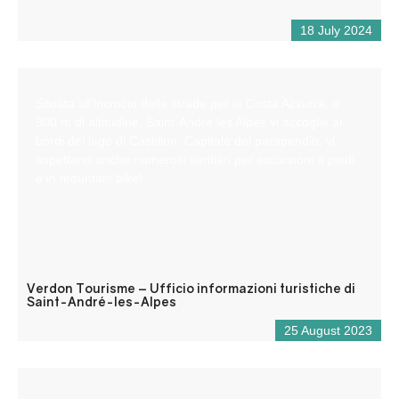
18 July 2024
Situata all’incrocio delle strade per la Costa Azzurra, a
900 m di altitudine, Saint-André les Alpes vi accoglie ai
bordi del lago di Castillon. Capitale del parapendio, vi
aspettano anche numerosi sentieri per escursioni a piedi
e in mountain bike!
Verdon Tourisme – Ufficio informazioni turistiche di
Saint-André-les-Alpes
25 August 2023