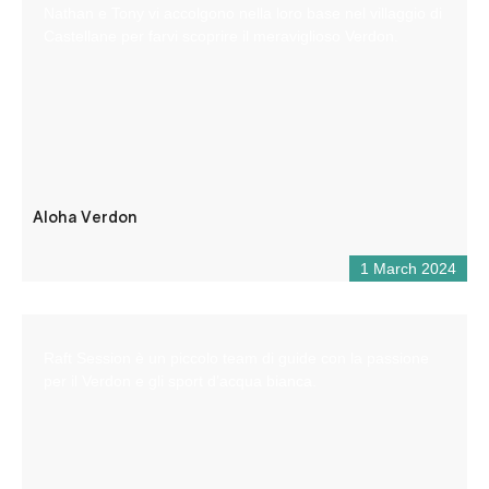
Nathan e Tony vi accolgono nella loro base nel villaggio di
Castellane per farvi scoprire il meraviglioso Verdon.
Aloha Verdon
1 March 2024
Raft Session è un piccolo team di guide con la passione
per il Verdon e gli sport d’acqua bianca.