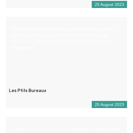
25 August 2023
Benvenuti a Les Ptits Bureaux, il nostro nuovo spazio di
coworking nel cuore di Saint-André-les-Alpes, dove
freelance e dipendenti possono riunirsi per lavorare e
socializzare.
Les Ptits Bureaux
25 August 2023
Création de sites internet et développement d’applications