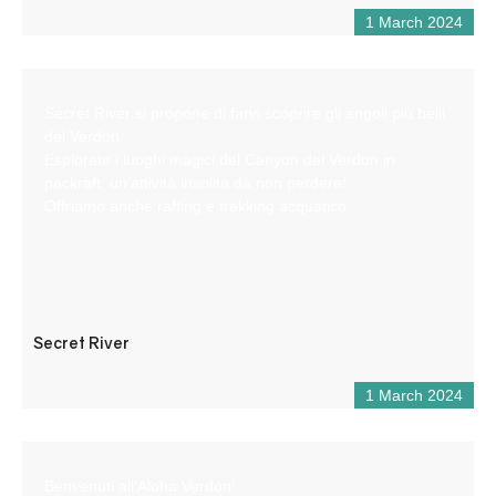
1 March 2024
Secret River si propone di farvi scoprire gli angoli più belli
del Verdon.
Esplorate i luoghi magici del Canyon del Verdon in
packraft, un’attività insolita da non perdere!
Offriamo anche rafting e trekking acquatico.
Secret River
1 March 2024
Benvenuti all’Aloha Verdon!