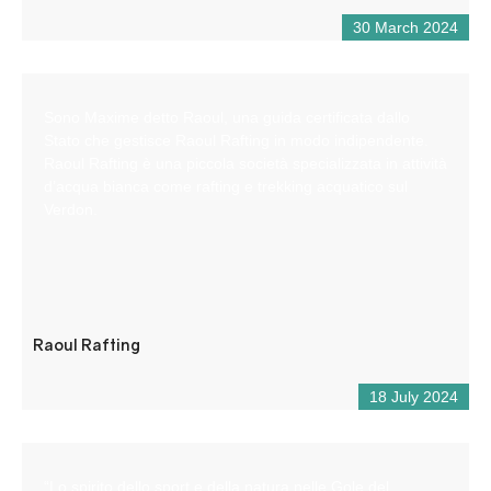
30 March 2024
Sono Maxime detto Raoul, una guida certificata dallo
Stato che gestisce Raoul Rafting in modo indipendente.
Raoul Rafting è una piccola società specializzata in attività
d’acqua bianca come rafting e trekking acquatico sul
Verdon.
Raoul Rafting
18 July 2024
“Lo spirito dello sport e della natura nelle Gole del