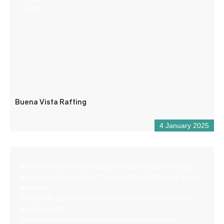
Verdon”.
Buena Vista Rafting
4 January 2025
ACTION AVENTURE è l’unica azienda di Castellane ad
aver ottenuto il marchio “Turismo di qualità” per gli sport
acquatici.
Scoprite le Gole del Verdon in tutta sicurezza con una
guida esperta.
Sarete accolti con un sorriso da un team al vostro