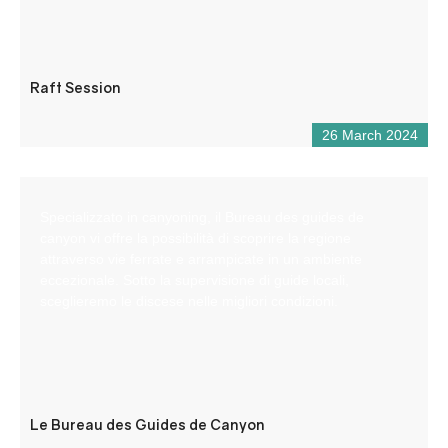
Raft Session
26 March 2024
Specializzato in canyoning, il Bureau des guides de
canyon vi offre la possibilità di scoprire la regione
attraverso vie ferrate e arrampicate in un ambiente
eccezionale. Sotto la supervisione di guide locali,
sceglieremo le discese nelle migliori condizioni.
Le Bureau des Guides de Canyon