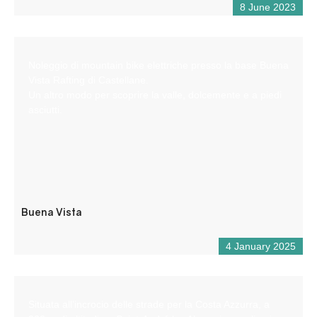
8 June 2023
Noleggio di mountain bike elettriche presso la base Buena
Vista Rafting di Castellane.
Un altro modo per scoprire la valle, dolcemente e a piedi
asciutti.
Buena Vista
4 January 2025
Situata all’incrocio delle strade per la Costa Azzurra, a