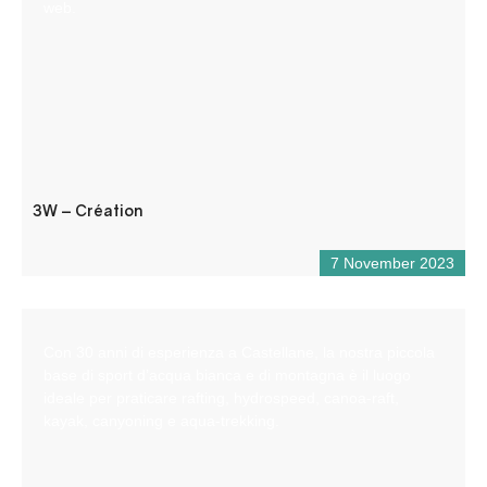
web.
3W – Création
7 November 2023
Con 30 anni di esperienza a Castellane, la nostra piccola
base di sport d’acqua bianca e di montagna è il luogo
ideale per praticare rafting, hydrospeed, canoa-raft,
kayak, canyoning e aqua-trekking.