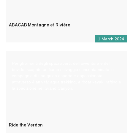
ABACAB Montagne et Rivière
1 March 2024
Per gli amanti degli spazi aperti, dell’avventura e del
brivido, scoprite un fiume selvaggio e incontaminato in
compagnia di una guida esperta e appassionata
attraverso 4 attività: aqua trekking, airboat kayak, rafting e
la spedizione nel Grand Canyon.
Ride the Verdon