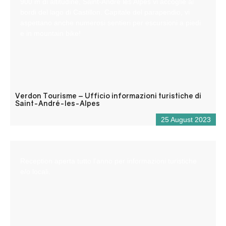
900 m di altitudine, Saint-André les Alpes vi accoglie ai
bordi del lago di Castillon. Capitale del parapendio, vi
aspettano anche numerosi sentieri per escursioni a piedi
e in mountain bike!
Verdon Tourisme – Ufficio informazioni turistiche di
Saint-André-les-Alpes
25 August 2023
Reception aperta tutto l’anno per informazioni turistiche
e/o locali.